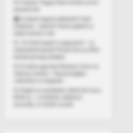
🚨 Fordulat: Magyar Péter hirtelen jó hírt
jelentett be!
🏠 El kellett hagynia albérletét Fodor
Zsókának – Kalamár Tamás segített új
lakást szerezni neki
🚨 „10 milliót kapott a nagymama” – új
részletekről beszélt Molnár Áron az NKA-
botránnyal kapcsolatban
🚢 Itt ölelte egymást Mészáros Lőrinc és
Várkonyi Andrea – Olaszországban
videózták le a hajójukat
🚨 Kiégett az autópályán Jákob Zoli luxus
BMW-je – a milliárdos vállalkozó
elmondta, mi történt ezután