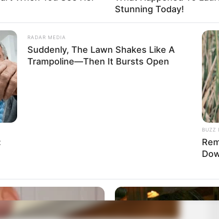
Stunning Today!
RADAR MEDIA
Suddenly, The Lawn Shakes Like A
Trampoline—Then It Bursts Open
BUZZ 
:
Rem
Dow