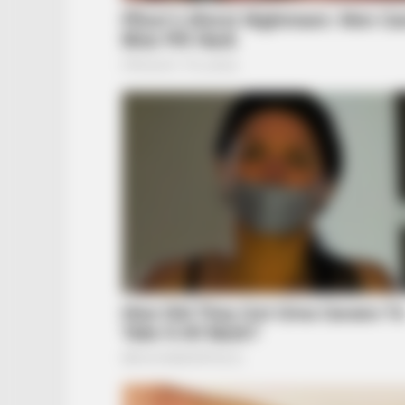
HABERION
He Applies Makeup In A Way You'