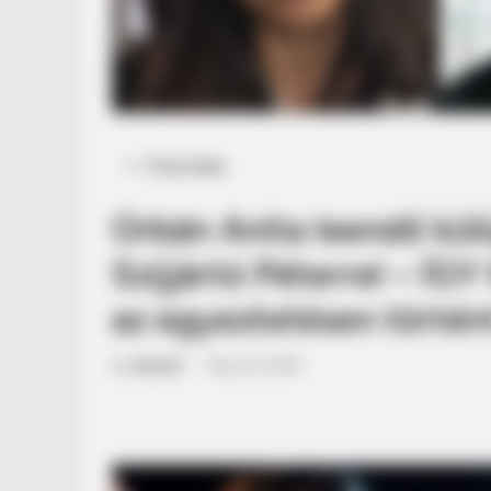
Posted
Friss hírek
in
Orbán Anita leendő külü
Szijjártó Péterrel – ÍG
az egyeztetésen történ
by
Szerző
•
May 20, 2026