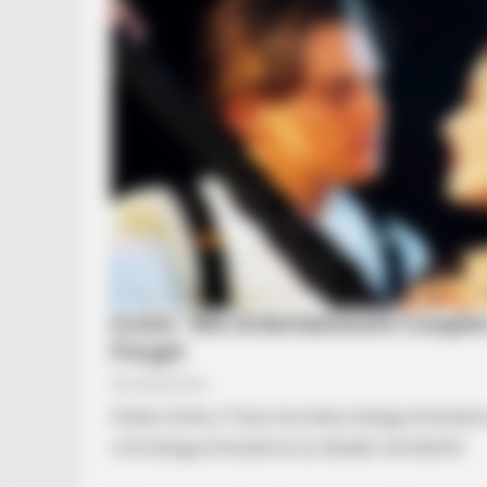
Orbán Anita a Tisza-kormány külügyminisztere
volt külügyminiszterrel az átadás-átvételről.