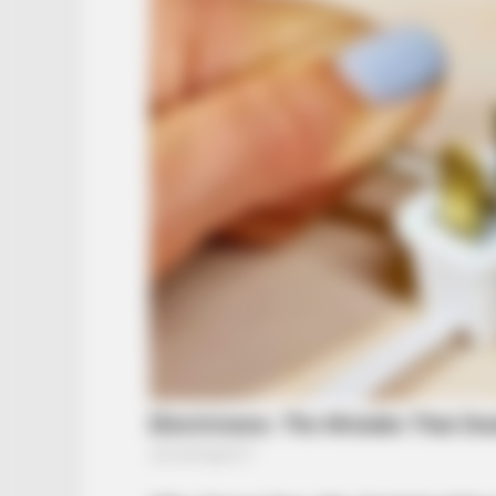
RADAR MEDIA
Owner Made Shadow Figures —
Kitten's Reaction Shocked Millions