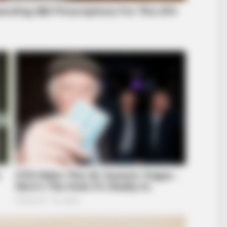
RADAR MEDIA
ve Never Seen
11 Celebs' Natural Hair 
HABE
Col
Aft