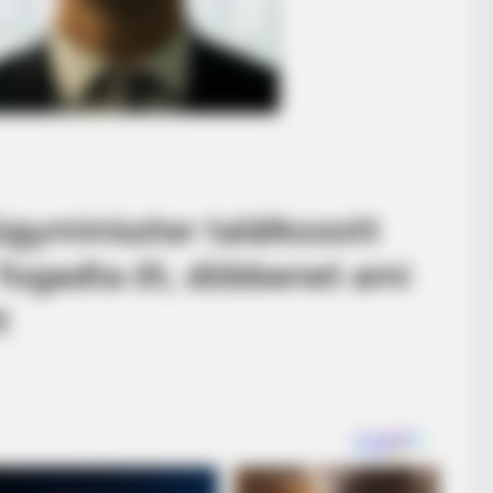
gyminiszter találkozott
Y fogadta őt, döbbenet ami
t