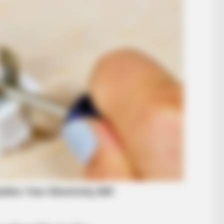
BUZZ DAY
This Viral Nurse Photo Sparked A
Debate Nobody Expected