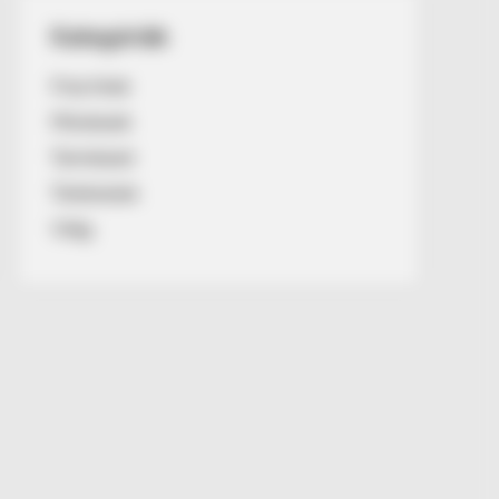
Kategóriák
Friss hírek
Művészek
Természet
Történetek
Világ