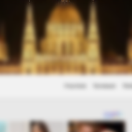
Friss hírek
Természet
Tört