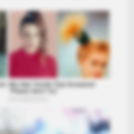
RURAL HEARTS
u'll Easily Recognize
She Asked About Saturda
Four.
RADA
Sud
Tra