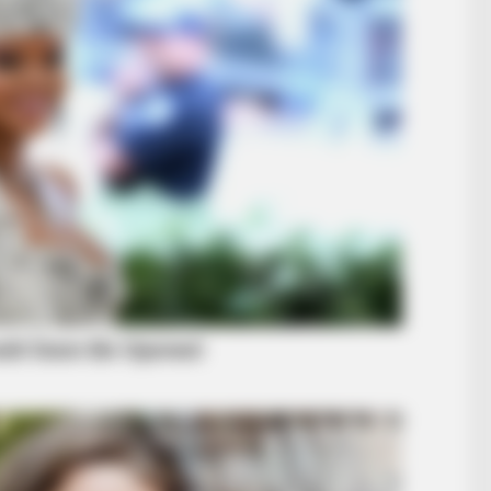
BUZZ DAY
t We
Remember Albert? You Better Sit
Down Before You See Him Today