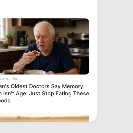
OMIND PRO
an's Oldest Doctors Say Memory
s Isn't Age: Just Stop Eating These
oods