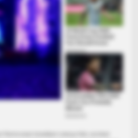
n Martonvásár közelében Letenye felé, szombat