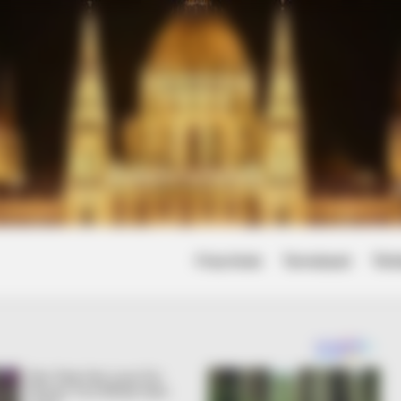
Friss hírek
Természet
Tört