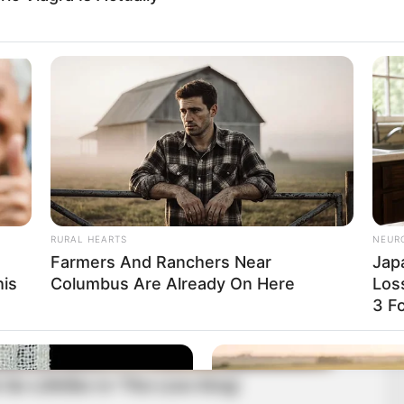
RURAL HEARTS
NEUR
Farmers And Ranchers Near
Jap
his
Columbus Are Already On Here
Los
3 F