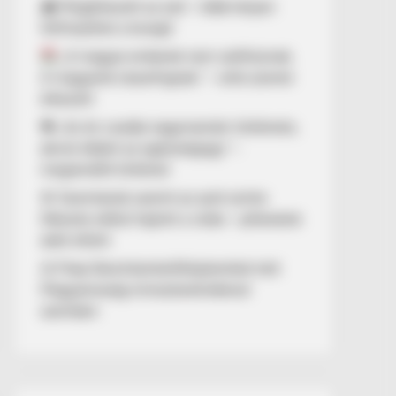
🌧️ Megérkezett az eső – több helyen
felfrissülhet a levegő
„A magyar emberek nem széthúznak.
A magyarok összefognak.” – erős üzenet
érkezett
💔 „Az én csodás nagymamám története,
akivel elbánt az egészségügy” –
megrendítő történet
🚨 Szemtanúk szerint az autó szinte
fékezés nélkül hajtott a vízbe – pillanatok
alatt eltűnt
⚖️ Filep Dávid büntetőfeljelentést tett
Magyarország miniszterelnökével
szemben