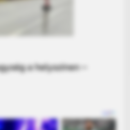
gység a helyszínen –