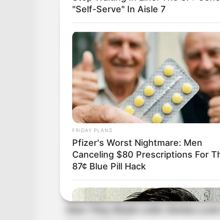
"Self-Serve" In Aisle 7
FRIDAY PLANS
Pfizer's Worst Nightmare: Men
Canceling $80 Prescriptions For T
87¢ Blue Pill Hack