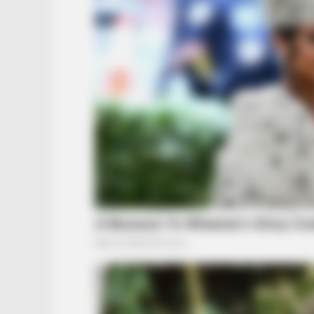
HABERION
Nicole Kidman Finally Admits Wha
All Suspected