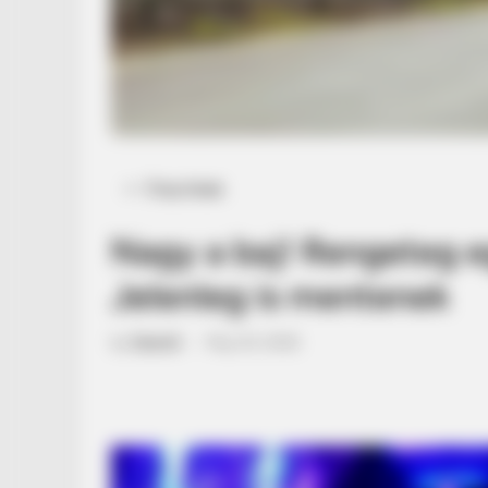
Posted
Friss hírek
in
Nagy a baj! Rengeteg e
Jelenleg is mentenek
by
Szerző
•
May 20, 2026