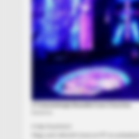
A kép illusztráció
Négy autó ütközött össze az M7-es autópályá