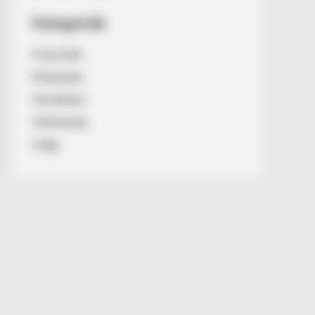
Kategóriák
Friss hírek
Művészek
Természet
Történetek
Világ