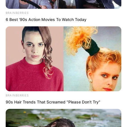
BRAINBERRIES
6 Best '90s Action Movies To Watch Today
BRAINBERRIES
90s Hair Trends That Screamed "Please Don't Try"
Posted
Friss hírek