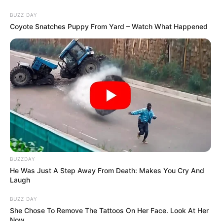
BUZZ DAY
Coyote Snatches Puppy From Yard – Watch What Happened
BUZZDAY
He Was Just A Step Away From Death: Makes You Cry And
Laugh
BUZZ DAY
She Chose To Remove The Tattoos On Her Face. Look At Her
Now