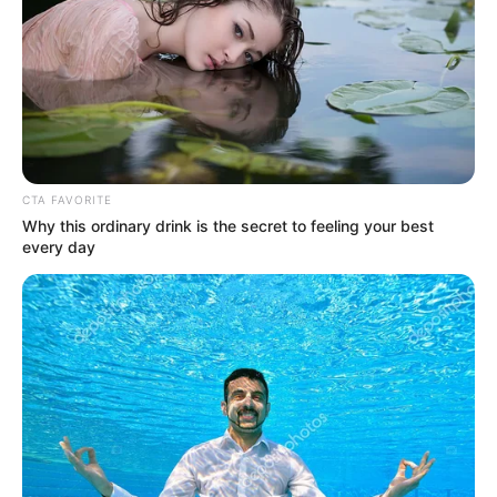
in
Kiderült, Gáspár Evelin hány
milliót kapott Szijjártóéktól a
posztolásokért, és mire ment el a
szállodában 21 millió forint.👇
𝐂𝐢𝐤𝐤 𝐚 𝐡𝐨𝐳𝐳𝐚́𝐬𝐳𝐨́𝐥𝐚́𝐬𝐨𝐤𝐧𝐚́𝐥!
CTA FAVORITE
by
Szerző
•
May 20, 2026
Why this ordinary drink is the secret to feeling your best
every day