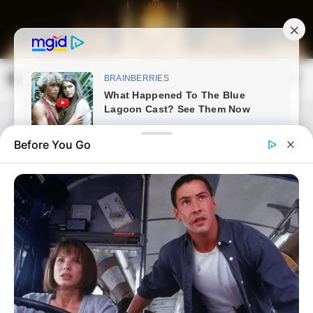
Skip
to
content
Magyarország Kincsei
Mai
Open
Men
Search
Before You Go