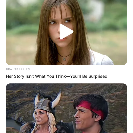
BRAINBERRIES
Her Story Isn't What You Think—You''ll Be Surprised
Gáspár Evelin szerepvállalása már akkor is sokakat
meglepett, amikor először megjelent Szijjártó Péter
mellett. A külügyminiszter kommunikációja az
elmúlt években erősen épített a közösségi médiára,
a kulisszák mögötti videókra és a személyesebb
politikusi imázsra. Az összeg nyilvánosságra