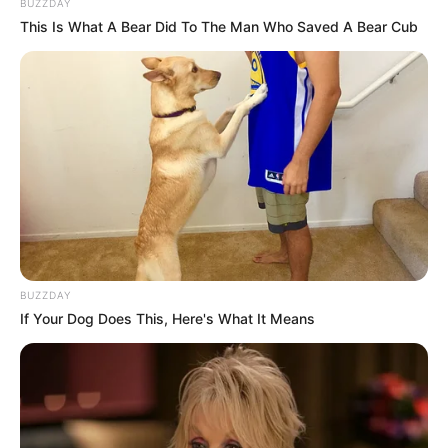
BUZZDAY
This Is What A Bear Did To The Man Who Saved A Bear Cub
BUZZDAY
If Your Dog Does This, Here's What It Means