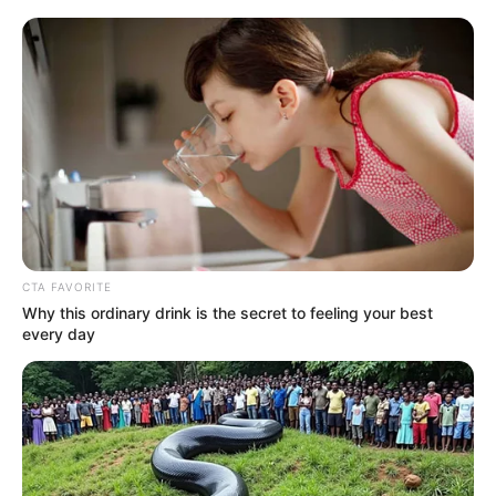
A felmentés a Magyar Közlönyben jelent meg
Határ Renáta és dr. Bartal Tamás Lajos felmentése
a Magyar Közlönyben jelent meg. A hivatalos
közzététel után vált egyértelművé, hogy mindkét
vezető távozik a minisztériumból.
CTA FAVORITE
Why this ordinary drink is the secret to feeling your best
every day