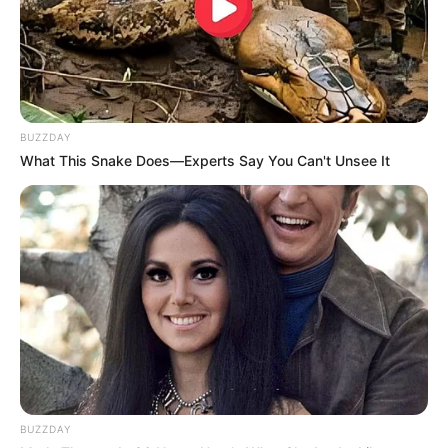
BUZZDAY
What This Snake Does—Experts Say You Can't Unsee It
BUZZDAY