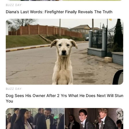
BUZZ DAY
Diana’s Last Words: Firefighter Finally Reveals The Truth
BUZZ DAY
Dog Sees His Owner After 2 Yrs What He Does Next Will Stun
You