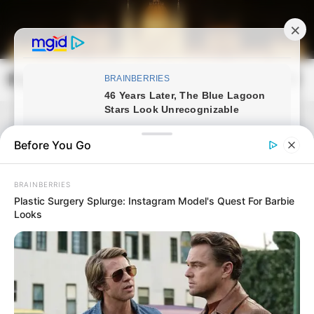
Skip
to
content
Magyarország Kincsei
Mai
Open
Men
Search
Before You Go
BRAINBERRIES
Plastic Surgery Splurge: Instagram Model's Quest For Barbie
Looks