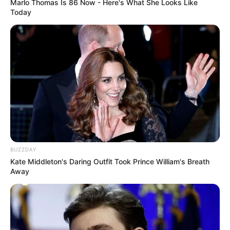
Marlo Thomas Is 86 Now - Here's What She Looks Like
Today
BUZZDAY
Kate Middleton's Daring Outfit Took Prince William's Breath
Away