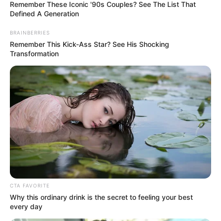
hatállyal nevezte ki, a rendeletet pedig Magyar
Remember These Iconic '90s Couples? See The List That
Defined A Generation
Péter ellenjegyezte.
BRAINBERRIES
Gulyás Gergely bírálta az eljárást
Remember This Kick-Ass Star? See His Shocking
Transformation
Gulyás Gergely, a Fidesz frakcióvezetője korábban
a közösségi oldalán reagált arra, hogy pénteken
Magyar Péter javaslatára a köztársasági elnök
felmentette a minisztériumok közigazgatási
államtitkárait. A politikus bírálta az eljárást, szerinte
az érintettek a leváltásukról csak a Magyar
Közlönyből értesültek.
CTA FAVORITE
Why this ordinary drink is the secret to feeling your best
every day