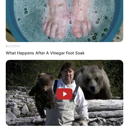
BUZZDAY
What Happens After A Vinegar Foot Soak