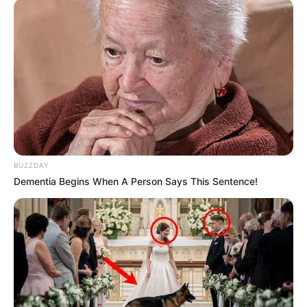
BUZZDAY
Dementia Begins When A Person Says This Sentence!