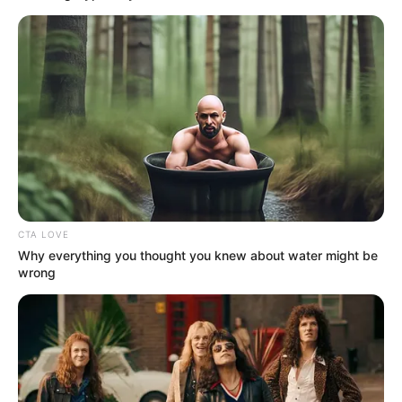
Posted
Friss hírek
in
Most érkezett: Magyar Péter
kirúgta Lázár János két
kulcsemberét
by
Szerző
•
May 20, 2026
CTA LOVE
Why everything you thought you knew about water might be
wrong