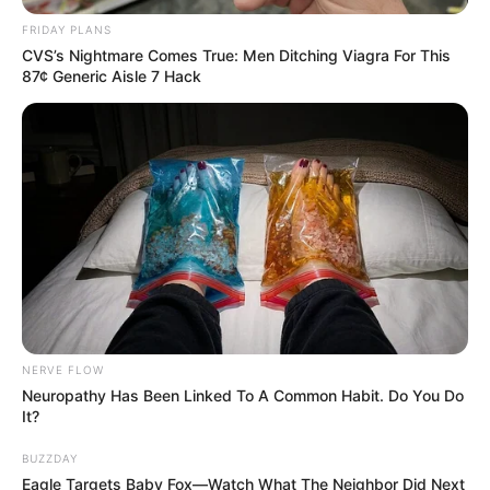
FRIDAY PLANS
CVS’s Nightmare Comes True: Men Ditching Viagra For This
87¢ Generic Aisle 7 Hack
NERVE FLOW
Neuropathy Has Been Linked To A Common Habit. Do You Do
It?
BUZZDAY
Eagle Targets Baby Fox—Watch What The Neighbor Did Next