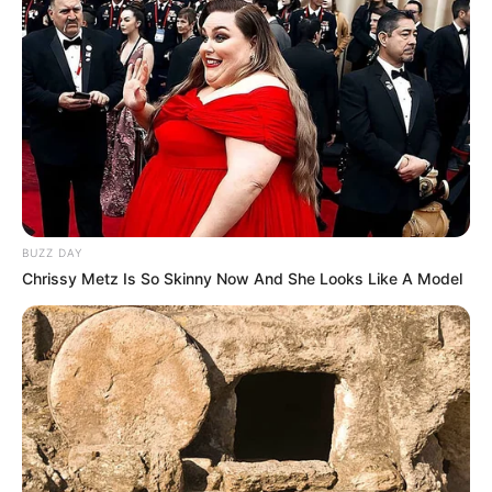
BUZZ DAY
Chrissy Metz Is So Skinny Now And She Looks Like A Model