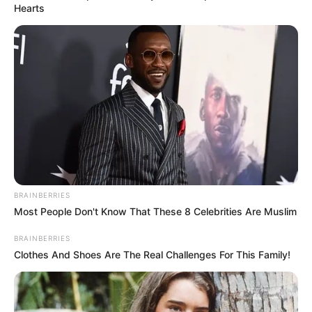
in
Hearts
Mérhetetlen a fájdalom és a düh,
amit érzünk! Az eddigi talán
legszörnyűbb tragédia rázta
meg az országunkat.. a 2 éves
Petike babától búcsúzunk… 🖤
by
Szerző
•
May 12, 2026
BRAINBERRIES
Most People Don't Know That These 8 Celebrities Are Muslim
BRAINBERRIES
Clothes And Shoes Are The Real Challenges For This Family!