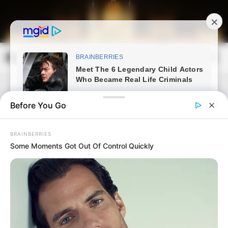
Skip
to
content
Magyarország Kincsei
Mai
Open
Men
Search
Before You Go
BRAINBERRIES
Some Moments Got Out Of Control Quickly