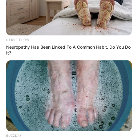
NERVE FLOW
Neuropathy Has Been Linked To A Common Habit. Do You Do
It?
BUZZDAY