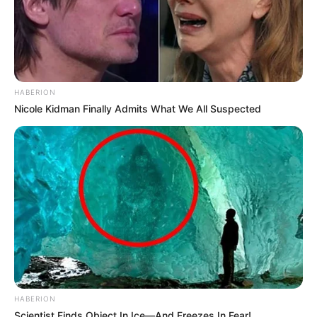
HABERION
Nicole Kidman Finally Admits What We All Suspected
HABERION
Scientist Finds Object In Ice—And Freezes In Fear!