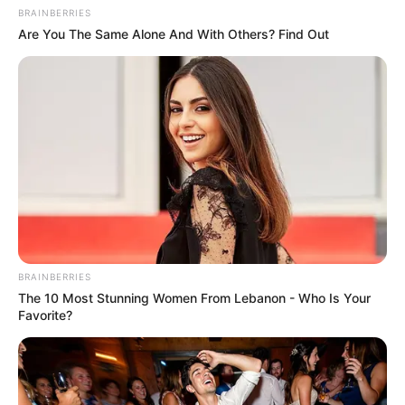
autó betört ablakában keletkezett kár a
BRAINBERRIES
Are You The Same Alone And With Others? Find Out
kocsitulajdonost terheli. Kiemelt fotó: illusztráció,
iStock
BRAINBERRIES
The 10 Most Stunning Women From Lebanon - Who Is Your
Favorite?