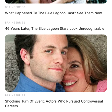
BRAINBERRIES
What Happened To The Blue Lagoon Cast? See Them Now
BRAINBERRIES
46 Years Later, The Blue Lagoon Stars Look Unrecognizable
„Aki gyereket vagy állatot az autóban hagy a nyári
hőségben, ezzel életveszélynek kitéve őket, az erre
számítson.
Azt sem fogjuk találgatni, hogy esetlegesen megy-
e a klíma a lezárt autóban, ha nem tudjuk kinyitni az
BRAINBERRIES
Shocking Turn Of Event: Actors Who Pursued Controversial
ajtót, akkor az élet megóvása érdekében betörjük
Careers
az ablakot” – figyelmeztetnek, hozzátéve, hogy az