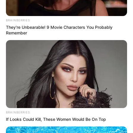
BRAINBERRIES
They're Unbearable! 9 Movie Characters You Probably
Remember
>Magyar Péter jogász, Varga Judit volt férje szinte
minden posztjához odaírja „Ne féljetek!”. Kutatást
végeztem Magyar Péter szívében, elméjében és
múltjában, hogy megtaláljam e biztatás
BRAINBERRIES
eredetét.Megtaláltam.Magyar Péter anyai
If Looks Could Kill, These Women Would Be On Top
nagypapája az a Dr. Erőss Pál volt, akit a múlt