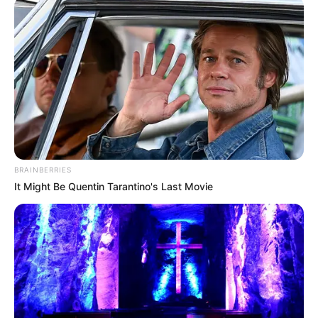
Két lányuk is jogász lett, s a hagyományt folytatva
Magyar Péter is jogi diplomát szerzett.Dr. Erőss Pál
2021. május 23-án hunyt el. Utódaira hagyva azt az
erkölcsi tartást, amely őt életén át
jellemezte.Magyar Péter tehát anyai nagypapája
nyomán üzeni a népnek: Ne féljetek!
(forrás: Wikipédia)
BRAINBERRIES
It Might Be Quentin Tarantino's Last Movie