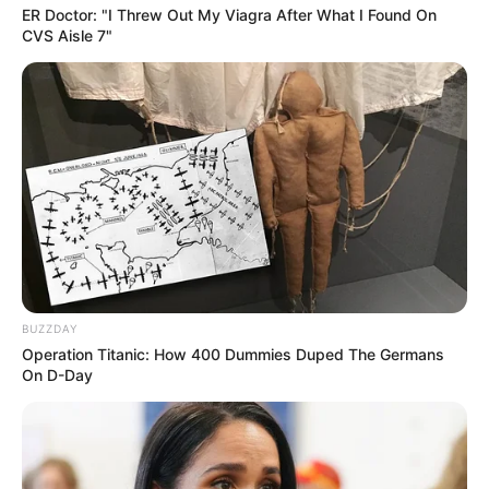
ER Doctor: "I Threw Out My Viagra After What I Found On
CVS Aisle 7"
BUZZDAY
Operation Titanic: How 400 Dummies Duped The Germans
On D-Day