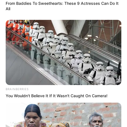
From Baddies To Sweethearts: These 9 Actresses Can Do It
All
BRAINBERRIES
You Wouldn't Believe It If It Wasn't Caught On Camera!