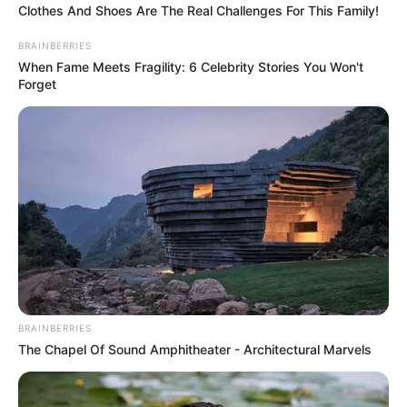
Clothes And Shoes Are The Real Challenges For This Family!
BRAINBERRIES
When Fame Meets Fragility: 6 Celebrity Stories You Won't
Posted
Friss hírek
Forget
in
Sokan nem tudják, hogy ki volt
Magyar Péter nagypapája..Aki
már megélt ezt -azt annak a dr.
Erőss Pál név mond valamit? Ő
Magyar Péter nagypapája. De ki
is pontosan Ő? 👇𝐂𝐢𝐤𝐤 𝐚
𝐡𝐨𝐳𝐳𝐚́𝐬𝐳𝐨́𝐥𝐚́𝐬𝐨𝐤𝐧𝐚́𝐥!
BRAINBERRIES
by
Szerző
•
May 11, 2026
The Chapel Of Sound Amphitheater - Architectural Marvels
Tollhegyen – „Ne féljetek!”