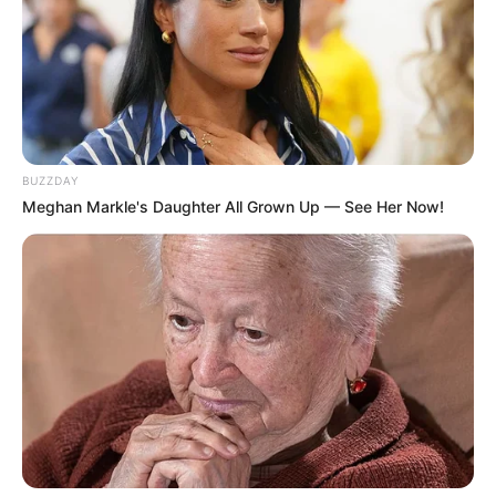
BUZZDAY
Meghan Markle's Daughter All Grown Up — See Her Now!