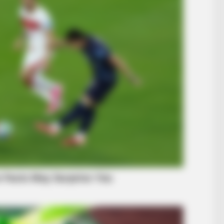
BRAINBERRIES
BRAIN
10 Epic Failures That Were Completely
Is 
ma
Preventable — Find Out
Fin