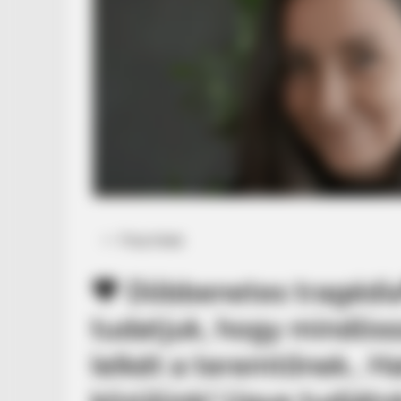
Posted
Friss hírek
in
🖤 Döbbenetes tragédi
tudatjuk, hogy mindöss
lelkét a teremtőnek.. H