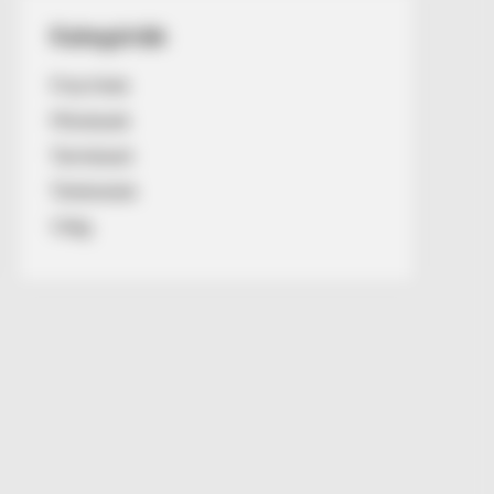
Kategóriák
Friss hírek
Művészek
Természet
Történetek
Világ