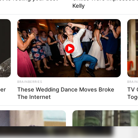
Kelly
BRAINBERRIES
BRAIN
ber
These Wedding Dance Moves Broke
TV 
The Internet
Tog