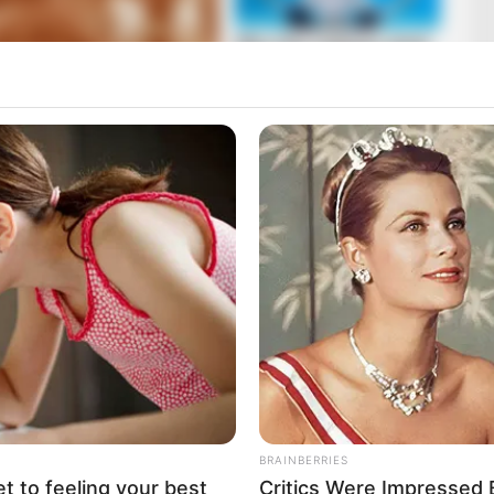
udatjuk, hogy Tímea a 42 évesen vissza adta a lelkét
ogy Márkus Tímea, a Szécsényi Cseperedő Óvoda és
őzés következtében 42 éves korában elhunyt.
ak tekinti.
fájdalmában, hiszen Tímea kiváló ember és munkatárs
és ismerősöknek. Tímea emlékét soha nem feledjük!
BRAINBERRIES
et to feeling your best
Critics Were Impressed