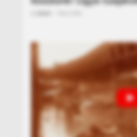
közülünk! Ugye tudjátok
by
Szerző
•
May 2, 2026