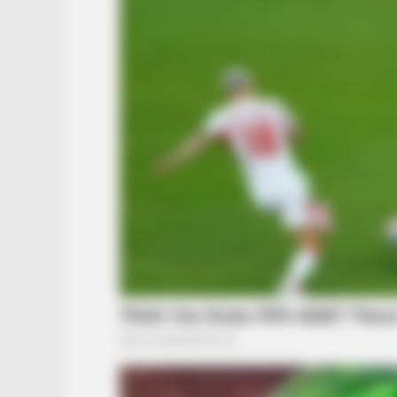
BRAINBERRIES
Films To Make You Question
Everything You Know About Cine