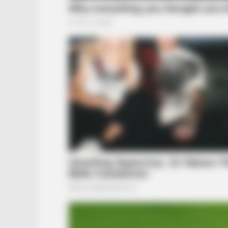
BRAINBERRIES
These Actors Didn't Want To Share