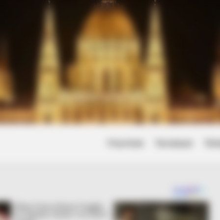
Friss hírek
Természet
Tört