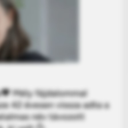
a🖤 Mély fájdalommal
ze 42 évesen vissza adta a
atalmas név távozott