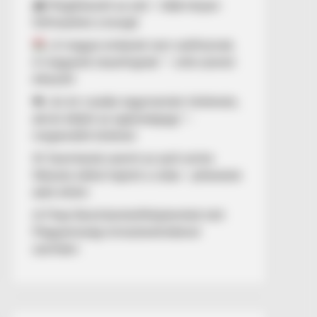
🌧️ Megérkezett az eső – több helyen
felfrissülhet a levegő
„A magyar emberek nem széthúznak.
A magyarok összefognak.” – erős üzenet
érkezett
💔 „Az én csodás nagymamám története,
akivel elbánt az egészségügy” –
megrendítő történet
🚨 Szemtanúk szerint az autó szinte
fékezés nélkül hajtott a vízbe – pillanatok
alatt eltűnt
⚖️ Filep Dávid büntetőfeljelentést tett
Magyarország miniszterelnökével
szemben