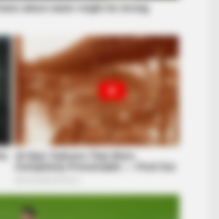
CTA LOVE
 The Spotlight
Why everything you tho
be wrong