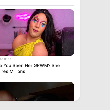
BERRIES
e You Seen Her GRWM? She
ires Millions