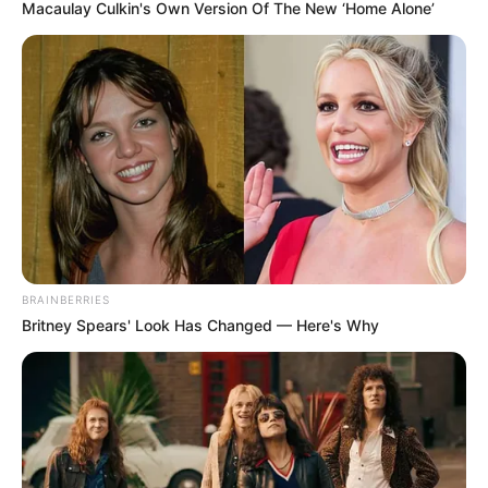
Macaulay Culkin's Own Version Of The New ‘Home Alone’
BRAINBERRIES
Britney Spears' Look Has Changed — Here's Why