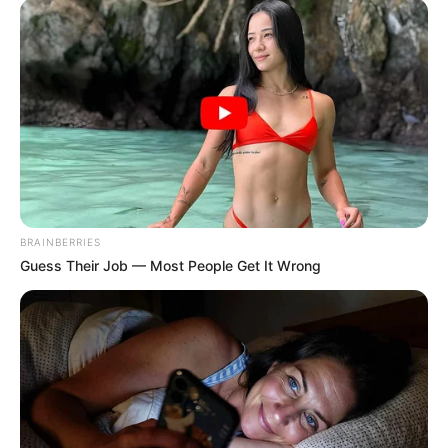
by
Szerző
•
April 28, 2026
BRAINBERRIES
Guess Their Job — Most People Get It Wrong
Magyar Péter, az első TISZA-kormány leendő