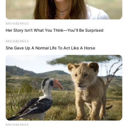
Azt is elmondtam az elnök úrnak, hogy a TISZA-
kormány tíz évre visszamenőleg meg fogja
vizsgálni az anyaországi támogatások
BRAINBERRIES
felhasználását.
Her Story Isn't What You Think—You''ll Be Surprised
BRAINBERRIES
Örömmel vettem elnök úr meghívását.
She Gave Up A Normal Life To Act Like A Horse
Reményeim szerint még a nyár folyamán
ellátogatok a felvidéki magyar testvéreinkhez.”
BRAINBERRIES