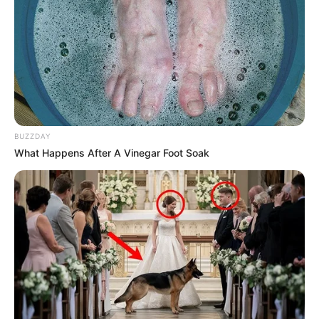
BUZZDAY
What Happens After A Vinegar Foot Soak