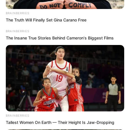
BRAINBERRIES
The Truth Will Finally Set Gina Carano Free
BRAINBERRIES
The Insane True Stories Behind Cameron's Biggest Films
Posted
Friss hírek
in
Most jött a rendkívüli hír:
Magyar Péter 10 évre
visszamenőleg vizsgálatot
BRAINBERRIES
rendel el azok után, hogy
Tallest Women On Earth — Their Height Is Jaw-Dropping