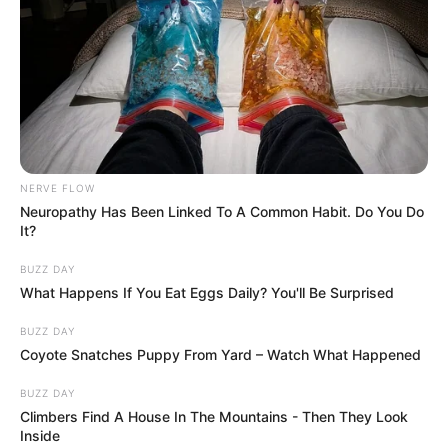
NERVE FLOW
Neuropathy Has Been Linked To A Common Habit. Do You Do
It?
BUZZ DAY
What Happens If You Eat Eggs Daily? You'll Be Surprised
BUZZ DAY
Coyote Snatches Puppy From Yard – Watch What Happened
BUZZ DAY
Climbers Find A House In The Mountains - Then They Look
Inside