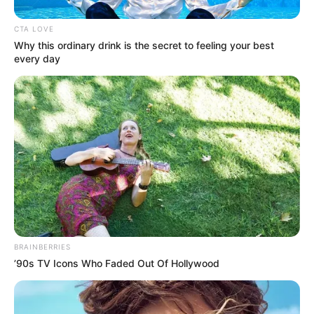
hogy az akkori listán előtte állók helyett őt jelölje a
CTA LOVE
Fidesz, és akkor az eredetileg a 63. pozícióban álló
Why this ordinary drink is the secret to feeling your best
Orbán Viktor lehet Gál Kinga utódja a brüsszeli
every day
testületben.
Az Európai Parlamentben pedig könnyebb
megúszni a mentelmi jog elvesztését, mert arról
csak egy paritásos bizottság előterjesztése alapján
dönthet az EP-képviselők többsége.
BRAINBERRIES
’90s TV Icons Who Faded Out Of Hollywood