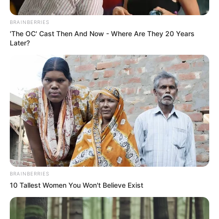
BRAINBERRIES
'The OC' Cast Then And Now - Where Are They 20 Years
Later?
Posted
Friss hírek
in
BRAINBERRIES
Elkerülheti az elszámoltatást
10 Tallest Women You Won't Believe Exist
Orbán Viktor, ha úgy marad meg
a mentelmi joga, hogy helyet