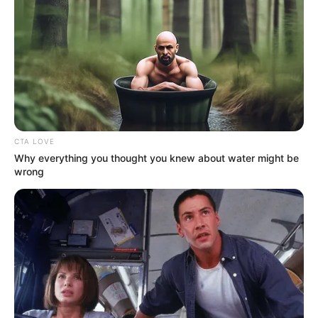
cserél Gál Kingával az Európai
Parlamentben.
by
Szerző
•
April 28, 2026
CTA LOVE
Why everything you thought you knew about water might be
wrong