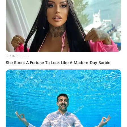
választáson szerzett mandátumát.
Ha viszont a Fidesz-KDNP országos listáján a
negyedik helyen álló Gál Kinga beül a magyar
Parlamentbe, azzal az összeférhetetlenség miatt
elveszíti a helyét az Európai Parlamentben, ahol
nem mellesleg jelenleg ő a szélsőjobboldali
BRAINBERRIES
Patrióták frakciójának alelnöke.
She Spent A Fortune To Look Like A Modern-Day Barbie
Jogilag nincs akadálya, hogy az így megüresedő
helyét Orbán Viktor foglalja el, mivel az április 12-
én megbukott miniszterelnök 2024-ben szerepelt a
Fidesz-KDNP EP-listáján is.
Amennyiben ez – a hírek szerint – valóban
ambicionálja, csupán azt kell elérnie pártelnökként,