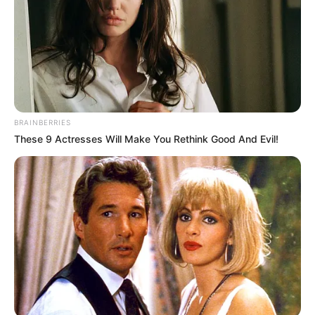
BRAINBERRIES
These 9 Actresses Will Make You Rethink Good And Evil!