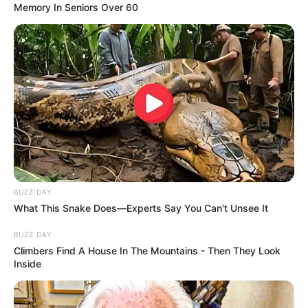
Memory In Seniors Over 60
BUZZ DAY
What This Snake Does—Experts Say You Can't Unsee It
BUZZ DAY
Climbers Find A House In The Mountains - Then They Look
Inside