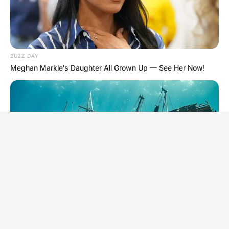
BUZZ DAY
Meghan Markle's Daughter All Grown Up — See Her Now!
BUZZ DAY
They Found A Ship Nobody Had Touched In Over 2,400
Years