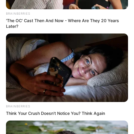
BRAINBERRIES
'The OC' Cast Then And Now - Where Are They 20 Years
Later?
BRAINBERRIES
Think Your Crush Doesn't Notice You? Think Again