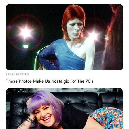
A
TV2
úgy tudja, a sofőr a fiatal sportoló volt, és a
baleset körülményeinek leírása teljes mértékben
egybeesik Borsos Barna tragédiájával.
BRAINBERRIES
These Photos Make Us Nostalgic For The 70's