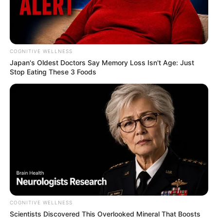
COGNITIVE WELLNESS
Japan's Oldest Doctors Say Me​mory Lo​ss Isn't Age: Just
Stop Eating These 3 Foods
COGNITIVE WELLNESS
Scientists Discovered This Overlooked Mineral That Boosts