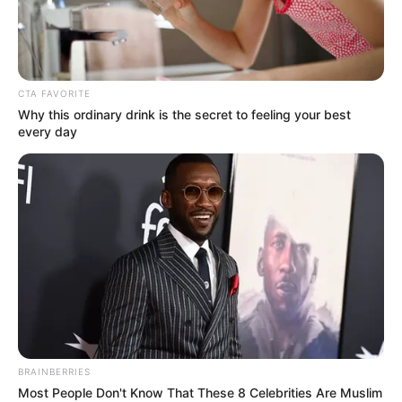
autópálya zuglói szakaszán
történt a tragédia: egy
autó nagy sebességgel áttörte a szalagkorlátot,
majd a zajvédőfalnak csapódott. A járműben
ketten utaztak: az édesapa, akit súlyos sérülésekkel
CTA FAVORITE
szállítottak kórházba, illetve 20 éves fia, akinek
Why this ordinary drink is the secret to feeling your best
every day
életét már nem tudták megmenteni.
BRAINBERRIES
Most People Don't Know That These 8 Celebrities Are Muslim