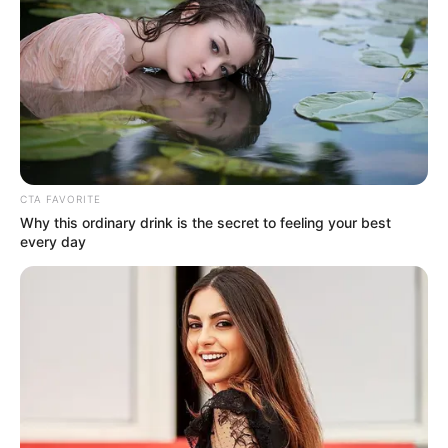
Posted
Friss hírek
in
Meghalt Borsos Barna
by
Szerző
•
March 8, 2026
Meghalt Borsos Barna, az Újpest
CTA FAVORITE
Why this ordinary drink is the secret to feeling your best
20 éves jégkorongozója
every day