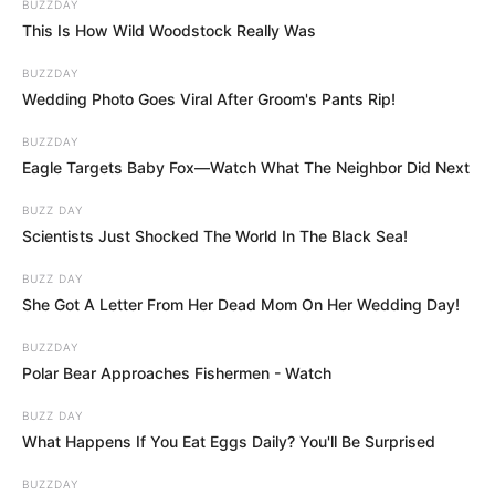
BUZZDAY
This Is How Wild Woodstock Really Was
BUZZDAY
Wedding Photo Goes Viral After Groom's Pants Rip!
BUZZDAY
Eagle Targets Baby Fox—Watch What The Neighbor Did Next
BUZZ DAY
Scientists Just Shocked The World In The Black Sea!
BUZZ DAY
She Got A Letter From Her Dead Mom On Her Wedding Day!
BUZZDAY
Polar Bear Approaches Fishermen - Watch
BUZZ DAY
What Happens If You Eat Eggs Daily? You'll Be Surprised
BUZZDAY