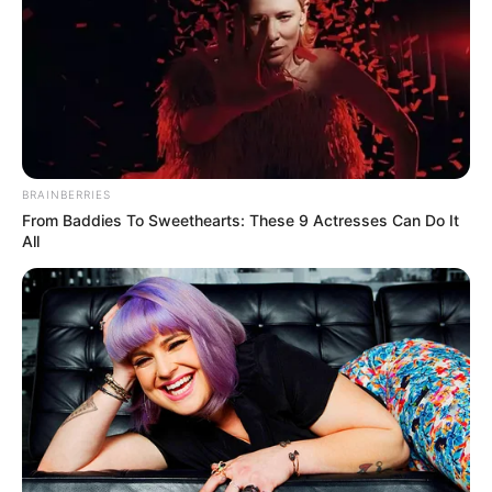
BRAINBERRIES
From Baddies To Sweethearts: These 9 Actresses Can Do It
All