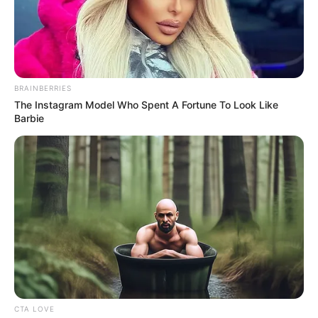
BRAINBERRIES
The Instagram Model Who Spent A Fortune To Look Like
Barbie
Egy büntetés-végrehajtási egyenruhás tragikus
módon elhunyt Csengeren szolgálat közben. Egy
súlyos munkahelyi baleset történt csütörtök
délelőtt a csengeri börtön építkezésén. Fehér
László főtörzszászlós súlyos sérüléseket
szenvedett szolgálat közben, és sajnos a
helyszínen életét vesztette.
CTA LOVE