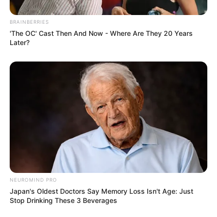
BRAINBERRIES
'The OC' Cast Then And Now - Where Are They 20 Years
Later?
NEUROMIND PRO
Japan's Oldest Doctors Say Memory Loss Isn't Age: Just
Stop Drinking These 3 Beverages