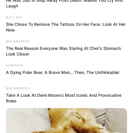
He Was Just A Step Away From Death: Makes You Cry And
Laugh
BUZZ DAY
She Chose To Remove The Tattoos On Her Face. Look At Her
Now
BRAINBERRIES
The Real Reason Everyone Was Staring At Cher's Stomach:
Look Closer
HABERION
A Dying Polar Bear, A Brave Man… Then, The Unthinkable!
BRAINBERRIES
Take A Look At Demi Moore's Most Iconic And Provocative
Roles