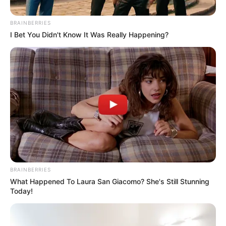
BRAINBERRIES
I Bet You Didn't Know It Was Really Happening?
Posted
Friss hírek
in
Feldolgozhatatlan tragédia híre
jött ma délutánra! Hatalmas név
BRAINBERRIES
What Happened To Laura San Giacomo? She's Still Stunning
távozott közülünk! Ugye
Today!
tudjátok, ki volt Ő: