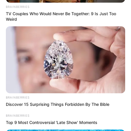
BRAINBERRIES
TV Couples Who Would Never Be Together: 9 Is Just Too
Weird
Kiemelve, hogy a család gyászában osztoznak
egykori kollégái, valamint a büntetés-végrehajtási
szervezet teljes személyi állománya.
BRAINBERRIES
Discover 15 Surprising Things Forbidden By The Bible
BRAINBERRIES
Top 9 Most Controversial 'Late Show' Moments