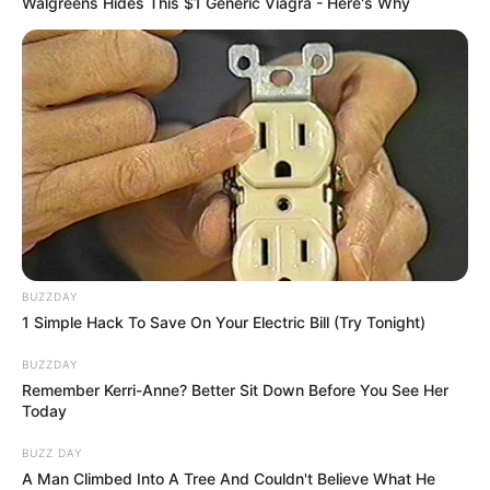
Walgreens Hides This $1 Generic Viagra - Here's Why
BUZZDAY
1 Simple Hack To Save On Your Electric Bill (Try Tonight)
BUZZDAY
Remember Kerri-Anne? Better Sit Down Before You See Her
Today
BUZZ DAY
A Man Climbed Into A Tree And Couldn't Believe What He