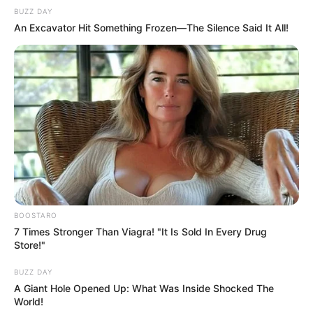
BUZZ DAY
An Excavator Hit Something Frozen—The Silence Said It All!
BOOSTARO
7 Times Stronger Than Viagra! "It Is Sold In Every Drug
Store!"
BUZZ DAY
A Giant Hole Opened Up: What Was Inside Shocked The
World!