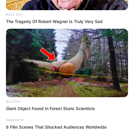
BUZZ DAY
The Tragedy Of Robert Wagner Is Truly Very Sad
BUZZDAY
Giant Object Found In Forest Stuns Scientists
HABERION
6 Film Scenes That Shocked Audiences Worldwide