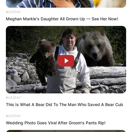
BUZZDAY
Meghan Markle's Daughter All Grown Up — See Her Now!
BUZZDAY
This Is What A Bear Did To The Man Who Saved A Bear Cub
BUZZDAY
Wedding Photo Goes Viral After Groom's Pants Rip!