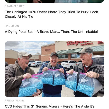
BRAINBERRIES
The Unhinged 1970 Oscar Photo They Tried To Bury: Look
Closely At His Tie
HABERION
A Dying Polar Bear, A Brave Man… Then, The Unthinkable!
FRIDAY PLANS
CVS Hides This $1 Generic Viagra - Here's The Aisle It's