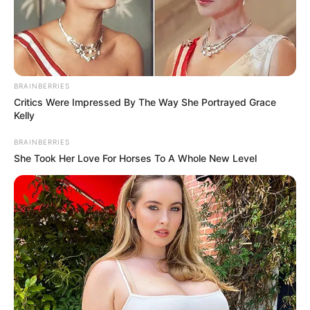
BRAINBERRIES
Critics Were Impressed By The Way She Portrayed Grace
Kelly
BRAINBERRIES
She Took Her Love For Horses To A Whole New Level
Habár a tragikus haláluk után három nappal kötötte
volna össze örökre az életét annak a jegyespárnak
a tagjai, akik a szörnyű Árpád hídi balesetben
életüket veszítették három héttel ezelőtt, minden
jel szerint a síron túl nem nyugodnak együtt.
A Blikk megtudta: augusztus közepén Sz. Mónikát