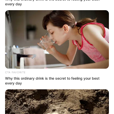
every day
CTA FAVORITE
Why this ordinary drink is the secret to feeling your best
every day
A két esztendővel idősebb szerelme – akivel éppen
az esküvői meghívóikat kézbesítették a baleset