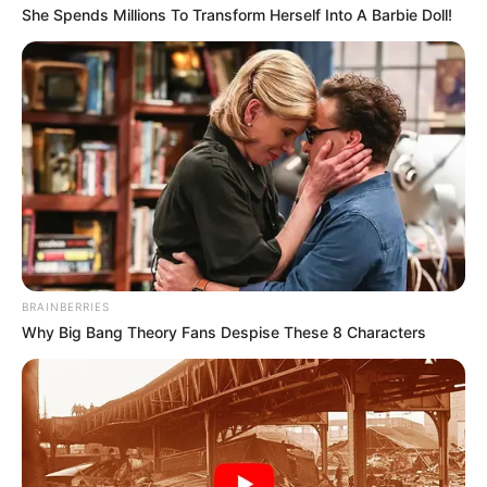
She Spends Millions To Transform Herself Into A Barbie Doll!
Az ámokfutó az éppen pihenőidejét tartó Ábrahám
Györgyitől lopta el annak taxiját. Hiába telik az idő,
lelkileg minden sokkal nehezebb számára. Ugyan a
zúzódásai szépen gyógyulnak, a dulakodás közben
a foga is letörött és súlyos hangszálgyulladással
küszködik. Az orvosa szerint túl hangosan üvöltött
segítségért.
BRAINBERRIES
Why Big Bang Theory Fans Despise These 8 Characters