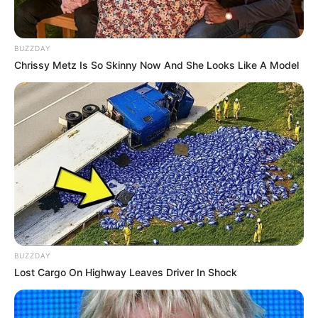
BUZZDAY
Chrissy Metz Is So Skinny Now And She Looks Like A Model
BUZZDAY
Lost Cargo On Highway Leaves Driver In Shock