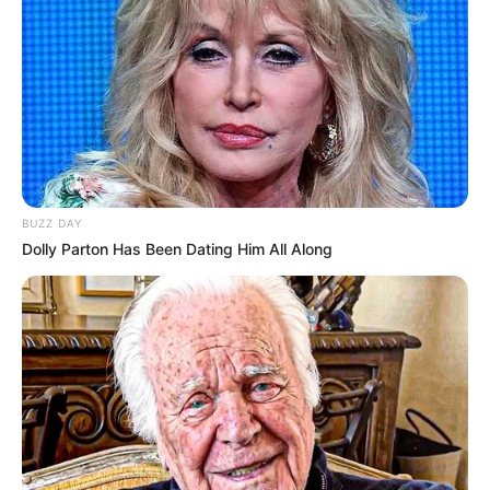
BUZZ DAY
Dolly Parton Has Been Dating Him All Along