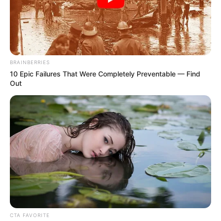
BRAINBERRIES
10 Epic Failures That Were Completely Preventable — Find
Out
CTA FAVORITE