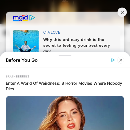
Skip
to
content
Magyarország Kincsei
Mai
Open
Men
Search
Before You Go
BRAINBERRIES
Enter A World Of Weirdness: 8 Horror Movies Where Nobody
Dies