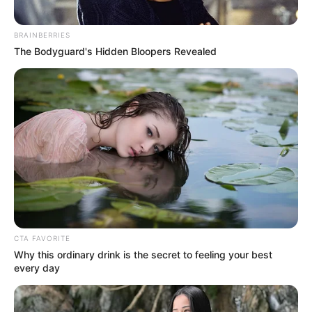
by
Szerző
•
February 13, 2026
BRAINBERRIES
The Bodyguard's Hidden Bloopers Revealed
CTA FAVORITE
Why this ordinary drink is the secret to feeling your best
every day
Kedves Gulyás Gergő, sajnálom, hogy Te is
lesüllyedtél a rogáni-göbbelsi propaganda