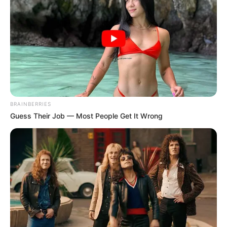
szintjére és csak durva személyeskedő
megjegyzésre futja egy kormányinfón. Többre
voltál Te ennél hivatott. Még nem késő kiszállni és
otthagyni a maffiát, már csak a tiszteletreméltó
őseid emléke miatt is.
Egy kormányinfón az lenne a feladatod, hogy
BRAINBERRIES
beszámolj arról, hogy miként tettétek hazánkat az
Guess Their Job — Most People Get It Wrong
Unió második legszegényebb és legkorruptabb
országává.
Beszélhettél volna arról is, hogy miért hazudjátok
magatokat család-, vidék-, gyerekbarát
kormánynak, miközben szisztematikusan
lerohasztottátok a magyar oktatást,
egészségügyet, közlekedést, gyermekvédelmet,