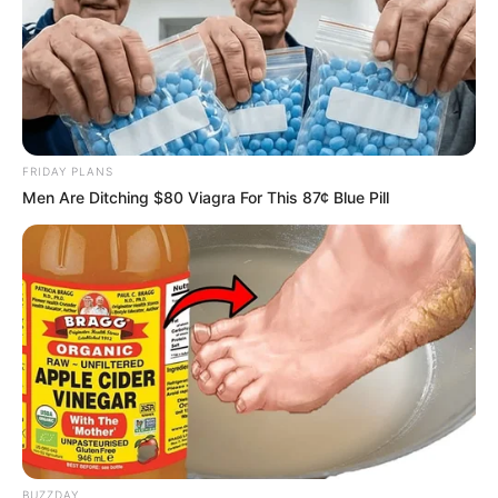
FRIDAY PLANS
Men Are Ditching $80 Viagra For This 87¢ Blue Pill
BUZZDAY