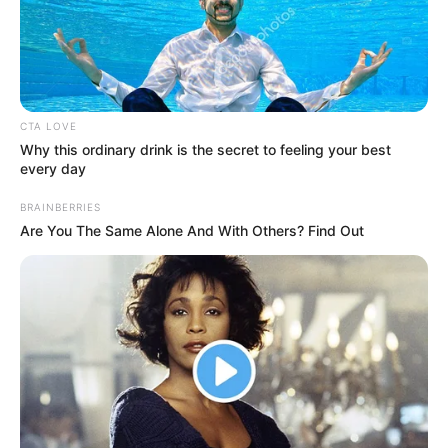
CTA LOVE
Why this ordinary drink is the secret to feeling your best
every day
BRAINBERRIES
Are You The Same Alone And With Others? Find Out
Posted
Friss hírek
in
Elszabadult a pokol -Magyar
Péter durván megmondta az
igazat Gulyás
Gergelyről!Hatalmas pofont
kapott..