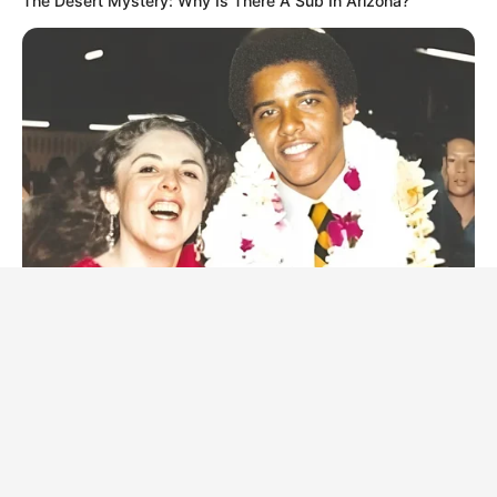
The Desert Mystery: Why Is There A Sub In Arizona?
BUZZDAY
The Truth About Barack Obama's Parents Is Spilling Out