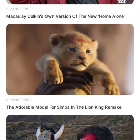
BRAINBERRIES
Macaulay Culkin's Own Version Of The New ‘Home Alone’
Nyomhatod a propagandát, de egyszer el kell
számolnod a lelkiismereteddel.
Szégyelld Magad!
BRAINBERRIES
The Adorable Model For Simba In The Lion King Remake