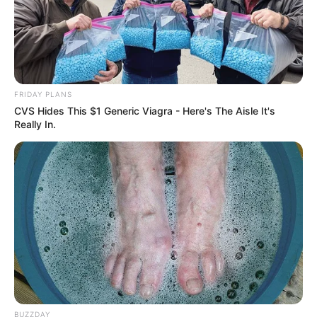
FRIDAY PLANS
CVS Hides This $1 Generic Viagra - Here's The Aisle It's
Really In.
BUZZDAY