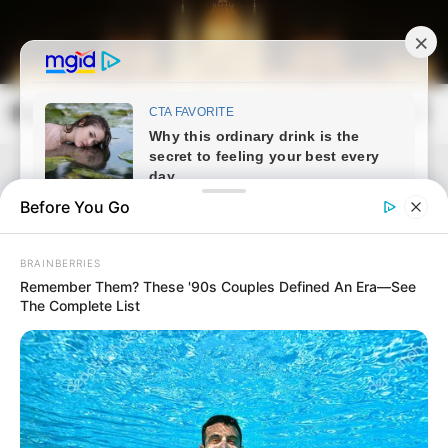
Skip
to
content
Magyarország Kincsei
Mai
Open
Men
Search
Before You Go
BRAINBERRIES
Remember Them? These '90s Couples Defined An Era—See
The Complete List