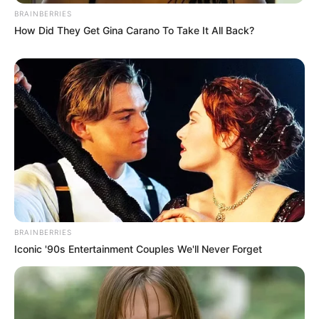
BRAINBERRIES
mit gondoltok – túl keményen fogalmazott, vagy
How Did They Get Gina Carano To Take It All Back?
jogosan védi meg magát?
💬👇
BRAINBERRIES
Iconic '90s Entertainment Couples We'll Never Forget