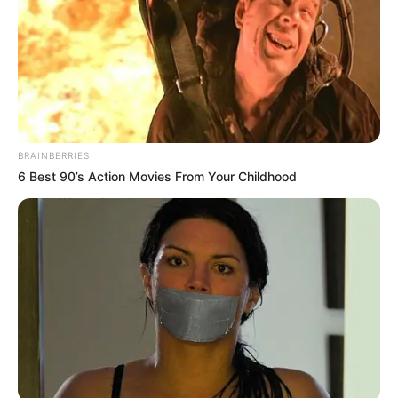
ragadni. Nagyon büszkék lehettek magatokra, ha
negyvenkettedjére is fölálltok és csináljátok.
Tudod, honnan tudod, hogy jól csinálod? Hogy
egyre több gyűlölőd van.”
📱 A videó azóta vírusként terjed a TikTokon, és
BRAINBERRIES
több ezer komment érkezett rá – támogatók és
6 Best 90’s Action Movies From Your Childhood
kritikusok egyaránt hallatták a hangjukat.
@tothgabiofficial
Válasz @Kaffka Tibor
Mercédesz
♬ eredeti hang – TÓTH GABI🐦‍🔥
🎤 Tóth Gabi ismét megosztotta a közvéleményt,
de egy biztos: nem rejti véka alá a véleményét. Ti