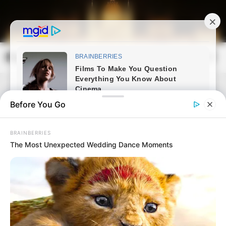
Skip
to
content
Magyarország Kincsei
Mai
Open
Men
Search
Before You Go
BRAINBERRIES
The Most Unexpected Wedding Dance Moments