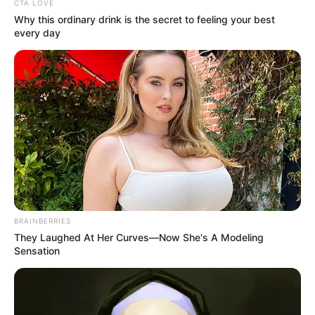
Duettben nyújtott produkcióját „minden percében
CTA LOVE
Why this ordinary drink is the secret to feeling your best
imádta”, és már a fellépés előtt is rendkívül erősnek
every day
és magabiztosnak érezte magát.
BRAINBERRIES
They Laughed At Her Curves—Now She's A Modeling
Sensation