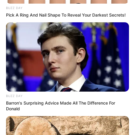
BUZZ DAY
Pick A Ring And Nail Shape To Reveal Your Darkest Secrets!
BUZZ DAY
Barron's Surprising Advice Made All The Difference For
Donald