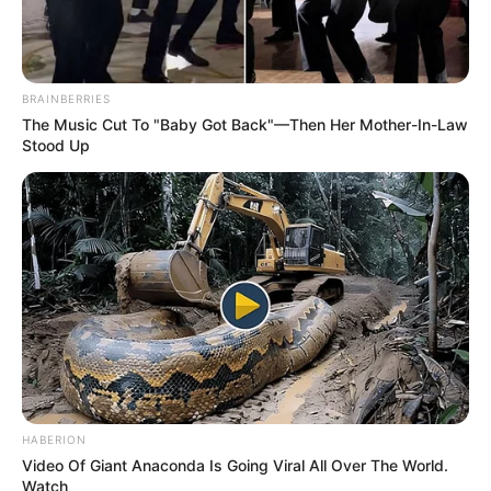
BRAINBERRIES
The Music Cut To "Baby Got Back"—Then Her Mother-In-Law
Stood Up
HABERION
Video Of Giant Anaconda Is Going Viral All Over The World.
Watch