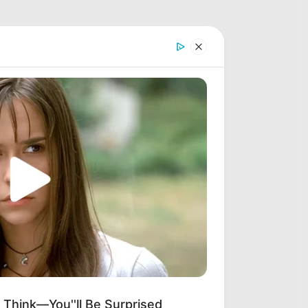
 Think—You''ll Be Surprised