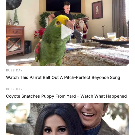
üzletember azt is elmondta, hogy sosem akarta
kiteregetni a szennyest és a házassági vitákat sem,
mert nem így nevelték, valamint ő próbált hálával
emlékezni a 18 évükre a volt feleségével.
BUZZ DAY
Watch This Parrot Belt Out A Pitch-Perfect Beyonce Song
BUZZ DAY
Coyote Snatches Puppy From Yard – Watch What Happened