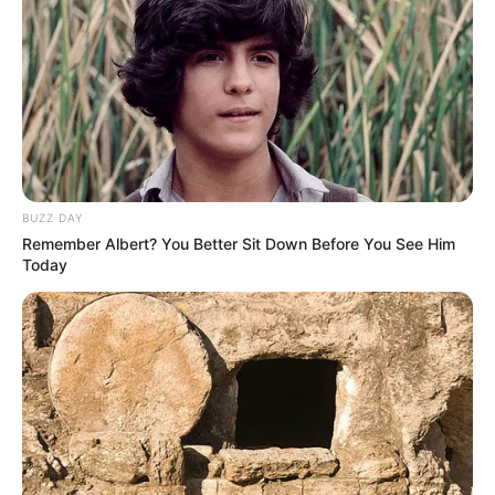
Az üzletember elárulta, hogy valóban volt sokszor
olyan veszekedésük, amikor sokszor zárva maradt
az ajtó, hogy a gyerekek be ne jöjjenek, ám állítja,
hogy sosem emelt kezet a feleségére, sőt,
elmondása szerint őt érte fizikai bántalmazás.
BUZZ DAY
A bejegyzésében azonban igazából semmit sem
Remember Albert? You Better Sit Down Before You See Him
tagadott Varga vádjaiból, például azt, hogy terhes
Today
feleségét nekilökte egy ajtónak, vagy azt, hogy egy
veszekedés után késsel a kezében mászkált a
lakásban, ahogy azt sem, hogy bezárta feleségét
egy szobába, ahonnan aztán a gyereke
szabadította ki. Volt, hogy a békülés után is így
maradt: