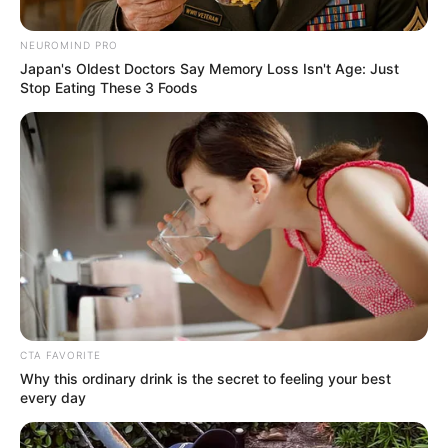
NEUROMIND PRO
Japan's Oldest Doctors Say Memory Loss Isn't Age: Just
Stop Eating These 3 Foods
Posted
Friss hírek
in
FRISS!! 1 perce érkezett! Magyar
Pétert durván megverték.. – ITT
CTA FAVORITE
vannak a drámai részletek:
Why this ordinary drink is the secret to feeling your best
every day
by
Szerző
•
May 14, 2025