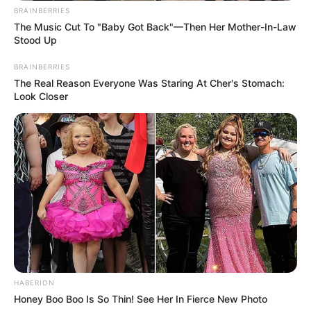
BRAINBERRIES
The Music Cut To "Baby Got Back"—Then Her Mother-In-Law
Stood Up
BRAINBERRIES
The Real Reason Everyone Was Staring At Cher's Stomach:
Look Closer
HABERION
Honey Boo Boo Is So Thin! See Her In Fierce New Photo