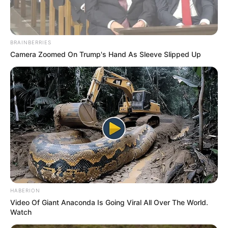
igyekszik következetesen ellenem nevelni a
gyermekeinket, annak ellenére, hogy tudja, milyen
szoros kötelék fűz össze minket és hogy ők a
BRAINBERRIES
legfontosabbak nekem a világon.
Camera Zoomed On Trump's Hand As Sleeve Slipped Up
HABERION
Video Of Giant Anaconda Is Going Viral All Over The World.
Watch