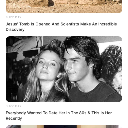
„Igen, mondtunk és írtunk egymásnak szépeket és
kevésbé szépeket a 18 éves kapcsolatunk során.
BUZZ DAY
Igen, az én feladatom volt kivinni a kukákat, igen
Jesus' Tomb Is Opened And Scientists Make An Incredible
előfordult, hogy beültem a hátsó ülésre, igen,
Discovery
sokszor fontosnak éreztem, hogy bocsánatot
kérjek, igen, sokszor zárva maradt az ajtó, amikor
veszekedtünk, hogy a gyerekek ne jöjjenek be.”
Soha nem ütöttem meg a gyermekeim anyját, ő
viszont engem sokszor. Hol ököllel, hol lábbal. Volt,
hogy tanúk előtt, volt hogy zárt ajtók mögött – írta
le Magyar Péter.
Magyar utalt Varga azon állítására is, miszerint
BUZZ DAY
beült felesége autójának hátsó ülésére, hogy
Everybody Wanted To Date Her In The 80s & This Is Her
megakadályozza a távozását egy vita után, és
Recently
elismerte, hogy valóban történt ilyen eset. Az