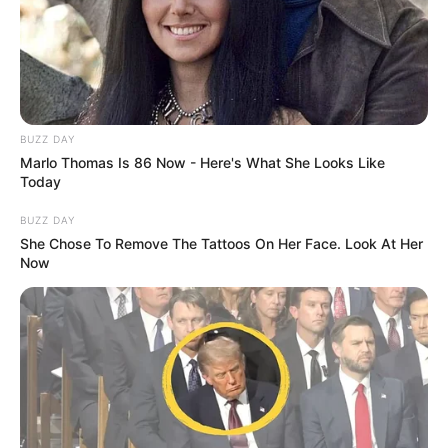
BUZZ DAY
Marlo Thomas Is 86 Now - Here's What She Looks Like
Today
BUZZ DAY
She Chose To Remove The Tattoos On Her Face. Look At Her
Now
„Nem akartam a nyilvánossághoz fordulni amiatt
se, hogy a volt feleségem, igazságügyi
miniszterként nem tartotta be és most sem tartja
be a bíróság által jóváhagyott megállapodásunk
pontjait és amiatt se, hogy a válásunk óta hogyan