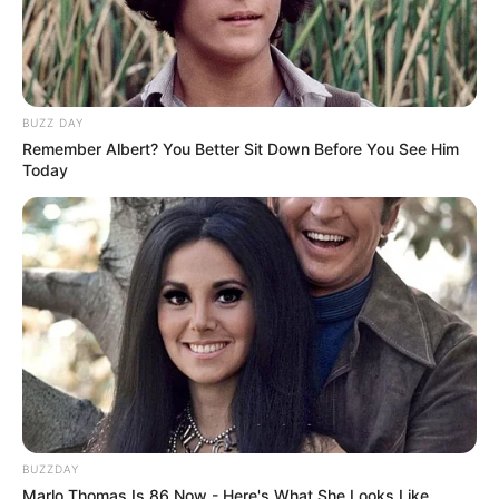
BUZZ DAY
Remember Albert? You Better Sit Down Before You See Him
Today
BUZZDAY
Marlo Thomas Is 86 Now - Here's What She Looks Like