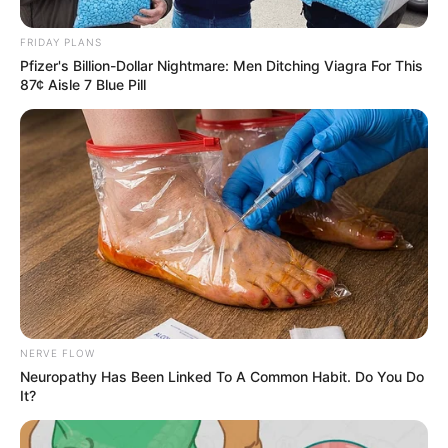
FRIDAY PLANS
Pfizer's Billion-Dollar Nightmare: Men Ditching Viagra For This
87¢ Aisle 7 Blue Pill
NERVE FLOW
Neuropathy Has Been Linked To A Common Habit. Do You Do
It?