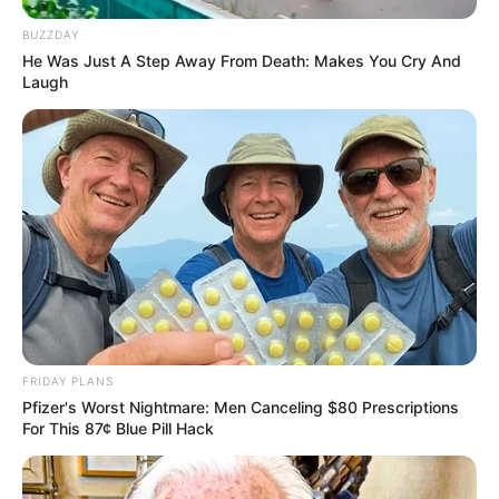
BUZZDAY
He Was Just A Step Away From Death: Makes You Cry And
Laugh
Posted
Friss hírek
in
Nagyon brutális időjárás vár
ránk jövőhéten, ez csúnya lesz! –
👇 Cikk a hozzászólásoknál >>>
by
Szerző
•
January 11, 2026
FRIDAY PLANS
Pfizer's Worst Nightmare: Men Canceling $80 Prescriptions
For This 87¢ Blue Pill Hack