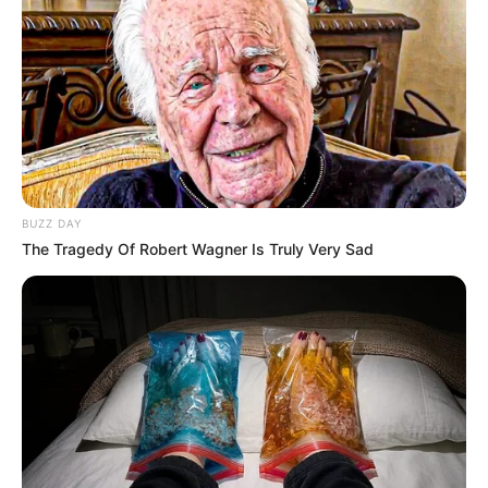
BUZZ DAY
Nagyon brutális időjárás vár ránk jövőhéten, ez
The Tragedy Of Robert Wagner Is Truly Very Sad
csúnya lesz! – 👇 Cikk a hozzászólásoknál >>>
Hideg téli hétvége: felhők,
mínuszok és hófúvás – aztán jön a
melegfront, de nem kímél
Aki most hétvégére tavaszillatot rendelt, az sajnos