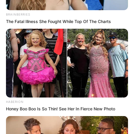
BRAINBERRIES
The Fatal Illness She Fought While Top Of The Charts
HABERION
Honey Boo Boo Is So Thin! See Her In Fierce New Photo