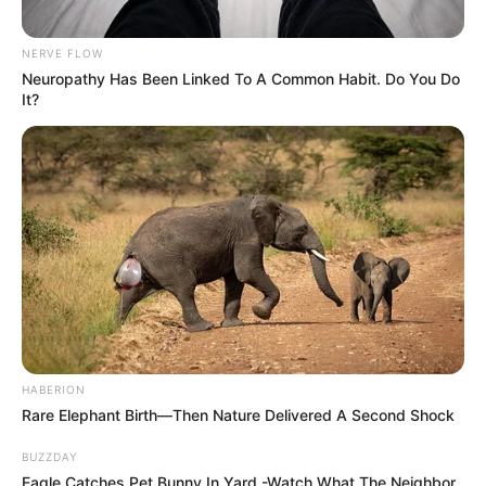
rossz raktárból kattintott: kemény fagy, szél és
helyenként havazás adja a menüt, ráadásul hétfő
NERVE FLOW
estétől újra mozgolódik a hó, kedden pedig egy
Neuropathy Has Been Linked To A Common Habit. Do You Do
melegfront hoz csapadékot – csak épp nem
It?
mindenhol ugyanolyat.
Szombat: szürke, de nyugodt – a hideg
marad a főszereplő
Szombaton napközben alapvetően felhős idő
várható, és csak kisebb körzetekben van esély arra,
hogy kisüssön a nap. Jó hír: számottevő csapadék
nem valószínű. A szél estig gyenge marad, vagyis a
HABERION
hideg “csak” hideg lesz, nem pedig széllel tarkított,
Rare Elephant Birth—Then Nature Delivered A Second Shock
arcot csípő különkiadás. Kora délután nagyjából
-1
BUZZDAY
fok
körül alakul a hőmérséklet.
Eagle Catches Pet Bunny In Yard -Watch What The Neighbor