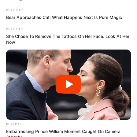
hófúvás is előfordulhat – úton lévőknek
BUZZ DAY
különösen kellemetlen.
Bear Approaches Cat: What Happens Next Is Pure Magic
Hétfő hajnalban
jöhetnek a legdurvább
mínuszok a fagyzugokban.
BUZZ DAY
She Chose To Remove The Tattoos On Her Face. Look At Her
Kedden az ónos/fagyott eső
a
Now
legkockázatosabb: cipőtalp, autó és türelem
egyszerre fogyhat.
BUZZDAY
Embarrassing Prince William Moment Caught On Camera