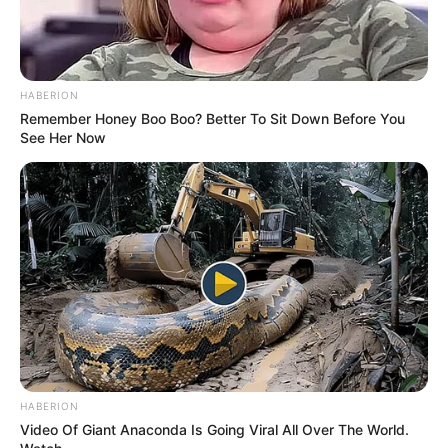
HABERION
Remember Honey Boo Boo? Better To Sit Down Before You
See Her Now
Hétfő: napos délelőtt, majd nyugatról
felhősödés – késő este újra havazhat
Hétfőn legfeljebb az
északkeleti
csücsökben
szállingózhat a hó, az ország nagy
részén viszont
napos délelőtt
várható. Délután
HABERION
azonban
nyugat felől erősen megnövekszik a
Video Of Giant Anaconda Is Going Viral All Over The World.