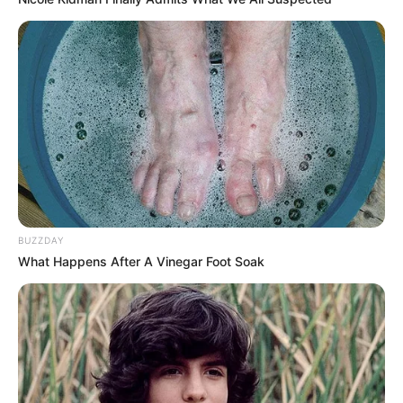
BUZZDAY
What Happens After A Vinegar Foot Soak