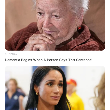
BUZZDAY
Dementia Begins When A Person Says This Sentence!