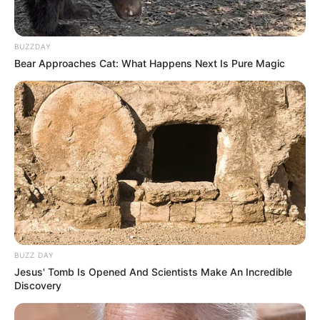
BUZZDAY
Bear Approaches Cat: What Happens Next Is Pure Magic
BUZZ DAY
Jesus' Tomb Is Opened And Scientists Make An Incredible
Discovery