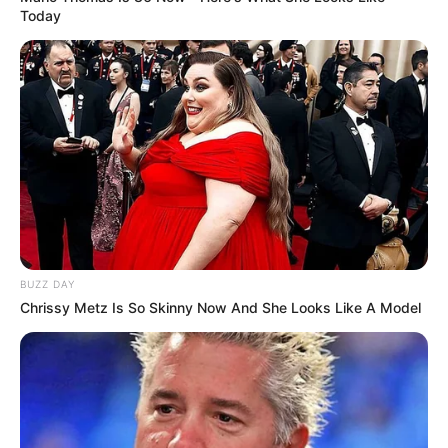
Today
BUZZ DAY
Chrissy Metz Is So Skinny Now And She Looks Like A Model