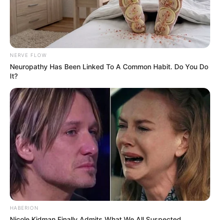
NERVE FLOW
Neuropathy Has Been Linked To A Common Habit. Do You Do
It?
HABERION
Nicole Kidman Finally Admits What We All Suspected