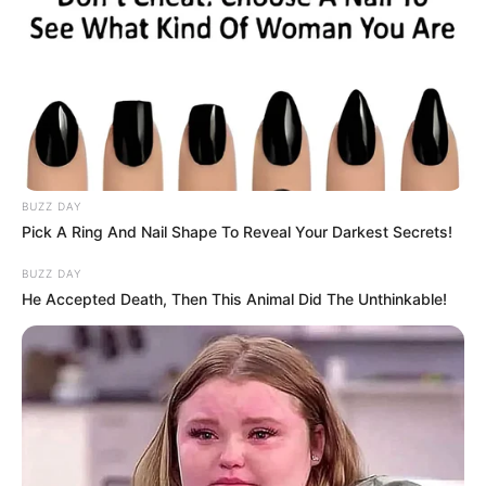
hogy visszaköszön, csak kicsit nagyobb
önbizalommal.Hőmérséklet: kora
reggel
északkeleten -19 és -14
, máshol
-13 és -7
,
napközben
-7 és -1 fok
között.
BUZZ DAY
Pick A Ring And Nail Shape To Reveal Your Darkest Secrets!
BUZZ DAY
He Accepted Death, Then This Animal Did The Unthinkable!