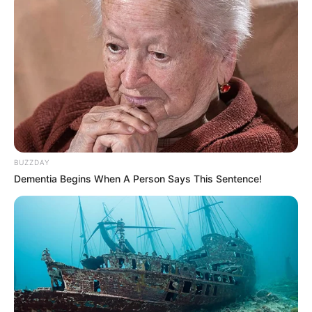
BUZZDAY
Dementia Begins When A Person Says This Sentence!