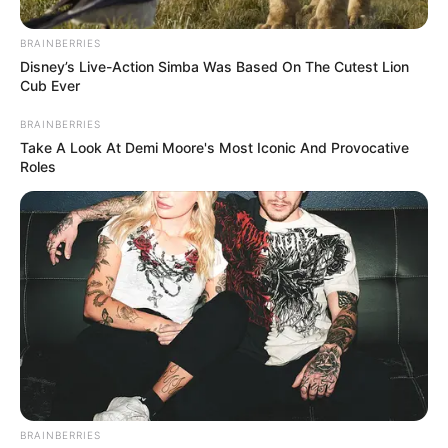
BRAINBERRIES
Disney’s Live-Action Simba Was Based On The Cutest Lion
Cub Ever
BRAINBERRIES
Take A Look At Demi Moore's Most Iconic And Provocative
Roles
2026-ban a Kos számára a Dalai Láma tanítása
szerint nem a vakmerőség, hanem a tudatos
bátorság hozza el az igazi áttörést.Ez az év arra
tanít, hogy nem minden csata attól nyerhető meg,
BRAINBERRIES