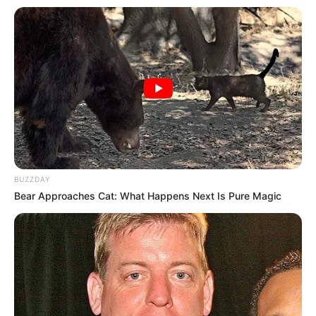
konkrét eseményeket.A spirituális utalások nem
vallási vagy egészségügyi állítások.A szöveg célja
az inspiráció és az önreflexió elősegítése.
Ha akarod,
csinálhatunk belőle Facebook-poszt
sorozatot, képes verziót, vagy még
kattintásvadászabb címet
is 😉🍀
BUZZDAY
Bear Approaches Cat: What Happens Next Is Pure Magic