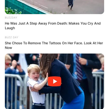
BUZZDAY
He Was Just A Step Away From Death: Makes You Cry And
Laugh
BUZZ DAY
She Chose To Remove The Tattoos On Her Face. Look At Her
Now
♍ SZŰZ – 2026 az elfogadás és a
belső rend éve
A Dalai Láma jóslata szerint 2026 a Szűz számára a
tökéletesség elengedésének éve lesz.Ez az év
rávilágít arra, hogy nem minden hiba javítandó,
van, ami tanít.A belső kritikus hangod felerősödhet,
de most lehetőséged lesz végre