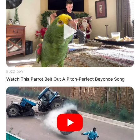
teret adni másoknak is.A munkában egy komoly
felelősség érkezik, amely nem látványos, de annál
jelentősebb.Anyagi téren akkor jön áttörés, amikor
nem a külső elismerés vezérel.Egészséged
szempontjából fontos lesz a pihenés és a belső
feszültségek oldása.Egy váratlan kritika nem
támadás lesz, hanem tanítás.Az év során rájössz,
hogy nem kell mindig erősnek mutatkoznod.A Dalai
BUZZ DAY
Láma szerint az alázat nem csökkenti a fényt,
Watch This Parrot Belt Out A Pitch-Perfect Beyonce Song
hanem tisztábbá teszi.Spirituálisan egy mélyebb,
nyugodtabb önkép formálódik benned.Az év
végére kevesebb zaj, de több valódi elégedettség
vesz körül.2026-ban az Oroszlán fénye
csendesebb, de sokkal erősebb lesz.
Hét év
szerencse vár, ha kedvelés és a „sok szerencsét”
beírása után gördítesz lejjebb! 🍀