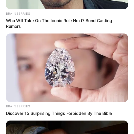
BRAINBERRIES
Who Will Take On The Iconic Role Next? Bond Casting
Rumors
Posted
Friss hírek
in
BRAINBERRIES
2026- Dalai láma különleges
Discover 15 Surprising Things Forbidden By The Bible
jóslata a 12 csillagjegynek !
by
Szerző
•
January 11, 2026