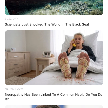
BUZZ DAY
Scientists Just Shocked The World In The Black Sea!
NERVE FLOW
Neuropathy Has Been Linked To A Common Habit. Do You Do
It?