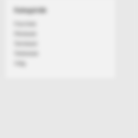
Kategóriák
Friss hírek
Művészek
Természet
Történetek
Világ