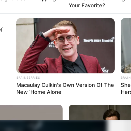
Your Favorite?
Of
BRAINBERRIES
BRAIN
Macaulay Culkin's Own Version Of The
She
New ‘Home Alone’
Hers