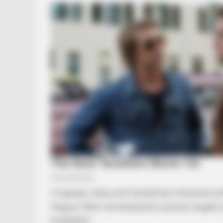
A tegnapi videó,amit Szentkirályi Alexandra t
Magyar Péter természetesen azonnal reagált,m
közéletből.