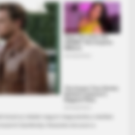
ett közzé az oldalán nagyon megosztotta a nézőket.
iszerint Szentkirályi Alexandra távozzon a