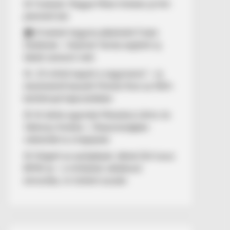
🚨 Fordulat: Magyar Péter hirtelen jó hírt
jelentett be!
🏠 El kellett hagynia albérletét Fodor
Zsókának – Kalamár Tamás segített új
lakást szerezni neki
🚨 „10 milliót kapott a nagymama” – új
részletekről beszélt Molnár Áron az NKA-
botránnyal kapcsolatban
🚢 Itt ölelte egymást Mészáros Lőrinc és
Várkonyi Andrea – Olaszországban
videózták le a hajójukat
🚨 Kiégett az autópályán Jákob Zoli luxus
BMW-je – a milliárdos vállalkozó
elmondta, mi történt ezután