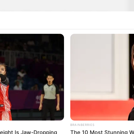
Ukrajna erőltetett uniós csatlakozásának negatív
 címzett bejegyzésében, miután a Tisza Párt elnöke
nek helye a közéletben.
i közzétett egy videót, amelyben összekötözött,
ben riogat vele, hogy
ezésével járna. Távozzak a közéletből mert a magyar
tagsága kapcsán?.
BRAINBERRIES
eight Is Jaw-Dropping
The 10 Most Stunning 