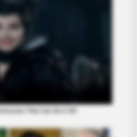
BRAINBERRIES
 True Personality
Is The Movie "Danish Gir
BRAINBERRIES
Top 9 Most Controversial 'Late Show'
Moments