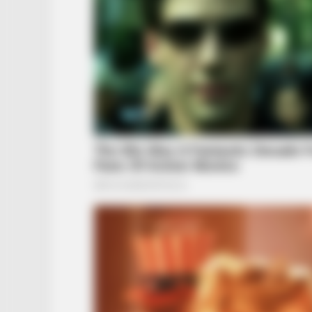
BRAINBERRIES
Meet The 6 Legendary Child Actor
Who Became Real Life Criminals
BRAINBERRIES