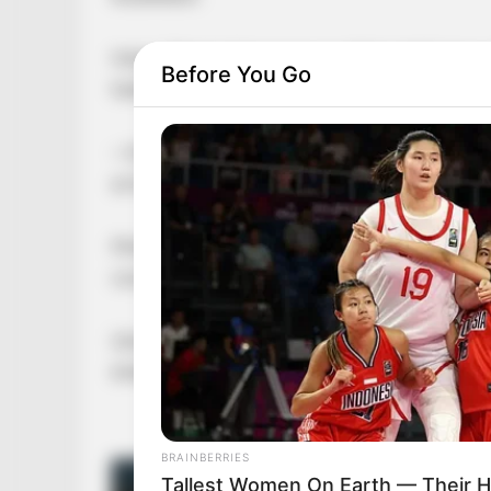
Hahó, Péter! Látom nagyon dühös lettél, hogy 
Before You Go
hatásairól beszéltem!
– írta Szentkirályi Alexandra Magyar Péternek
arról posztolt, hogy a budapesti Fidesz elnöké
Mindez azt követően történt, hogy Szentkirály
csomagtartóba dugott beosztottjával a háttér
Ukrajna uniós csatlakozása rossz emberek érk
érdeket mertem képviselni Ukrajna gyors EU-
BRAINBERRIES
Tallest Women On Earth — Their H