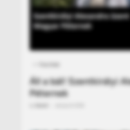
Posted
Friss hírek
in
Áll a bál! Szentkirályi
Péternek
by
Szerző
•
January 8, 2026