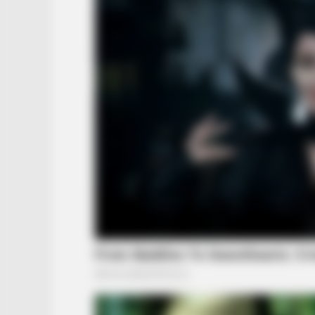
BRAINBERRIES
The Way You Sit Could Expose Your