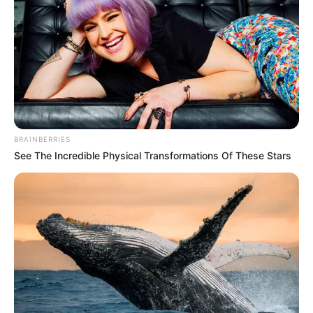
BRAINBERRIES
See The Incredible Physical Transformations Of These Stars
Rendkívüli halálesetként vizsgálva jutott a
rendőrség arra a következtetésre, hogy a 34 éves