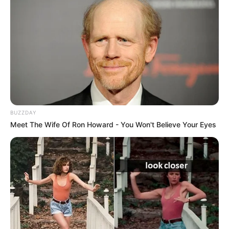
Tehát a jelenleg rendelkezésre álló információk
alapján nem arról van szó, hogy a rendőrség január
5-én „benézte” Dudás Miklós halálát és nem vették
észre az idegenkezűséget, hanem arról, hogy a
sportoló halálát már akkor gyanúsnak találták,
amikor felfedezték, de külsőre semmi nem utalt
idegenkezűségre.
BUZZDAY
Meet The Wife Of Ron Howard - You Won't Believe Your Eyes
Valóban ritka az ilyen, mert az emberölések, de
még a halált okozó testi sértések is elég látványos
nyomokat hagynak maguk után. Az efféle fordulat
inkább azokban az esetekben szokott előfordulni,
amikor a gyilkos nyomokat akar eltüntetni, például
úgy, hogy balesetnek vagy öngyilkosságnak próbál