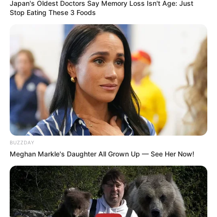
Japan's Oldest Doctors Say Memory Loss Isn't Age: Just
Stop Eating These 3 Foods
BUZZDAY
Meghan Markle's Daughter All Grown Up — See Her Now!