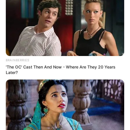
BRAINBERRIES
'The OC' Cast Then And Now - Where Are They 20 Years
Later?