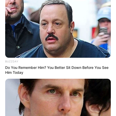
szokták deríteni, az új technológiákkal pedig már
elég jól lehet nyomokat rögzíteni. A bűnügyi
technikusok olyan vegyszereket, porokat
használnak, amelyekkel a látens nyomok is
kimutathatóak, és vannak olyan speciális lámpák,
amelyekhez még vegyszer sem kell. A biológiai
anyagmaradványokból DNS nyomok nyerhetők ki,
de akár a szagminták rögzítése is sok segítséget
adhat.
BUZZDAY
Do You Remember Him? You Better Sit Down Before You See
Him Today