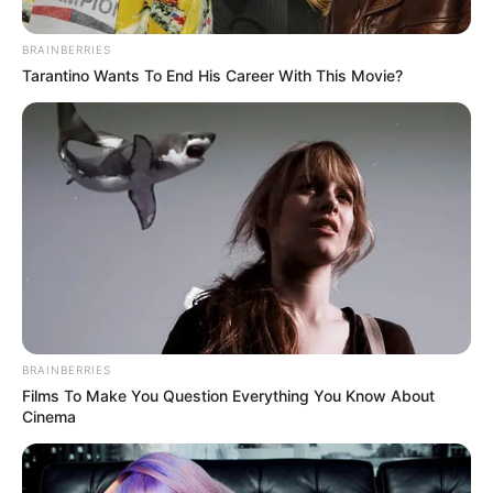
BRAINBERRIES
Tarantino Wants To End His Career With This Movie?
Posted
Friss hírek
in
A Rendőrség megszólalt Dudás
BRAINBERRIES
Miklós halálának körülményeiről
Films To Make You Question Everything You Know About
Cinema
by
Szerző
•
January 8, 2026