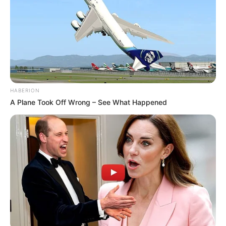
HABERION
A Plane Took Off Wrong – See What Happened