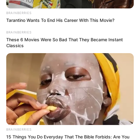
részét megosztjuk közöttünk. Gyerünk, írd alá! — a
nő elégedetlenül a vonalra mutatott az ujjával. – Itt
BRAINBERRIES
van.
Tarantino Wants To End His Career With This Movie?
BRAINBERRIES
These 6 Movies Were So Bad That They Became Instant
Classics
BRAINBERRIES
15 Things You Do Everyday That The Bible Forbids: Are You