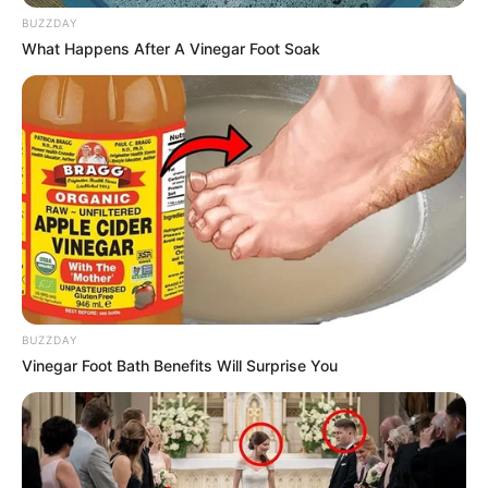
hogy nem fognak itt élni. Igen, Gennagyij már
BUZZDAY
megkérte a kezét, és ő beleegyezett, de…
What Happens After A Vinegar Foot Soak
– Ne aggódj – mondta Irina este a vőlegényének –,
van saját szobám. De…
A nő egy pillanatig gondolkodott, majd hozzátette:
– Majd beszélek anyámmal.
De a beszélgetés anyámmal nem ment jól.
BUZZDAY
Vinegar Foot Bath Benefits Will Surprise You
– Anya – Irina megvárta, amíg Natalja Valerijevna
jókedvű lesz, leült mellé, és sóhajtva azt mondta: –
Férjhez megyek.