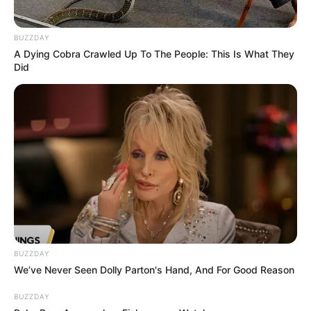
Gennagyij.
BUZZDAY
Egy héttel később Natalja Valerievna
A Dying Cobra Crawled Up To The People: This Is What They
meglátogatta. Megkérdezte, mennyibe kerül a
Did
bérleti díj. És amikor a vő elment, azonnal a
lányához fordult egy kéréssel:
– Téli csizmát kell vennem. Segíts nekem ezt
megcsinálni.
Az utóbbi időben anya rendszeresen kért
apróságokat Irinától: rúzst, kabátot vagy ruhát
vegyen. De mindez pénzbe került, és Irina nagyon
BUZZDAY
rossz anyagi helyzetben volt. Már elkezdett
We’ve Never Seen Dolly Parton's Hand, And For Good Reason
részmunkaidőben dolgozni, de segíteni akart a
BUZZDAY
férjének, és természetesen nem hagyhatta