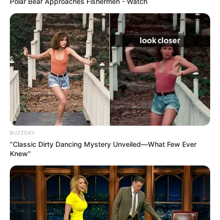
Polar Bear Approaches Fishermen - Watch
figyelmen kívül anyja kéréseit.
– Megpróbálom, anya – felelte Irina, miközben már
fejben számolgatta szerény megtakarításait.
És este, amikor Gennagyij megérkezett, egy
papírlapot tett elé számításokkal.
„Mélyen veszteségesek vagyunk” – mondta.
BUZZDAY
“Classic Dirty Dancing Mystery Unveiled—What Few Ever
Irina abban reménykedett, hogy ebben a hónapban
Knew"
ki tudják fizetni a kölcsönt, amelyet a férje az
esküvőre vett fel. Ehelyett Irina aktiválta a
hitelkártyáját, amit rosszabb időkre tartogatott.
– Ez vacak – értett vele egyet Gennagyij.