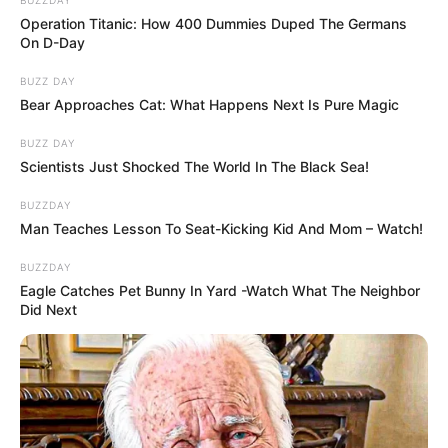
Operation Titanic: How 400 Dummies Duped The Germans
– A nővérednek, Vikának nyugalomra van szüksége.
On D-Day
Tudod, milyen törékeny! És egy idegen férfi
BUZZ DAY
megjelenése a házunkban felborítja a tökéletes
Bear Approaches Cat: What Happens Next Is Pure Magic
egyensúlyt. – Nem – mondta a nő hideg hangon –,
nem fog itt lakni, és ez nem vita tárgya.
BUZZ DAY
Scientists Just Shocked The World In The Black Sea!
Irina nem vitatkozott az anyjával, bár
BUZZDAY
természetesen ragaszkodhatott volna a saját
Man Teaches Lesson To Seat-Kicking Kid And Mom – Watch!
útjához. De milyen család lesz az, amikor az anyós
BUZZDAY
ellenségként tekint a vejére?
Eagle Catches Pet Bunny In Yard -Watch What The Neighbor
Did Next
Azon az estén Irina elmondta Gennagyijnak anyja
döntését.
– Ne aggódj – ölelte át a menyasszonyát –, én már