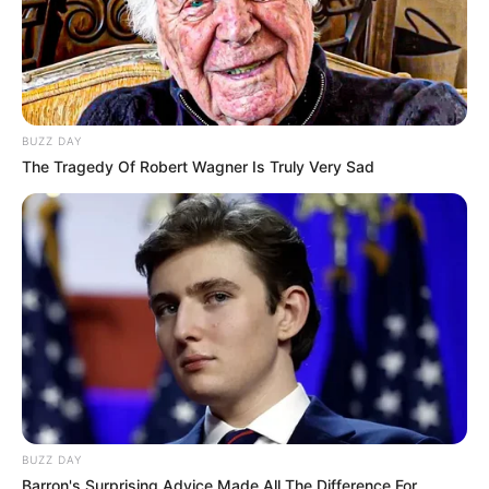
dolgozom, a fizetésem normális. Béreljünk egy
egyszobás lakást, és lakjunk ott.
– Igen – helyeselt neki Irina, miközben a férfihoz
simulva elmosolyodott.
BUZZ DAY
The Tragedy Of Robert Wagner Is Truly Very Sad
Néhány nappal később Natalja Valerijevna
megkérte legkisebb lányát, hogy adjon neki pénzt,
mert az orvosok gyógyszert írtak fel neki. Irina
kölcsönkért pénzt a barátaitól, és odaadta az
anyjának. Ezt jó jelnek tekintve úgy döntött, hogy
újra a szobájáról beszél.
– Nem! — azonnal következett az anya kemény
válasza.
BUZZ DAY
Barron's Surprising Advice Made All The Difference For