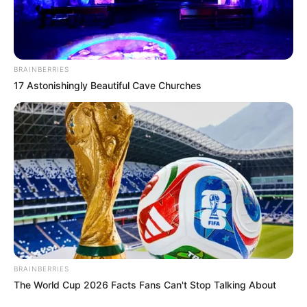
volt Irina számára, hogy egy kétszobás lakást
vásároljon egy jó új környéken: egy nagy udvarral,
egy iskolával és egy parkkal a közelben. Még nem
BRAINBERRIES
volt bútor, de vettek egy nagy matracot, és
17 Astonishingly Beautiful Cave Churches
leterítették a földre. Valószínűleg ez volt az
egyetlen bútor a házukban, de egyelőre elég volt
nekik.
„Nagyszerű, hogy van egy saját sarokunk” –
mondta Irina mosolyogva Gennagyijnak.
Egy héttel később a barátok is beszálltak, és vettek
nekik egy asztalt a konyhába.
BRAINBERRIES
The World Cup 2026 Facts Fans Can't Stop Talking About
– Itt egy ajándék neked – mondta az egyik barát,