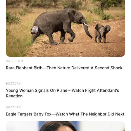
alakítsuk.
— Menedék? – meglepődött Irina. – Ő lesz a
férjem!
– Csak így tovább, csak így tovább – felelte a
nővére gúnnyal a hangjában.
HABERION
Rare Elephant Birth—Then Nature Delivered A Second Shock
“Annyira gonosz vagy!” — gondolta magában Irina,
de úgy döntött, hogy nem veszekszik Vikával.
BUZZDAY
Végül is tényleg ott van neki Gennagyij, és már
Young Woman Signals On Plane – Watch Flight Attendant's
Reaction
eldöntötték, hol fognak élni a jövőben.
BUZZDAY
Eagle Targets Baby Fox—Watch What The Neighbor Did Next
Egy hónappal később egy szerény esküvőre került
sor. És Natalja Valerijevna ismét meglepte