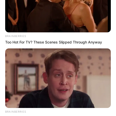
amikor felnőtt, elvitte művészeti iskolába, majd
tornára, esténként leült vele és elmagyarázta a
leckéit. Számára ő egy igazi apa volt, és most, hogy
elment, szomorú volt. Csak egy részesedés maradt
belőle a lakásban. Ezért, miután egy kicsit tovább
BRAINBERRIES
gondolkodott, Irina keményen megszólalt:
Too Hot For TV? These Scenes Slipped Through Anyway
– Nem, nem írom alá! Apu ezt rám hagyta.
Az anya még tíz percet töltött azzal, hogy
rábeszélje a lányát, hogy adja át apja részét a
nővérének, de Irina gyerekes makacssággal állt ki.
– Ezt még megbánod! – mondta Natalja Valerievna,
rájött, hogy Irina nem szándékozik aláírni.
BRAINBERRIES