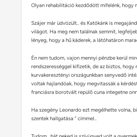
Olyan rehabilitáció kezdődött mifelénk, hogy m
Szájer már üdvözült.. és Katókánk is megaján
világot. Ha meg nem találnak semmit, legfelj
lényeg, hogy a hű káderek, a látóhatáron mara
Én nem tudom, vajon mennyi pénzbe kerül mire
rendszerességgel kifizetik, de az biztos, hogy
kurvakeresztényi országunkban senyvedő intéz
voltak hajlandóak, hogy megvitassák a kérdést.
franciásra borotvált repülő cuna integetne on
Ha szegény Leonardo ezt megélhette volna, bizo
szentek hallgatása ” címmel..
Tudom.. hát neked is szívügyed volt a gyerme