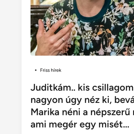
Posted
Friss hírek
in
Juditkám.. kis csillagom.
nagyon úgy néz ki, bevál
Marika néni a népszerű n
ami megér egy misét…