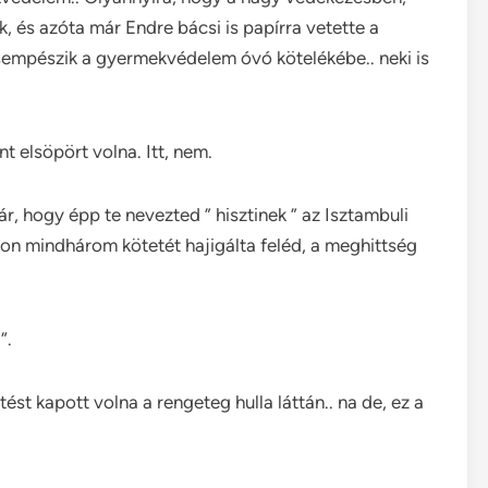
k, és azóta már Endre bácsi is papírra vetette a
sempészik a gyermekvédelem óvó kötelékébe.. neki is
t elsöpört volna. Itt, nem.
r, hogy épp te nevezted ” hisztinek ” az Isztambuli
n mindhárom kötetét hajigálta feléd, a meghittség
“.
st kapott volna a rengeteg hulla láttán.. na de, ez a