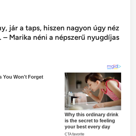
ony, jár a taps, hiszen nagyon úgy néz
 “. – Marika néni a népszerű nyugdíjas