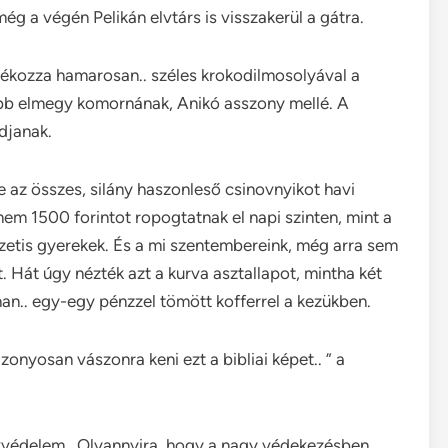
ég a végén Pelikán elvtárs is visszakerül a gátra.
dékozza hamarosan.. széles krokodilmosolyával a
ebb elmegy komornának, Anikó asszony mellé. A
djanak.
 az összes, silány haszonleső csinovnyikot havi
 nem 1500 forintot ropogtatnak el napi szinten, mint a
etis gyerekek. És a mi szentembereink, még arra sem
 Hát úgy nézték azt a kurva asztallapot, mintha két
nan.. egy-egy pénzzel tömött kofferrel a kezükben.
nyosan vászonra keni ezt a bibliai képet.. ” a
kvédelem.. Olyannyira, hogy a nagy védekezésben,