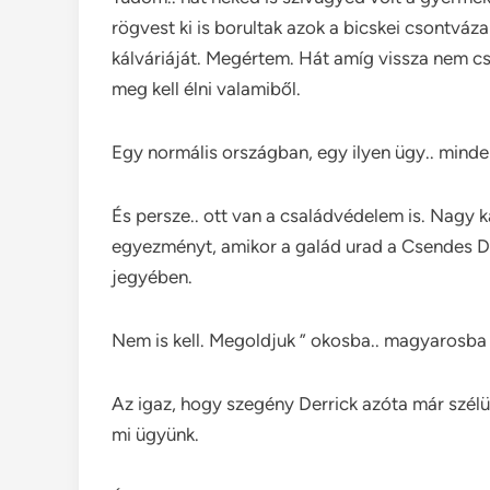
rögvest ki is borultak azok a bicskei csontváza
kálváriáját. Megértem. Hát amíg vissza nem c
meg kell élni valamiből.
Egy normális országban, egy ilyen ügy.. minden
És persze.. ott van a családvédelem is. Nagy ká
egyezményt, amikor a galád urad a Csendes Do
jegyében.
Nem is kell. Megoldjuk ” okosba.. magyarosba 
Az igaz, hogy szegény Derrick azóta már szélüté
mi ügyünk.