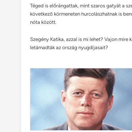
Téged is előrángattak, mint szaros gatyát a sz
következő körmeneten hurcolászhatnak is ben
nóta között.
Szegény Katika, azzal is mi lehet? Vajon mire 
letámadták az ország nyugdíjasait?