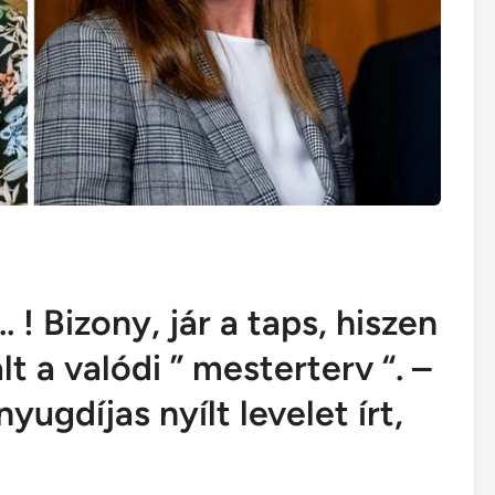
. ! Bizony, jár a taps, hiszen
t a valódi ” mesterterv “. –
yugdíjas nyílt levelet írt,