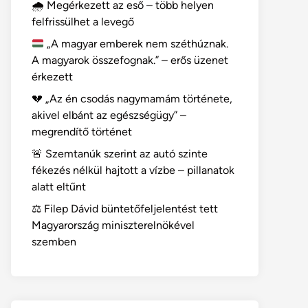
🌧️ Megérkezett az eső – több helyen
felfrissülhet a levegő
„A magyar emberek nem széthúznak.
A magyarok összefognak.” – erős üzenet
érkezett
💔 „Az én csodás nagymamám története,
akivel elbánt az egészségügy” –
megrendítő történet
🚨 Szemtanúk szerint az autó szinte
fékezés nélkül hajtott a vízbe – pillanatok
alatt eltűnt
⚖️ Filep Dávid büntetőfeljelentést tett
Magyarország miniszterelnökével
szemben