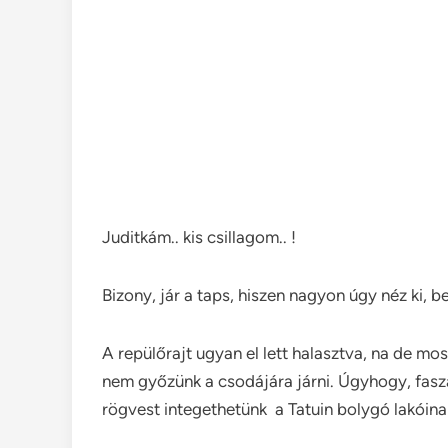
Juditkám.. kis csillagom.. !
Bizony, jár a taps, hiszen nagyon úgy néz ki, be
A repülőrajt ugyan el lett halasztva, na de m
nem győzünk a csodájára járni. Úgyhogy, fasz
rögvest integethetünk a Tatuin bolygó lakóina