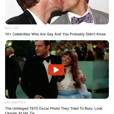
BUZZ DAY
10+ Celebrities Who Are Gay And You Probably Didn't Know
BRAINBERRIES
The Unhinged 1970 Oscar Photo They Tried To Bury: Look
Closely At His Tie