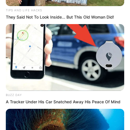
vásárolnak, hogy elkerüljék a felesleges
kiadásokat.
TIPS AND LIFE HACKS
They Said Not To Look Inside... But This Old Woman Did!
BUZZ DAY
A Tracker Under His Car Snatched Away His Peace Of Mind