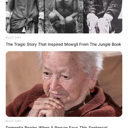
BUZZ DAY
The Tragic Story That Inspired Mowgli From The Jungle Book
BUZZ DAY
Dementia Begins When A Person Says This Sentence!