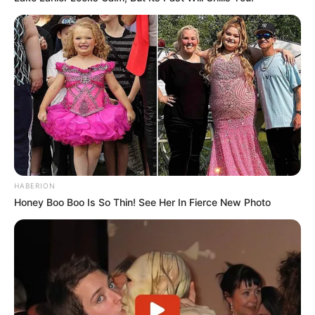
HABERION
Honey Boo Boo Is So Thin! See Her In Fierce New Photo