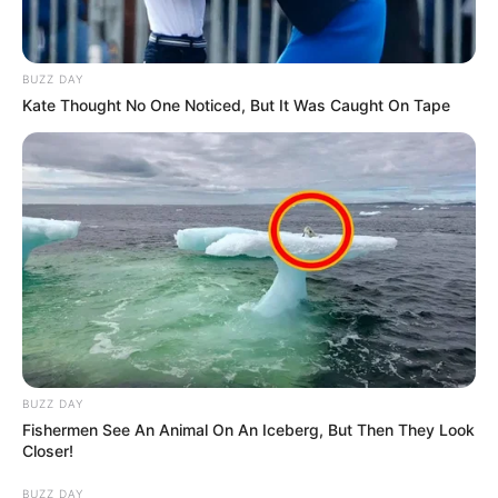
BUZZ DAY
Kate Thought No One Noticed, But It Was Caught On Tape
BUZZ DAY
Fishermen See An Animal On An Iceberg, But Then They Look
Closer!
BUZZ DAY