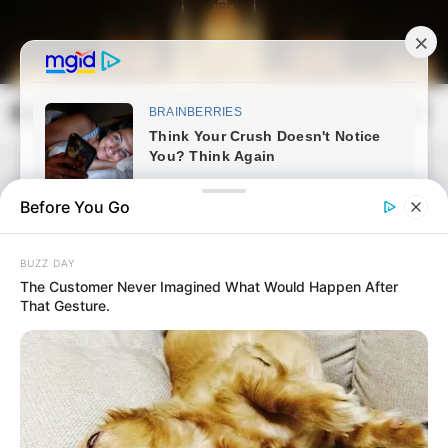
Skip
to
content
Magyarország Kincsei
Mai
Open
Men
Search
Before You Go
BUZZ DAY
The Customer Never Imagined What Would Happen After
That Gesture.