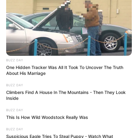
BUZZ DAY
One Hidden Tracker Was All It Took To Uncover The Truth
About His Marriage
BUZZ DAY
Climbers Find A House In The Mountains - Then They Look
Inside
BUZZ DAY
This Is How Wild Woodstock Really Was
BUZZ DAY
Suspicious Eagle Tries To Steal Puppy - Watch What