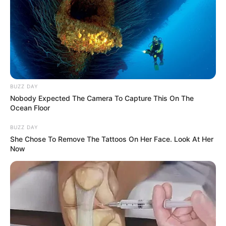
BUZZ DAY
„Nem szórjuk a pénzt, beosztjuk, mikor és mit
Nobody Expected The Camera To Capture This On The
vásárolunk. A hétköznapokban szívesen főzök, így
Ocean Floor
arra is rálátásom van, mennyit költünk az ételekre”
BUZZ DAY
– tette hozzá Nagy Feró, aki szerint az otthoni
She Chose To Remove The Tattoos On Her Face. Look At Her
főzés nemcsak gazdaságos, hanem kellemes
Now
családi program is lehet.
Takarékosság a mindennapokban