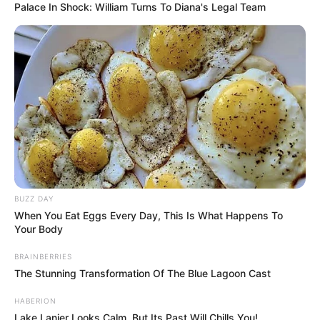
Palace In Shock: William Turns To Diana's Legal Team
BUZZ DAY
When You Eat Eggs Every Day, This Is What Happens To
Your Body
BRAINBERRIES
The Stunning Transformation Of The Blue Lagoon Cast
HABERION
Lake Lanier Looks Calm, But Its Past Will Chills You!