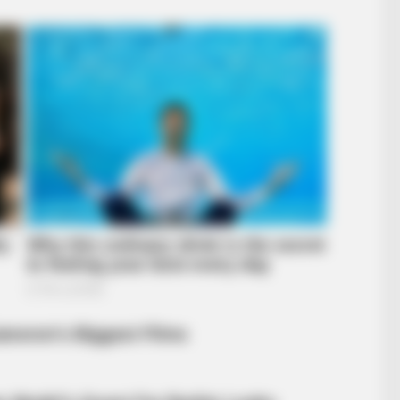
BRAINBERRIES
 World's Most Unique
This Movie Is The Main 
Russia