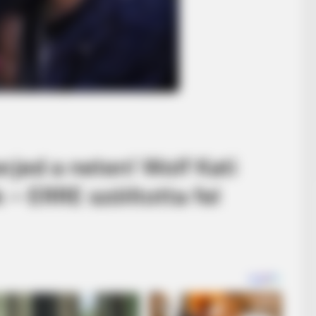
rjed a neten! Wolf Kati
– ERRE szólította fel