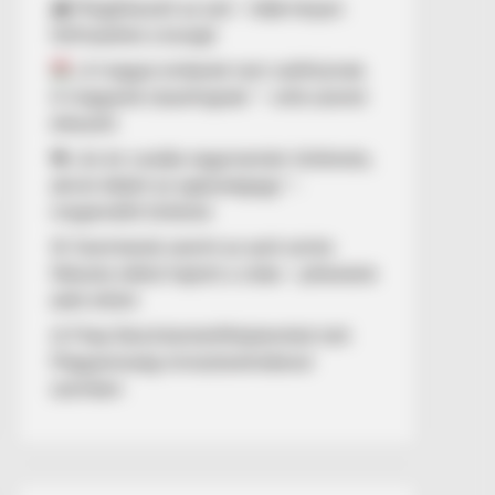
🌧️ Megérkezett az eső – több helyen
felfrissülhet a levegő
„A magyar emberek nem széthúznak.
A magyarok összefognak.” – erős üzenet
érkezett
💔 „Az én csodás nagymamám története,
akivel elbánt az egészségügy” –
megrendítő történet
🚨 Szemtanúk szerint az autó szinte
fékezés nélkül hajtott a vízbe – pillanatok
alatt eltűnt
⚖️ Filep Dávid büntetőfeljelentést tett
Magyarország miniszterelnökével
szemben