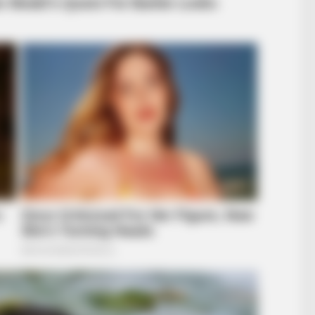
BRAINBERRIES
BRAIN
cts
6 Best 90’s Action Movies From Your
Sci
Childhood
Terr