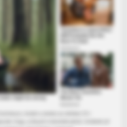
t botrányra, miután a zenész az október 23-i
sán, hogy „a lányok is kerestek pénzt, mindenki jól