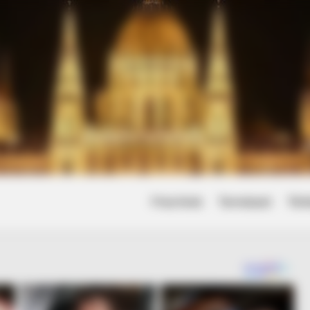
Friss hírek
Természet
Tört