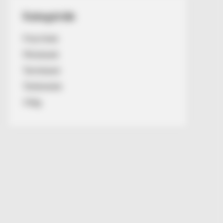
Kategóriák
Friss hírek
Művészek
Természet
Történetek
Világ