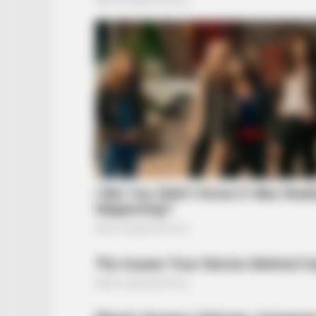
BRAINBERRIES
From Albinos To Polygamists: The
Families