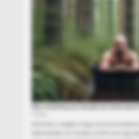
Wolf Kati is reagált a Nagy Feró körül kialakul
békemeneten azt mondta a Szőlő utcai ügy kapc