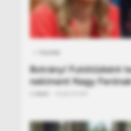
Posted
Friss hírek
in
Botrány! Futótűzként te
nekiment Nagy Ferónak 
by
Szerző
•
October 29, 2025