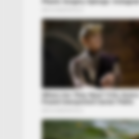
BRAINBERRIES
Hidden Sins: 15 Bible Prohibited A
We All Commit!