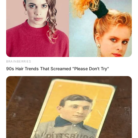
rekord
by
Szerző
•
September 18, 2025
BRAINBERRIES
90s Hair Trends That Screamed "Please Don't Try"