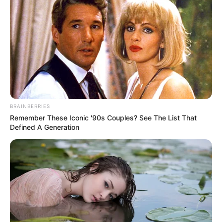
hogy a Telex szerint „az általunk ismert magyar
facebookos univerzum legnépszerűbb posztja lett”,
olyannyira, hogy lepipálta Magyar Péter, Orbán
Viktor és Hosszú Katinka rendkívül népszerű
posztjait is az elmúlt szűk tíz évből.
BRAINBERRIES
Remember These Iconic '90s Couples? See The List That
Defined A Generation