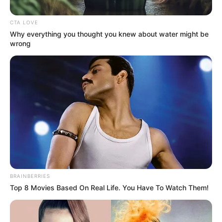
CTA LOVE
Why everything you thought you knew about water might be
wrong
Posted
Friss hírek
in
Ilyen még nem történt ezelőtt
BRAINBERRIES
Top 8 Movies Based On Real Life. You Have To Watch Them!
Magyarországon! Majka letarolta
a Facebookot posztjával…EZ