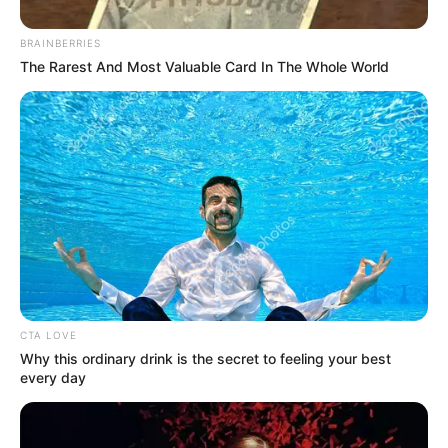
BRAINBERRIES
The Rarest And Most Valuable Card In The Whole World
Majka egyetlen poszttal letarolta az internetet. A
rapper vasárnapi bejegyzése minden korábbit
túlszárnyalt, és az elmúlt évtized legnépszerűbb
CTA LOVE
Why this ordinary drink is the secret to feeling your best
magyar posztjává vált. Az előadó hosszú
every day
reakcióját az elmúlt hét történéseire több mint 173
ezren lájkolták, és összességében több mint 193