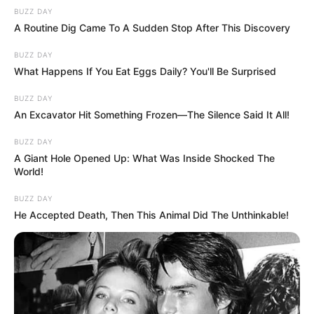
BUZZ DAY
A Routine Dig Came To A Sudden Stop After This Discovery
BUZZ DAY
What Happens If You Eat Eggs Daily? You'll Be Surprised
BUZZ DAY
An Excavator Hit Something Frozen—The Silence Said It All!
BUZZ DAY
A Giant Hole Opened Up: What Was Inside Shocked The
World!
BUZZ DAY
He Accepted Death, Then This Animal Did The Unthinkable!