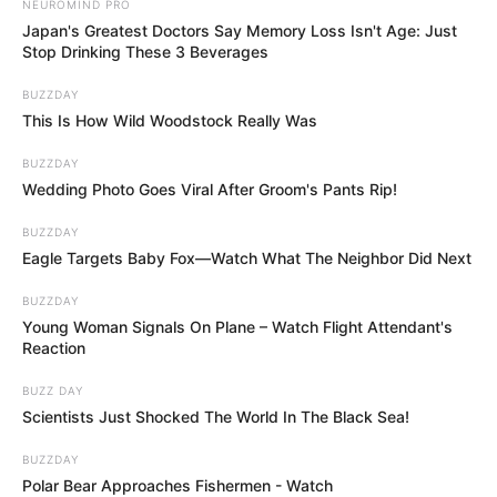
NEUROMIND PRO
Japan's Greatest Doctors Say Memory Loss Isn't Age: Just
Stop Drinking These 3 Beverages
BUZZDAY
This Is How Wild Woodstock Really Was
BUZZDAY
Wedding Photo Goes Viral After Groom's Pants Rip!
BUZZDAY
Eagle Targets Baby Fox—Watch What The Neighbor Did Next
BUZZDAY
Young Woman Signals On Plane – Watch Flight Attendant's
Reaction
BUZZ DAY
Scientists Just Shocked The World In The Black Sea!
BUZZDAY
Polar Bear Approaches Fishermen - Watch