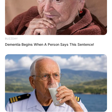
BUZZDAY
Dementia Begins When A Person Says This Sentence!