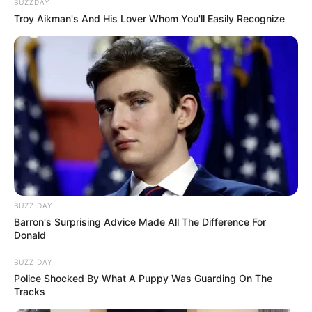
BUZZDAY
Troy Aikman's And His Lover Whom You'll Easily Recognize
BUZZ DAY
Barron's Surprising Advice Made All The Difference For
Donald
BUZZ DAY
Police Shocked By What A Puppy Was Guarding On The
Tracks