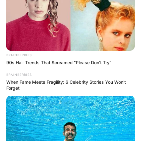
BRAINBERRIES
90s Hair Trends That Screamed "Please Don't Try"
BRAINBERRIES
When Fame Meets Fragility: 6 Celebrity Stories You Won't
Forget
Posted
Friss hírek
in
Elárulta! ÍGY segít a háttérből
volt férjének Varga Judit
by
Szerző
•
September 7, 2025