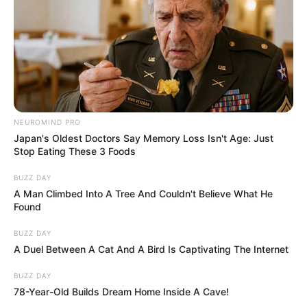
NEUROMIND PRO
Japan's Oldest Doctors Say Memory Loss Isn't Age: Just
Stop Eating These 3 Foods
BUZZ DAY
A Man Climbed Into A Tree And Couldn't Believe What He
Found
BUZZ DAY
A Duel Between A Cat And A Bird Is Captivating The Internet
BUZZ DAY
78-Year-Old Builds Dream Home Inside A Cave!