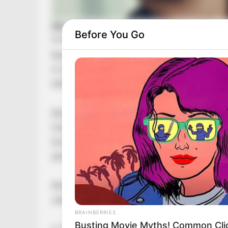
Before You Go
Benedek Mór apja nyomdokain halad
A Szerbia
és Magyarország
közötti U18-
láthatunk a pályán: Benedek Mór, a legendás ví
Benedek Tibor a Vízilabda Magyar Iskolájának
tinédzserként, az 1992-es olimpiai játékok elő
bal karja és gólszerző képessége kiemelkedő 
generációját erősítette.
Benedek Mór nem örökölte édesapja balkezessé
sebessége, lövésválasztéka és játékolvasó ké
BRAINBERRIES
Busting Movie Myths! Common Clic