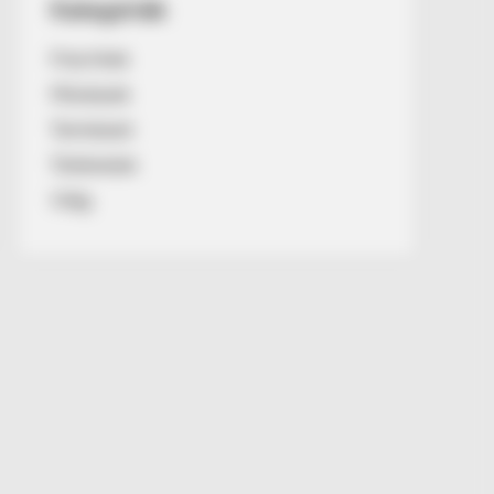
Kategóriák
Friss hírek
Művészek
Természet
Történetek
Világ