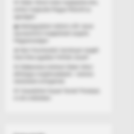
🚨 Orbán Viktort óriási meglepetés érte,
amikor megtudta Magyar Péterről az
igazságot!
🌊 Aláírásgyűjtést indított a DK: dunai
duzzasztómű megépítését sürgetik
Magyarországon
🔥 Nem finomkodott: keményen reagált
Dúró Dóra ügyében Felföldi József!
🚨 Döbbenetes történet Orbán Viktor
állítólagos megtámadásáról – különös
részleteket emlegetnek
🚨 Visszatérhet Sulyok Tamás? Mutatjuk,
mi áll a háttérben