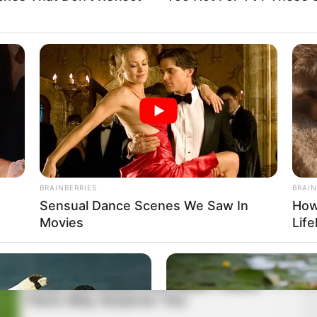
yeli és szurkol fiának és a magyar csapatnak, amikor
lágbajnoki címért.
BRAINBERRIES
BRAIN
Sensual Dance Scenes We Saw In
How
Movies
Life