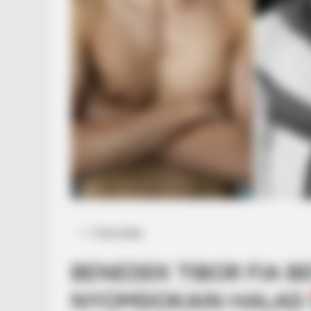
Posted
Friss hírek
in
BENEDEK TIBOR FIA 
NYOMDOKAIN HALAD