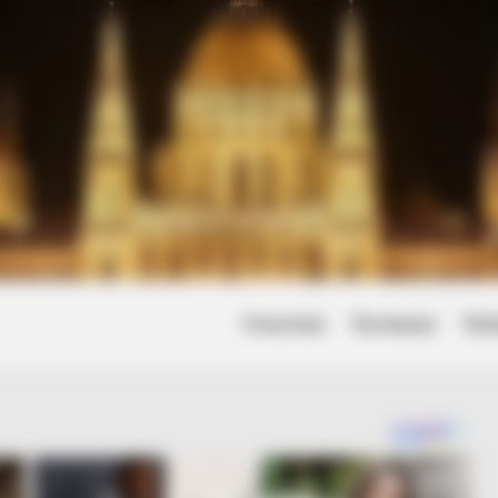
Friss hírek
Természet
Tört