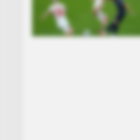
BRAINBERRIES
Unforgettable Awkward Moments 