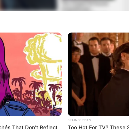
as világbajnoki döntőben ma este egy ismert nevet
zilabdázó, Benedek Tibor fia.
 egyik legtehetségesebb növendéke volt, aki már
tt csatlakozott a válogatotthoz. Gyorsasága, erőteljes
volt, és a rekordokat döntögető magyar vízilabdázók
gét, hiszen a medence másik oldalán játszik, de
pessége alapján méltán hasonlítják apjához.
BRAINBERRIES
hés That Don't Reflect
Too Hot For TV? These 