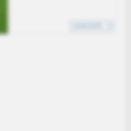
CTA FAVORITE
From The Olympics
Why this ordinary drink i
every day
BRAIN
Hol
Real