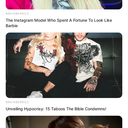
között jelenleg is szakértők dolgoznak, a vizsgálat
akár hónapokig is eltarthat.
BRAINBERRIES
The Instagram Model Who Spent A Fortune To Look Like
Barbie
BRAINBERRIES
Unveiling Hypocrisy: 15 Taboos The Bible Condemns!