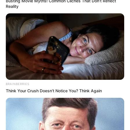
Busting Movie Myths! Common Clichés That Don't Reflect
Reality
BRAINBERRIES
Think Your Crush Doesn't Notice You? Think Again