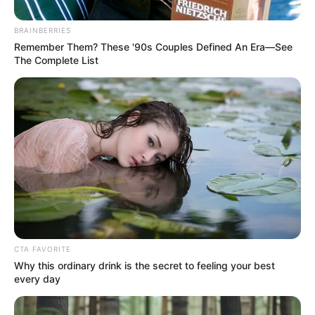
BRAINBERRIES
Remember Them? These '90s Couples Defined An Era—See
The Complete List
CTA FAVORITE
Why this ordinary drink is the secret to feeling your best
Az ég is elsírta magát” – tapasztalt Wizz Air-
every day
kapitány és fiatal tanítványa vesztette életét az
aradi repülőgép-balesetben ✈️🖤