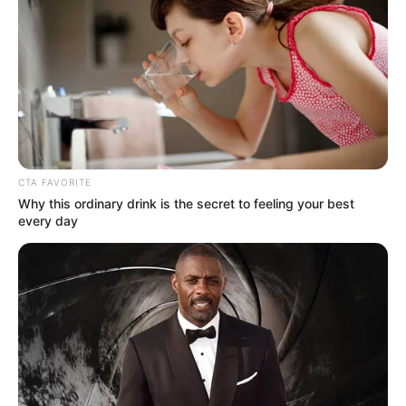
CTA FAVORITE
Why this ordinary drink is the secret to feeling your best
every day
Az aradi repülőtér közössége gyertyákkal,
virágokkal és könnyekkel búcsúzik a két áldozattól
– attól a férfitól, aki már elérte élete álmát, és attól
a fiatalembertől, aki még csak most indult volna el
a felhők közé vezető úton.