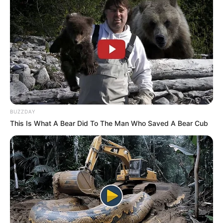
BUZZDAY
This Is What A Bear Did To The Man Who Saved A Bear Cub