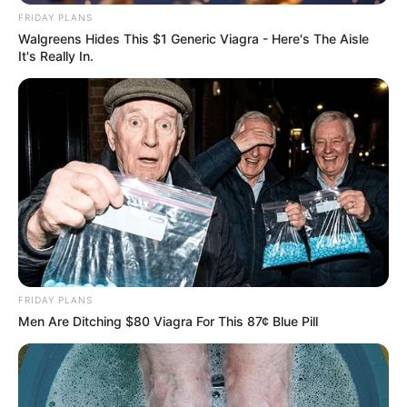
FRIDAY PLANS
Walgreens Hides This $1 Generic Viagra - Here's The Aisle
It's Really In.
FRIDAY PLANS
Men Are Ditching $80 Viagra For This 87¢ Blue Pill