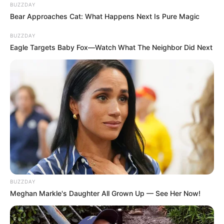
BUZZDAY
Bear Approaches Cat: What Happens Next Is Pure Magic
BUZZDAY
Eagle Targets Baby Fox—Watch What The Neighbor Did Next
BUZZDAY
Meghan Markle's Daughter All Grown Up — See Her Now!