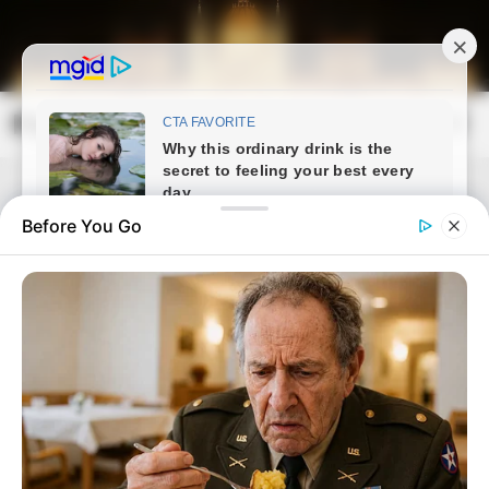
Skip
to
content
Magyarország Kincsei
Mai
Open
Men
Search
Before You Go