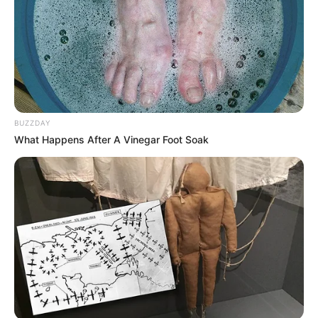
BUZZDAY
What Happens After A Vinegar Foot Soak