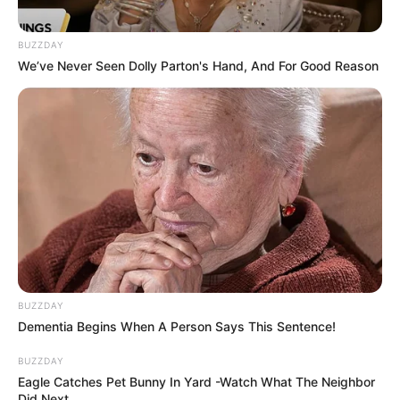
BUZZDAY
We’ve Never Seen Dolly Parton's Hand, And For Good Reason
BUZZDAY
Dementia Begins When A Person Says This Sentence!
BUZZDAY
Eagle Catches Pet Bunny In Yard -Watch What The Neighbor
Did Next