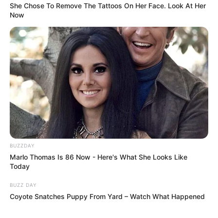
She Chose To Remove The Tattoos On Her Face. Look At Her
by
Szerző
•
July 16, 2025
Now
BUZZDAY
Marlo Thomas Is 86 Now - Here's What She Looks Like
Today
BUZZ DAY
Coyote Snatches Puppy From Yard – Watch What Happened