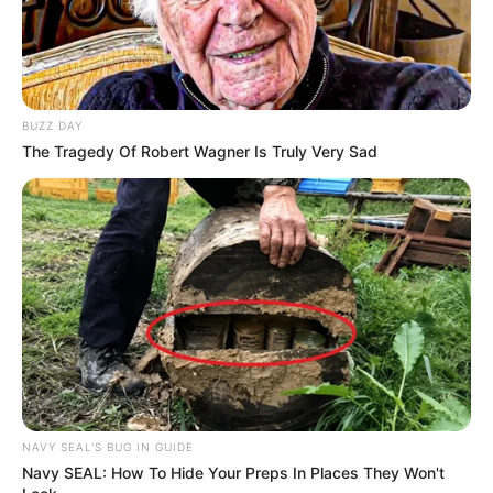
Miniszterelnök úr,
Mindketten tudjuk, hogy az ön ideje lejárt. Ez már a
BUZZ DAY
végjáték. Rázza meg magát, adja vissza a
The Tragedy Of Robert Wagner Is Truly Very Sad
felhatalmazást a népnek és engedje meg, hogy a
magyar emberekkel közösen fejlődő pályára
állíthassuk a hazánkat a teljes összeomlás előtt.
Még kér a nép, miniszterelnök úr.
NAVY SEAL'S BUG IN GUIDE
Navy SEAL: How To Hide Your Preps In Places They Won't