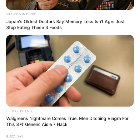
NEUROMIND PRO
Japan's Oldest Doctors Say Memory Loss Isn't Age: Just
Stop Eating These 3 Foods
Posted
Friss hírek
in
Magyar Péter olyat írt ki Péntek
délután, hogy egyetlen óra alatt
FRIDAY PLANS
Walgreens Nightmare Comes True: Men Ditching Viagra For
25 ezren kedvelték be az írását..
This 87¢ Generic Aisle 7 Hack
Ezt Orbán nem teszi zsebre!
BUZZ DAY