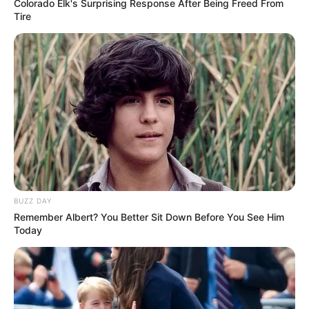
Colorado Elk's Surprising Response After Being Freed From
Tire
BUZZ DAY
Remember Albert? You Better Sit Down Before You See Him
Today