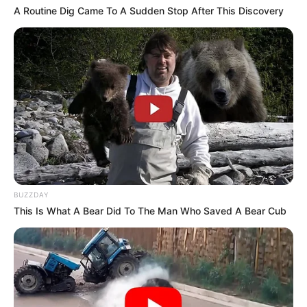
a legjobb francia pezsgővel karácsonykor.
A Routine Dig Came To A Sudden Stop After This Discovery
BUZZDAY
This Is What A Bear Did To The Man Who Saved A Bear Cub