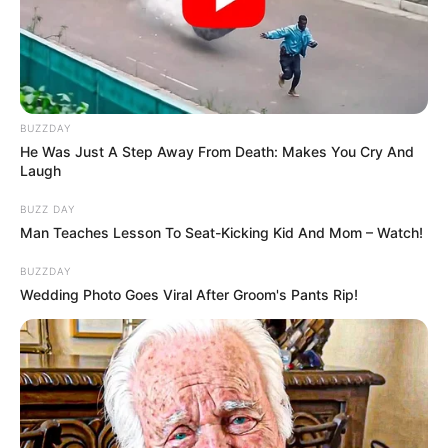
BUZZDAY
He Was Just A Step Away From Death: Makes You Cry And
Laugh
BUZZ DAY
Miniszterelenök úr,
Man Teaches Lesson To Seat-Kicking Kid And Mom – Watch!
BUZZDAY
Ön és a családja visszaélt a magyar emberek
Wedding Photo Goes Viral After Groom's Pants Rip!
bizalmával. Önök nem a hazájukért, nem az
egészségügy fejlesztéséért vagy az oktatás
rendbetételéért és nem is a magyar vidék
megmentéséért dolgoztak, hanem a saját családjuk
gyarapodásáért.