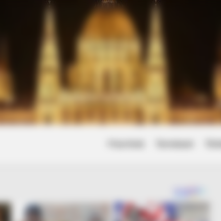
Friss hírek
Természet
Tört