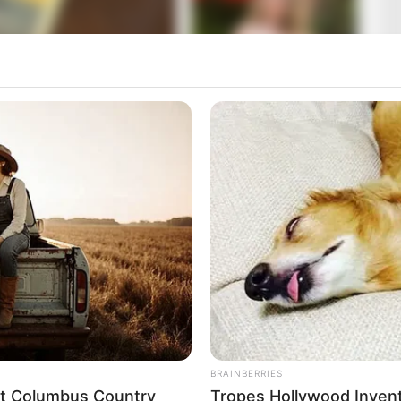
éves apuka és két kislánya motorozni indult, de az út
ött, kipróbálja azt gyermekeivel együtt.
es lánya az apa mögött ült, megfelelő motoros
r tankján kapott helyet, és csupán egy biciklis sisak
lyen járművön.
BRAINBERRIES
örtént, amikor egy személyautó sofőrje meg akart
eet Columbus Country
Tropes Hollywood Inven