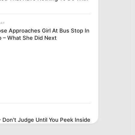
DAY
se Approaches Girl At Bus Stop In
o – What She Did Next
 Don't Judge Until You Peek Inside