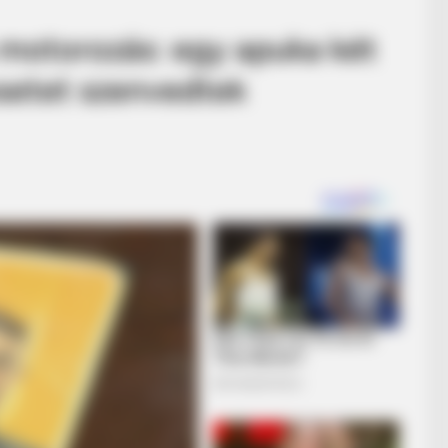
a motorozás: egy apuka két
esetet szenvedtek