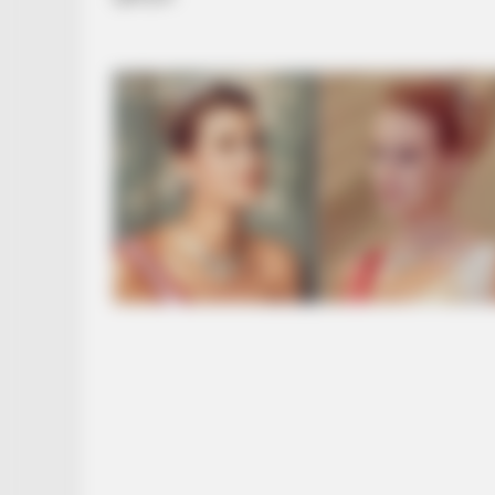
GLYCOGEN SUPPORT
Columbus Adults Are Quietly Fixi
With This Compound (Try Tonight!
BUZZ DAY
Eagle Catches Pet Bunny In Yard -
Watch What The Neighbor Did Nex