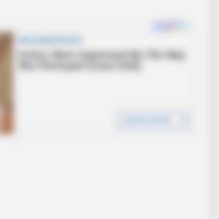
ng Blood Sugar Crashes
)
RADA
Sud
t
Tra