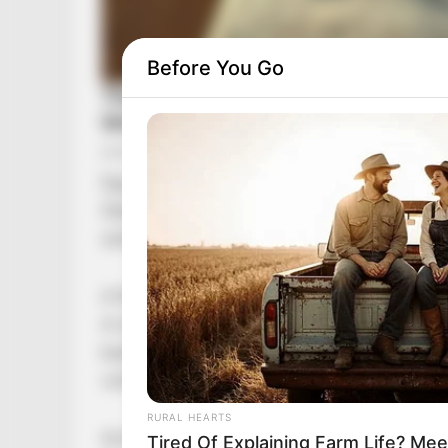
Before You Go
Egy apuka felült a motorra két kislányával
Súlyos baleset rázta meg Sándorfalvát: egy 47 
szörnyű tragédiába torkollott.
A férfi nemrég vásárolta a motort, és úgy dönt
A motoron hárman utaztak: a nagyobbik, 12 év
bukósisakban. A hatéves kislány azonban a moto
volt rajta, ami nem nyújt elegendő védelmet i
RURAL HEARTS
Az RTL információi szerint a tragédia akkor t
Tired Of Explaining Farm Life? M