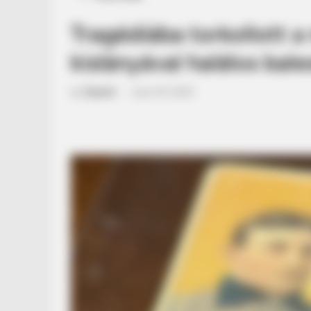
in
Tragédiába torkollott 
kislányával halálos bal
by
Szerző
•
June 30, 2025