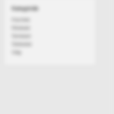
Kategóriák
Friss hírek
Művészek
Természet
Történetek
Világ