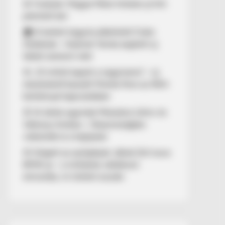
🚨 Fordulat: Magyar Péter hirtelen jó hírt
jelentett be!
🏠 El kellett hagynia albérletét Fodor
Zsókának – Kalamár Tamás segített új
lakást szerezni neki
🚨 „10 milliót kapott a nagymama” – új
részletekről beszélt Molnár Áron az NKA-
botránnyal kapcsolatban
🚢 Itt ölelte egymást Mészáros Lőrinc és
Várkonyi Andrea – Olaszországban
videózták le a hajójukat
🚨 Kiégett az autópályán Jákob Zoli luxus
BMW-je – a milliárdos vállalkozó
elmondta, mi történt ezután