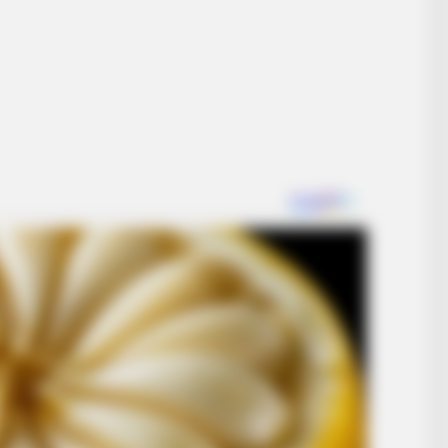
HABERION
Rare Elephant Birth—Then Nature
Delivered A Second Shock