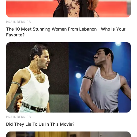
napközben árnyékban tartózkodni, sok
folyadékot inni, és különösen figyelni a
gyerekekre, idősekre és háziállatokra is.
BRAINBERRIES
The 10 Most Stunning Women From Lebanon - Who Is Your
Favorite?
BRAINBERRIES
Did They Lie To Us In This Movie?