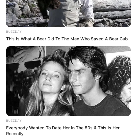
BUZZDAY
This Is What A Bear Did To The Man Who Saved A Bear Cub
BUZZDAY
Everybody Wanted To Date Her In The 80s & This Is Her
Recently