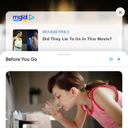
Skip
to
content
Magyarország Kincsei
Mai
Open
Men
Search
Before You Go