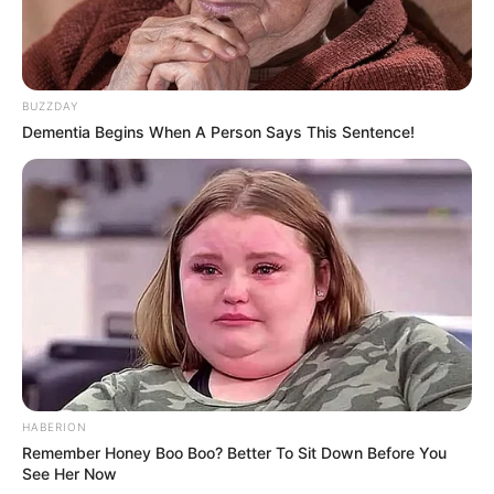
BUZZDAY
Dementia Begins When A Person Says This Sentence!
HABERION
Remember Honey Boo Boo? Better To Sit Down Before You
See Her Now