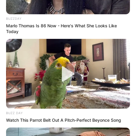
BUZZDAY
Marlo Thomas Is 86 Now - Here's What She Looks Like
Today
BUZZ DAY
Watch This Parrot Belt Out A Pitch-Perfect Beyonce Song