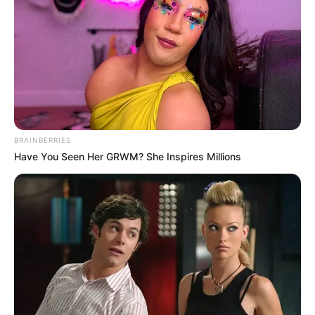
BRAINBERRIES
Have You Seen Her GRWM? She Inspires Millions