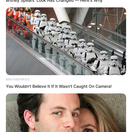
Britney Spears' Look Has Changed — Here's Why
BRAINBERRIES
You Wouldn't Believe It If It Wasn't Caught On Camera!