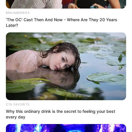
BRAINBERRIES
'The OC' Cast Then And Now - Where Are They 20 Years
Later?
Magyar Pétert durván megverték! Döbbenetes
információk láttak napvilágot, nem akárkitől! Ki mit
gondol? Kinek lehet igaza? Nem szerettem volna
megnézni, mert lelkileg borzasztó nehéz megélni,
amikor az ember volt szerelmét, gyermekei anyját
aljas politikai lejáratásra használja fel a
CTA FAVORITE
propaganda. Végül mégis megtettem és hol
Why this ordinary drink is the secret to feeling your best
every day
könnyeztem, hol összeszorult a szívem – kezdte a
bejegyzését Magyar Péter.