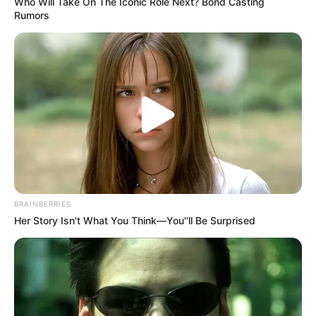
Who Will Take On The Iconic Role Next? Bond Casting
Rumors
BRAINBERRIES
Her Story Isn't What You Think—You''ll Be Surprised