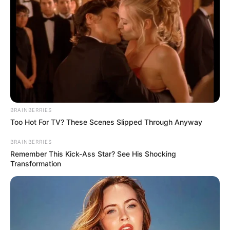
üzletember azt is elmondta, hogy sosem akarta
kiteregetni a szennyest és a házassági vitákat sem,
mert nem így nevelték, valamint ő próbált hálával
emlékezni a 18 évükre a volt feleségével.
BRAINBERRIES
Too Hot For TV? These Scenes Slipped Through Anyway
BRAINBERRIES
Remember This Kick-Ass Star? See His Shocking
Transformation