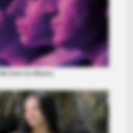
BUZZ DAY
 Girlfriend
The Equine Woman You'