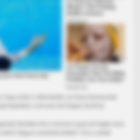
 hogy szülei is nekiindultak, az Ázsia Expressznek.
ajd teljesíteni, mint anno ők Gáspár Zsoltival.
djainak! Remélem ők is minimum olyan jól fogják venni
sikert! Nagyon szeretünk titeket!”-írta a családi