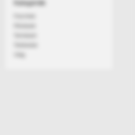
Kategóriák
Friss hírek
Művészek
Természet
Történetek
Világ