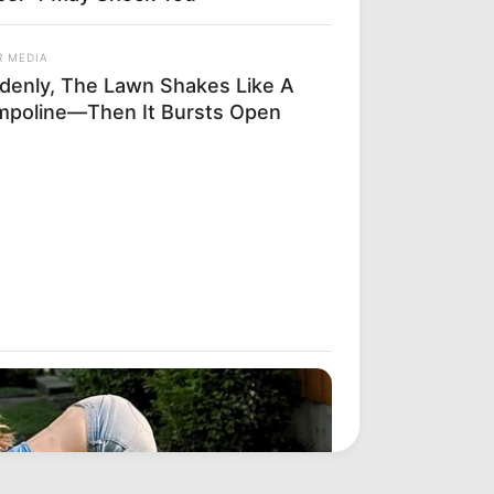
R MEDIA
denly, The Lawn Shakes Like A
mpoline—Then It Bursts Open