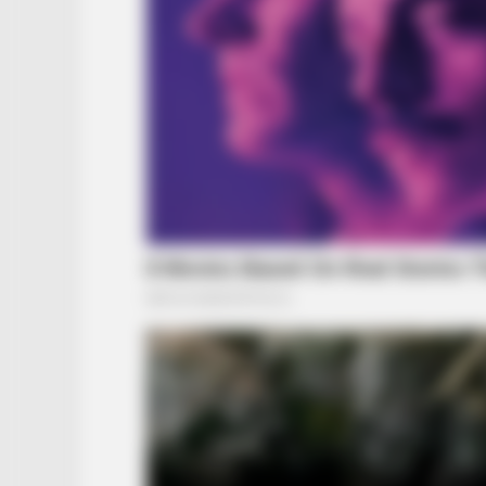
BUZZ DAY
Look Closer When You See Barron's