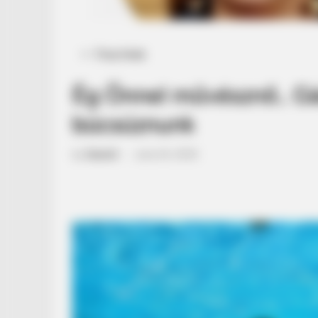
Posted
Friss hírek
in
Ég Önnel művésznő.. Gá
búcsúznunk
by
Szerző
•
June 24, 2025