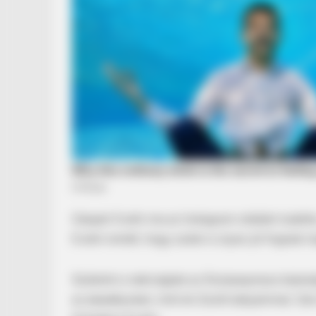
Gáspár Evelin ma az Instagram oldalán tudatta,
Evelin reméli, hogy szülei is olyan jól fognak m
Szüleink is nekivágtak az Ázsiaexpressz kalan
az akadályokat, mint én Zsolti bátyámmal. Sok 