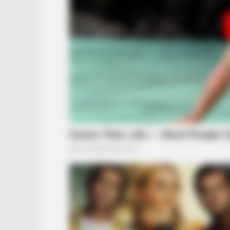
HABERION
Video Of Giant Anaconda Is Going
Viral All Over The World. Watch
RADAR MEDIA
This Funny Kitten Video Will Make