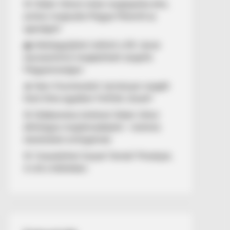
🚨 Orbán Viktort óriási meglepetés érte,
amikor megtudta Magyar Péterről az
igazságot!
🌊 Aláírásgyűjtést indított a DK: dunai
duzzasztómű megépítését sürgetik
Magyarországon
🔥 Nem finomkodott: keményen reagált
Dúró Dóra ügyében Felföldi József!
🚨 Döbbenetes történet Orbán Viktor
állítólagos megtámadásáról – különös
részleteket emlegetnek
🚨 Visszatérhet Sulyok Tamás? Mutatjuk,
mi áll a háttérben