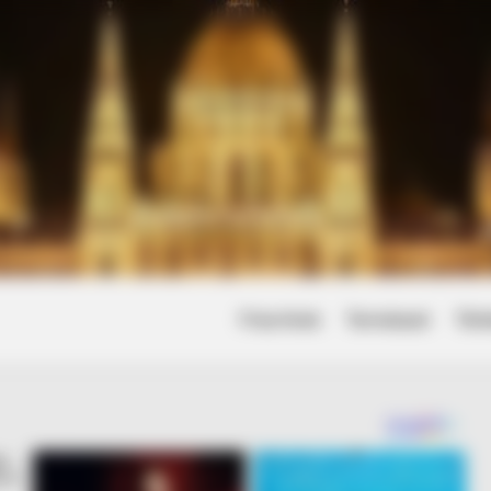
Friss hírek
Természet
Tört