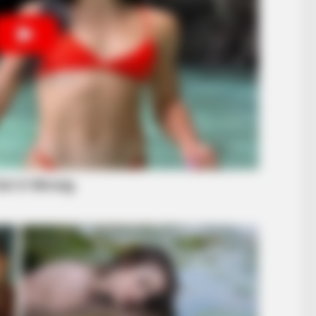
STOPWATT
THE B
End Sky-High Electric Bills With This
She
100-Year-Old Fix
Wit
BUZZDAY
 You Laugh Instantly
Embarrassing Prince Wi