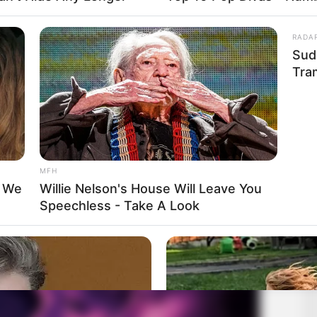
RADA
Sud
Tra
MFH
t We
Willie Nelson's House Will Leave You
Speechless - Take A Look