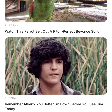
BUZZ DAY
Watch This Parrot Belt Out A Pitch-Perfect Beyonce Song
BUZZDAY
Remember Albert? You Better Sit Down Before You See Him
Today