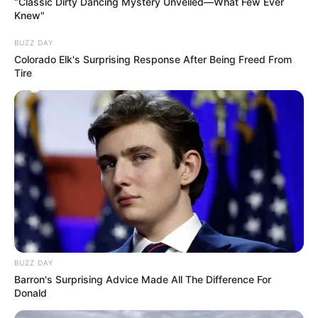
“Classic Dirty Dancing Mystery Unveiled—What Few Ever
Knew"
BUZZ DAY
Colorado Elk's Surprising Response After Being Freed From
Tire
BUZZ DAY
Barron's Surprising Advice Made All The Difference For
Donald