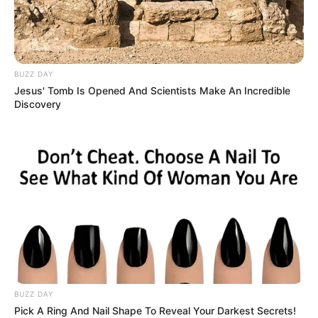
dunaszerdahelyi maffia tömeggyilkosságával.
Magyar Péter a LOCK-ban is ragaszkodott az
egyébként zárt körű „legénybúcsúk”
BUZZ DAY
lebonyolítására szolgáló VIP-szobához.
Jesus' Tomb Is Opened And Scientists Make An Incredible
Discovery
BUZZ DAY
Pick A Ring And Nail Shape To Reveal Your Darkest Secrets!