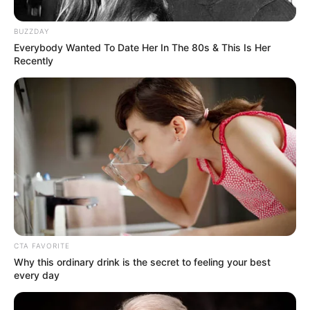
BUZZDAY
Everybody Wanted To Date Her In The 80s & This Is Her
Recently
Posted
Friss hírek
in
Magyar Péter ismét
VIP‑páholyban bulizott
CTA FAVORITE
Why this ordinary drink is the secret to feeling your best
every day
by
Szerző
•
June 8, 2025