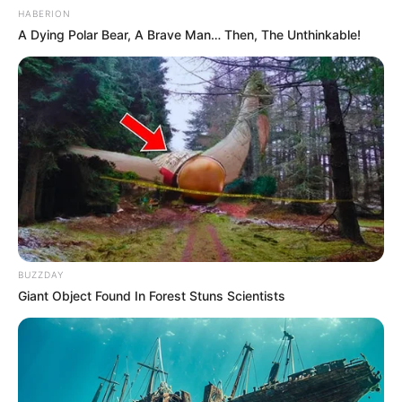
HABERION
A Dying Polar Bear, A Brave Man… Then, The Unthinkable!
BUZZDAY
Giant Object Found In Forest Stuns Scientists