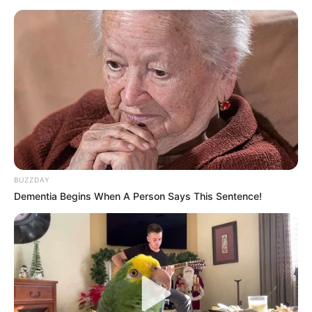
BUZZDAY
Dementia Begins When A Person Says This Sentence!