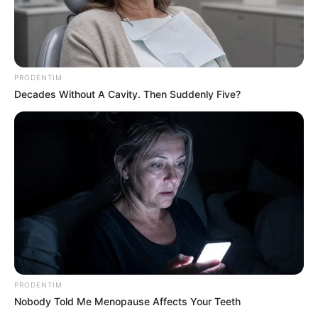
PRODENTIM
Decades Without A Cavity. Then Suddenly Five?
PRODENTIM
Nobody Told Me Menopause Affects Your Teeth