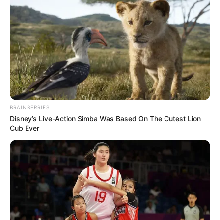
Posted
Friss hírek
in
Vasvári Vivien és férje halálos
fenyegetéseket kap Molnár Áron
paródiája után
BRAINBERRIES
by
Szerző
•
June 8, 2025
Disney’s Live-Action Simba Was Based On The Cutest Lion
Cub Ever