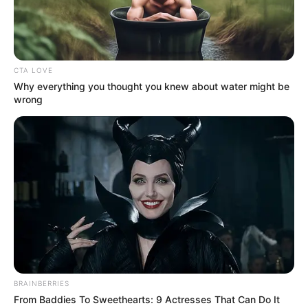
CTA LOVE
Why everything you thought you knew about water might be
wrong
Vasvári Vivien és férje halálos fenyegetéseket kap
Molnár Áron paródiája után
Hirdetés
BRAINBERRIES
From Baddies To Sweethearts: 9 Actresses That Can Do It