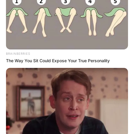
életét is fenyegetik.
A történet azzal kezdődött, hogy Vivien egy
videóban beszélt Ukrajna uniós csatlakozásáról,
hozzátéve, hogy „egyáltalán nem ért a politikához”.
Molnár Áron ebből paródiát készített, amit Bodnár
BRAINBERRIES
Zsigmond sérelmezett, és jogi lépéseket helyezett
The Way You Sit Could Expose Your True Personality
kilátásba, mert szerinte a feleségét nőiességében
és anyaságában is megsértették.