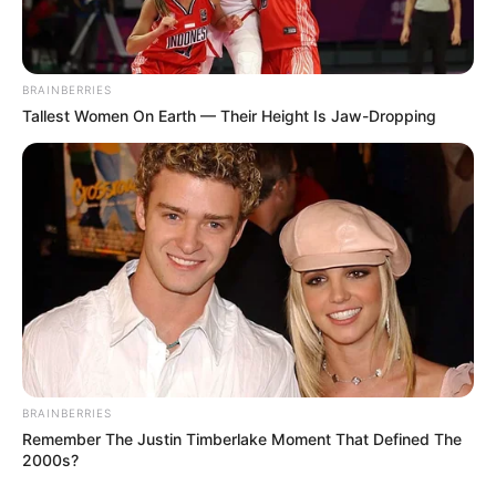
BRAINBERRIES
Tallest Women On Earth — Their Height Is Jaw-Dropping
BRAINBERRIES
Remember The Justin Timberlake Moment That Defined The
2000s?