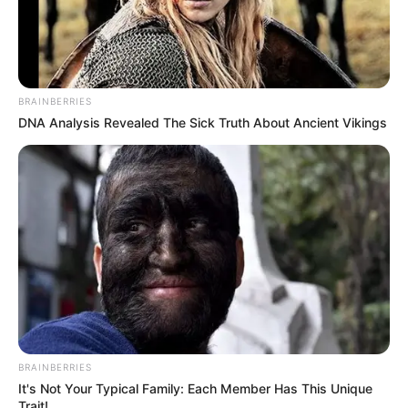
A post shared by Zsigmond Bodnar (@bodnar_zsigmond)
BRAINBERRIES
DNA Analysis Revealed The Sick Truth About Ancient Vikings
BRAINBERRIES
It's Not Your Typical Family: Each Member Has This Unique
Trait!