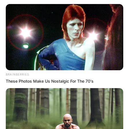
nyitott szájjal szaladtatok bele ebbe a bizonyos
erdőbe. Ez így helyes. Bocsánat. A konklúzió a
kimondott szavainkért nemtől, családi háttértől
függetlenül felelősséget kell vállalnunk”– szögezte
le Molnár Áron a Facebookra feltöltött videójában.
A színész hozzátette, hogy sokféleképpen
kérhetünk bocsánatot, a lényeg, hogy szívből
jöjjön. „Nekem ez nem is tud máshonnan jönni” –
fogalmazta meg.
BRAINBERRIES
These Photos Make Us Nostalgic For The 70's