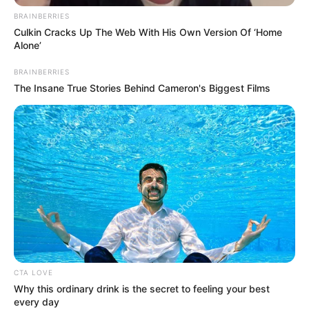
BRAINBERRIES
Culkin Cracks Up The Web With His Own Version Of ‘Home
Alone’
BRAINBERRIES
The Insane True Stories Behind Cameron's Biggest Films
Molnár Áron végül bocsánatot kért, de mint
kiderült, nem úgy, ahogyan a pár remélte:
„Bocsánatot kérek, mert azt mondtam, hogy nyitott
szájjal sétáltok bele a f*szerdőbe. Ez egy népi
mondás, helytelenül használtam.
CTA LOVE
Why this ordinary drink is the secret to feeling your best
A helyes használat nyitott szájjal futottatok vagy
every day