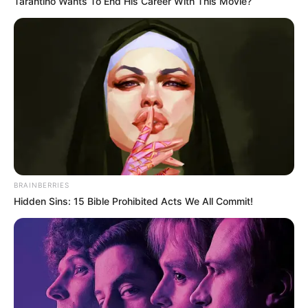
Tarantino Wants To End His Career With This Movie?
A konklúzió a kimondott szavainkért nemtől,
családi háttértől függetlenül felelősséget kell
vállalnunk”– szögezte le Molnár Áron a Facebookra
feltöltött videójában. A színész hozzátette, hogy
sokféleképpen kérhetünk bocsánatot, a lényeg,
hogy szívből jöjjön. „Nekem ez nem is tud
máshonnan jönni” – fogalmazta meg.
A házaspár azonban most újabb, súlyos fordulatról
BRAINBERRIES
számolt be. „Lehet, szerinted ez propaganda. De
Hidden Sins: 15 Bible Prohibited Acts We All Commit!
tényleg itt tartunk 2025-ben, Európa közepén?
Ezért kell ma félnie egy nőnek, egy családnak, egy
apának? Mert ha igen, már csak egy lépés választ el
minket attól, hogy fegyvert fogjunk, és mint az
állatok, egymásnak essünk” – írták az Instagramon