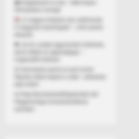
🌧️ Megérkezett az eső – több helyen
felfrissülhet a levegő
„A magyar emberek nem széthúznak.
A magyarok összefognak.” – erős üzenet
érkezett
💔 „Az én csodás nagymamám története,
akivel elbánt az egészségügy” –
megrendítő történet
🚨 Szemtanúk szerint az autó szinte
fékezés nélkül hajtott a vízbe – pillanatok
alatt eltűnt
⚖️ Filep Dávid büntetőfeljelentést tett
Magyarország miniszterelnökével
szemben