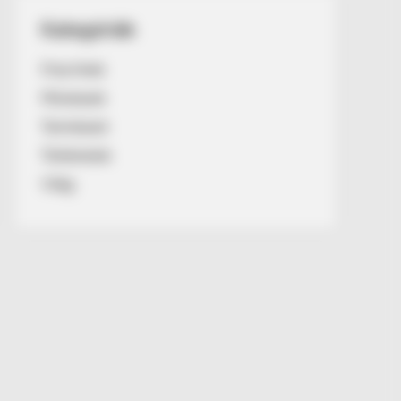
Kategóriák
Friss hírek
Művészek
Természet
Történetek
Világ