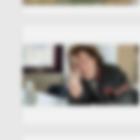
BRAINBERRIES
TV Couples Who Would Never Be
Together: 9 Is Just Too Weird