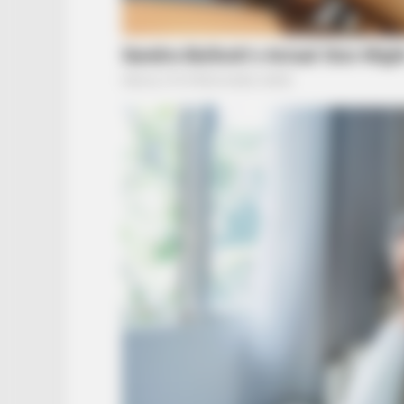
BUZZ DAY
60 Years After Elvis' Mother Died
Family Knew Something Was Wro