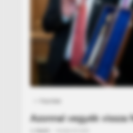
Posted
Friss hírek
in
Azonnal vegyék vissza 
by
Szerző
•
October 25, 2025