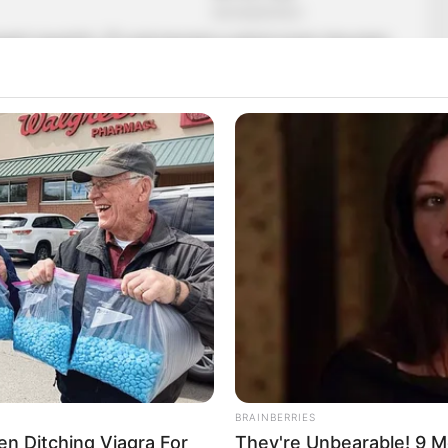
ató ügyéről: „Ő csak kereste a pénzt ezzel, lányokat
jól járt, nem?”
BRAINBERRIES
Men Ditching Viagra For
They're Unbearable! 9 M