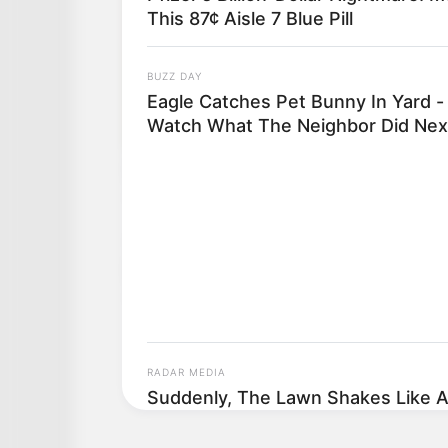
This 87¢ Aisle 7 Blue Pill
BUZZ DAY
Eagle Catches Pet Bunny In Yard -
Watch What The Neighbor Did Nex
RADAR MEDIA
Suddenly, The Lawn Shakes Like 
Bursts Open