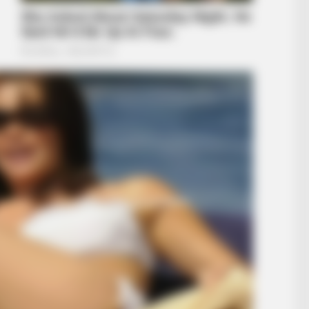
RADAR MEDIA
Adam Lambert And His P
Recognize