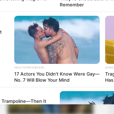
Remember
t
HEALTHYREHABCARE
GAME
17 Actors You Didn't Know Were Gay—
Tra
No. 7 Will Blow Your Mind
Has
A Trampoline—Then It