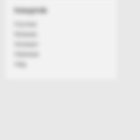
Kategóriák
Friss hírek
Művészek
Természet
Történetek
Világ