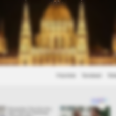
Friss hírek
Természet
Tört