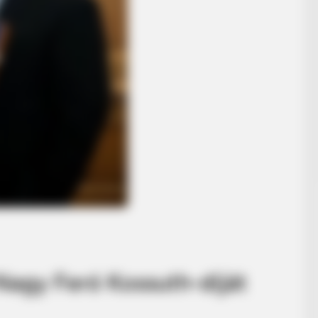
Nagy Feró Kossuth-díját