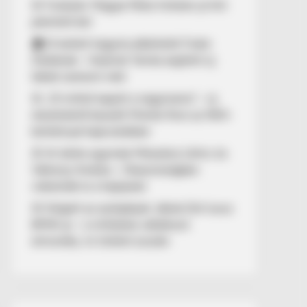
🚨 Fordulat: Magyar Péter hirtelen jó hírt
jelentett be!
🏠 El kellett hagynia albérletét Fodor
Zsókának – Kalamár Tamás segített új
lakást szerezni neki
🚨 „10 milliót kapott a nagymama” – új
részletekről beszélt Molnár Áron az NKA-
botránnyal kapcsolatban
🚢 Itt ölelte egymást Mészáros Lőrinc és
Várkonyi Andrea – Olaszországban
videózták le a hajójukat
🚨 Kiégett az autópályán Jákob Zoli luxus
BMW-je – a milliárdos vállalkozó
elmondta, mi történt ezután