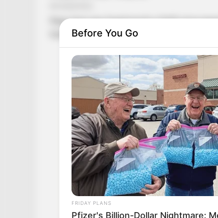
Nagy Feró úgy fogalmazott a Szőlő utcai igazg
Before You Go
futtatott, a lányok is keresnek pénzt, mindenki 
FRIDAY PLANS
Pfizer's Billion-Dollar Nightmare: 