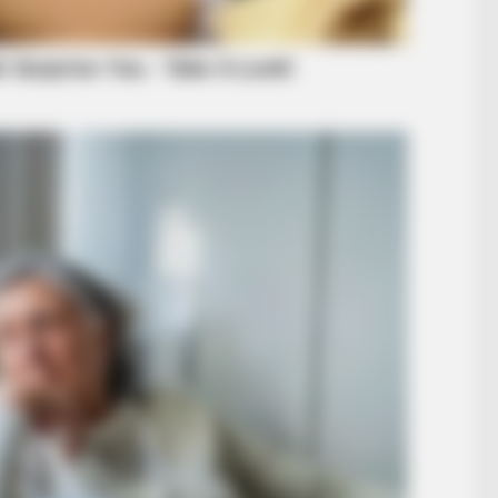
STARS ARE MADE
RURA
News For Jenna Bush Hager, 43. She
She
ng
Has Been Confirmed To Be...!
Said
BUZZ DAY
He Cut Open A Saguaro
Stopped