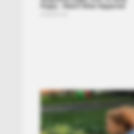
BRAINBERRIES
Tarantino Wants To End His Caree
With This Movie?
BRAINBERRIES