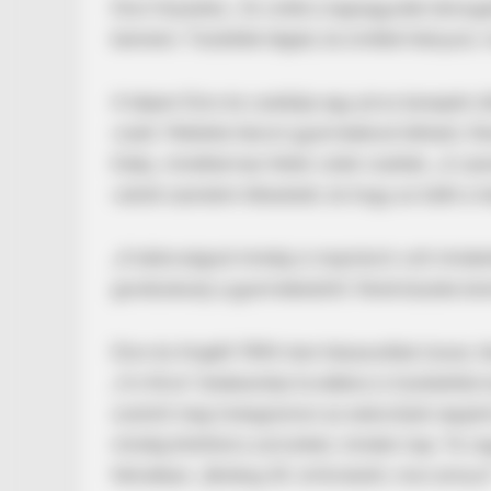
Dion folytatta: „Te voltál a legnagyobb támoga
bennem. Tisztellek téged, és örökké hiányzol
A képen Dion és családja egy piros kanapén ül
viselt. Mellette három gyermekével látható, Re
Eddy, mindhárman fehér ruhát viseltek. „A sze
valódi szerelem létezését, és hogy az túléli a hal
„A bátorságod mindig is inspiráció volt minden
gondoskodj a gyermekeidről. René büszke lenn
Dion és Angélil 1994-ben házasodtak össze, há
„I’m Alive” énekesnője továbbra is tisztelett
osztott meg Instagramon az esküvőjük napjáró
mindig kitöltöd a szívünket, minden nap. Te v
feliratban. „Boldog 30. évfordulót, mon amour