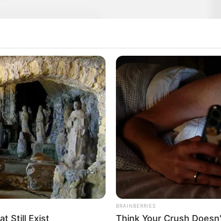
BRAINBERRIES
 Still Exist
Think Your Crush Doesn'