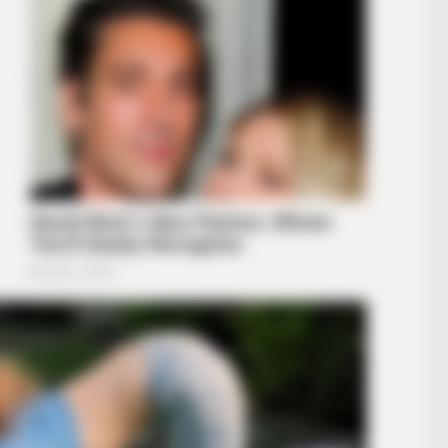
BRAINBERRIES
r
Bollywood’s Boldest Dance Scenes
Still Trending
BRAINBERRIES