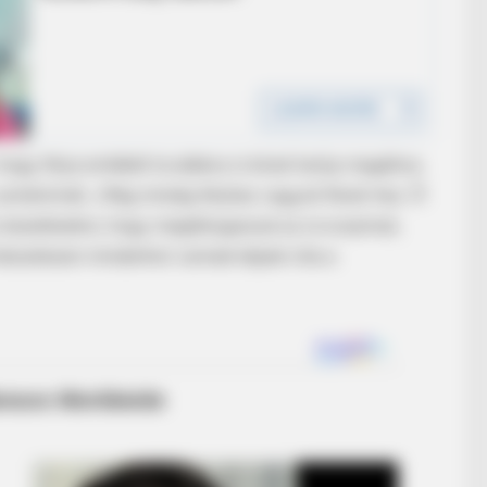
hogy férje emlékét továbbra is közel tartja magához,
szindrómát. „Még mindig férjhez vagyok René-hez. Ő
BRAINBERRIES
a kezelésekre, hogy meglátogassuk az orvosaimat,
 Secrets That No One
6 Best '90s Action Movi
mészetesen mindenhol vannak képek róla a
BRAIN
Ent
Mov