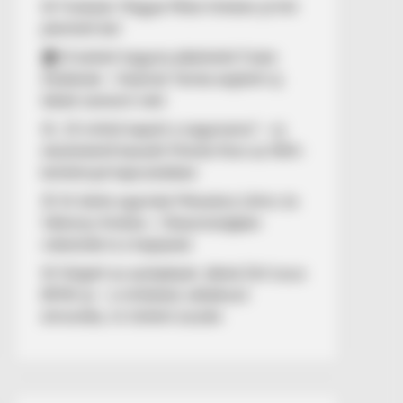
🚨 Fordulat: Magyar Péter hirtelen jó hírt
jelentett be!
🏠 El kellett hagynia albérletét Fodor
Zsókának – Kalamár Tamás segített új
lakást szerezni neki
🚨 „10 milliót kapott a nagymama” – új
részletekről beszélt Molnár Áron az NKA-
botránnyal kapcsolatban
🚢 Itt ölelte egymást Mészáros Lőrinc és
Várkonyi Andrea – Olaszországban
videózták le a hajójukat
🚨 Kiégett az autópályán Jákob Zoli luxus
BMW-je – a milliárdos vállalkozó
elmondta, mi történt ezután