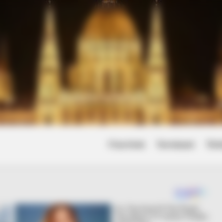
Friss hírek
Természet
Tört