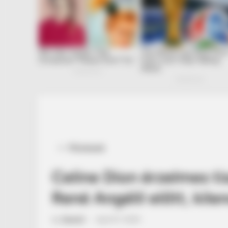
Posted
Művészek
in
Celine Dion érzelmes ti
René Angélil előtt, kile
by
Szerző
•
April 27, 2025