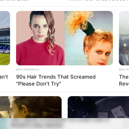
BRAINBERRIES
BRAIN
n't
90s Hair Trends That Screamed
The
elinedion)
"Please Don't Try"
Rev