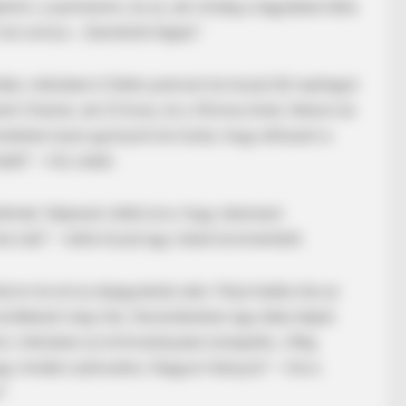
tóim, a partnerem, és az, aki mindig a legjobbat látta
, mon amour… Szeretünk téged.”
tek, miközben ő fehér pulóvert és hozzá illő nadrágot
né-Charles, aki 23 éves, és a 18 éves ikrek, Nelson és
reteted olyan gyönyörű és tiszta, hogy elhiszem a
ált” – írta valaki.
kinek. Képessé váltál arra, hogy sikeresen
e rád!” – tette hozzá egy másik kommentelő.
rom évvel az eljegyzésük után. Férje halála óta az
el emlékezik meg róla. Decemberben egy édes képet
l, miközben az évfordulójukat ünnepelte. „Még
agy minden számunkra. Nagyon hiányzol” – írta a
!”