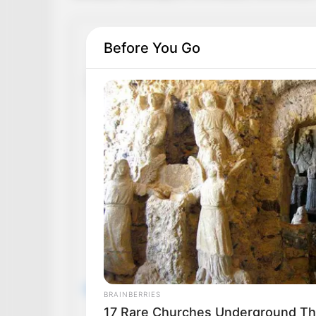
Before You Go
View this post on Instagram
BRAINBERRIES
17 Rare Churches Underground That