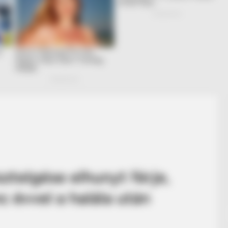
sztelgése elhunyt férje,
nc évvel a halála után