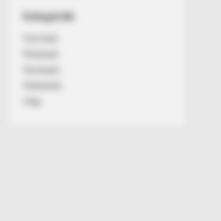
Kategóriák
Friss hírek
Művészek
Természet
Történetek
Világ