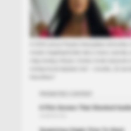
A 2024 júniusi People interjújában elmondta, 
miután megállapították nála a merev személy 
BRAINBERRIES
még mindig a férjem. Amikor el kell utaznunk 
How Does "Darkest Hour" Spotted
mindig hozok képeket róla” – mondta. „És ter
Knew?
házunkban.”