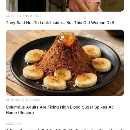
GOOD TO KNOW THIS
They Said Not To Look Inside... But This Old Woman Did!
GLYCOGEN SUPPORT
Columbus Adults Are Fixing High Blood Sugar Spikes At
Home (Recipe)
BUZZ DAY