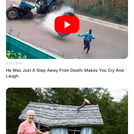
BUZZ DAY
He Was Just A Step Away From Death: Makes You Cry And
Laugh