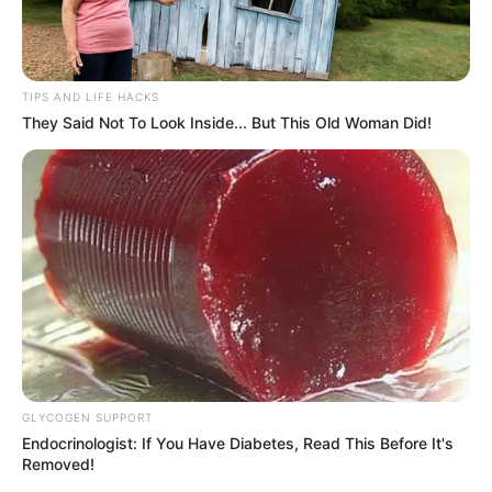
TIPS AND LIFE HACKS
They Said Not To Look Inside... But This Old Woman Did!
GLYCOGEN SUPPORT
Endocrinologist: If You Have Diabetes, Read This Before It's
Removed!