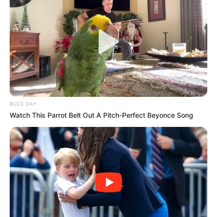
kell egymást, mert ez a mi közös hazánk. Ezt nem
veheti el tőlünk senki, és ne is próbálja meg.
Megtanultuk ’48-ban és ’56-ban, hogy nem lehet
minket szétválasztani. Aki ezzel próbálkozik, az
bele fog bukni” – zárta gondolatait a közönség
hangos tapsa közepette.
BUZZ DAY
Watch This Parrot Belt Out A Pitch-Perfect Beyonce Song