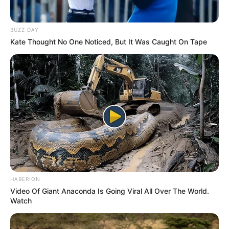
BUZZ DAY
Kate Thought No One Noticed, But It Was Caught On Tape
HABERION
Video Of Giant Anaconda Is Going Viral All Over The World.
Watch