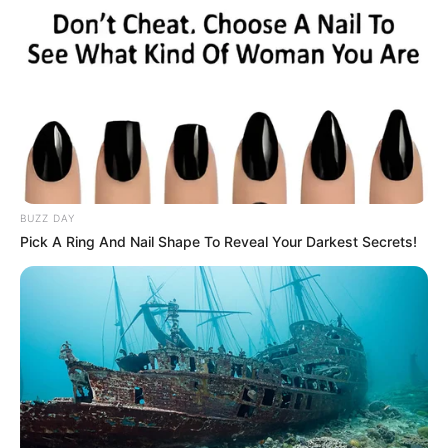
Posted
Friss hírek
in
Nem finomkodott Caramel –
beszólt a hatalomnak a koncertje
közben
BUZZ DAY
by
Szerző
•
June 6, 2025
Pick A Ring And Nail Shape To Reveal Your Darkest Secrets!