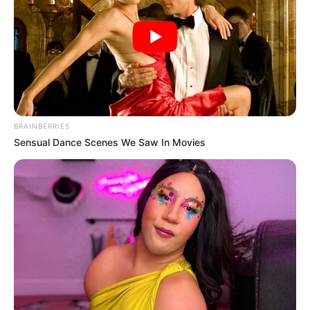
BRAINBERRIES
Sensual Dance Scenes We Saw In Movies
A Fidesz-frakció szóvivője, Németh Balázs pedig
az énekest az ellenzéki média zsoldjában állónak
kiáltotta ki. A most menesztett zsűri másik tagja,
Marsalkó Dávid egy Halott Pénz-koncerten
hasonlókat mondott, mint Caramel, és bár ő is csak
a szeretetről beszélt, ezt is politikai mezőben
értelmezték sokan, és ellenzéki kiállásnak tartották.