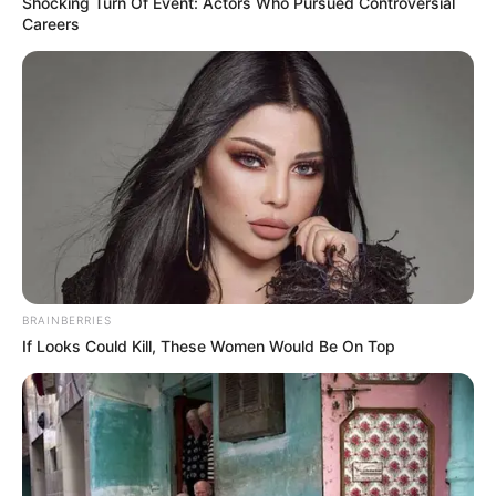
Shocking Turn Of Event: Actors Who Pursued Controversial
Careers
BRAINBERRIES
If Looks Could Kill, These Women Would Be On Top