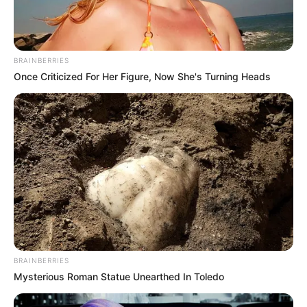
BRAINBERRIES
Once Criticized For Her Figure, Now She's Turning Heads
BRAINBERRIES
Mysterious Roman Statue Unearthed In Toledo