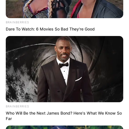
BRAINBERRIES
Dare To Watch: 6 Movies So Bad They're Good
BRAINBERRIES
Who Will Be the Next James Bond? Here's What We Know So
Far