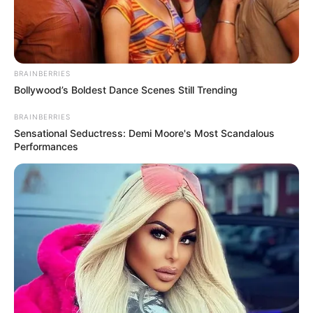
BRAINBERRIES
Bollywood’s Boldest Dance Scenes Still Trending
BRAINBERRIES
Sensational Seductress: Demi Moore's Most Scandalous
Performances
Molnár Ferenc Caramel 20 évvel ezelőtt nyerte
meg a Megasztár második évadát, majd 2024-ben
a műsor zsűrijében foglalt helyet. Az énekes most
megerősítette a Story Magazinnak, hogy a
csatorna lecseréli a teljes zsűrit, amelyben Caramel