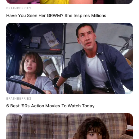
BRAINBERRIES
Have You Seen Her GRWM? She Inspires Millions
BRAINBERRIES
6 Best '90s Action Movies To Watch Today