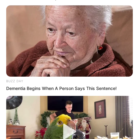
BUZZ DAY
Dementia Begins When A Person Says This Sentence!