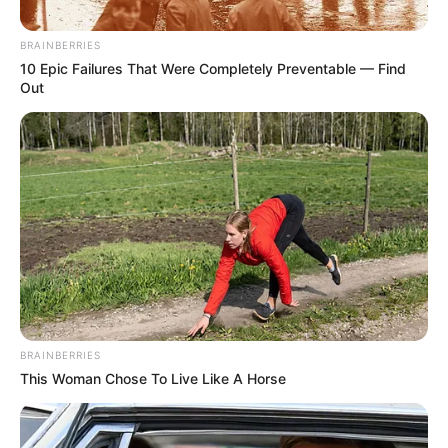
BRAINBERRIES
10 Epic Failures That Were Completely Preventable — Find
Out
BRAINBERRIES
This Woman Chose To Live Like A Horse