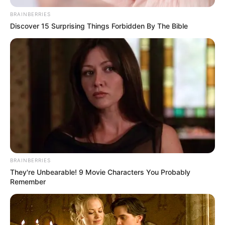
BRAINBERRIES
A CÖF az Ismerős Arcok Nélküled című számával,
Discover 15 Surprising Things Forbidden By The Bible
Hoppál Péter korábbi kultúráért felelős államtitkár
egy közös fotóval és egy tiszás közmondással
üzent Caramelnek.
BRAINBERRIES
They're Unbearable! 9 Movie Characters You Probably
Remember