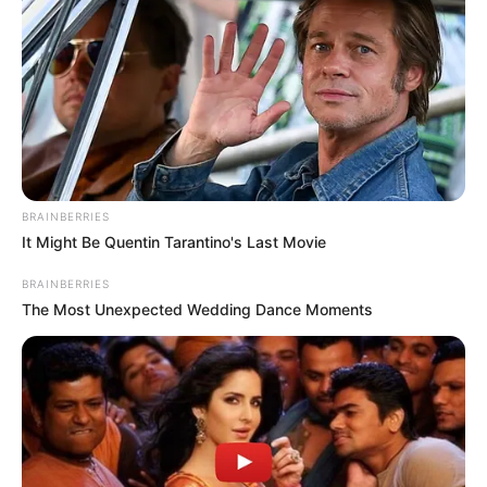
Posted
Friss hírek
in
Most jött a drámai hír Caramelről
by
Szerző
•
June 6, 2025
BRAINBERRIES
It Might Be Quentin Tarantino's Last Movie
BRAINBERRIES
The Most Unexpected Wedding Dance Moments