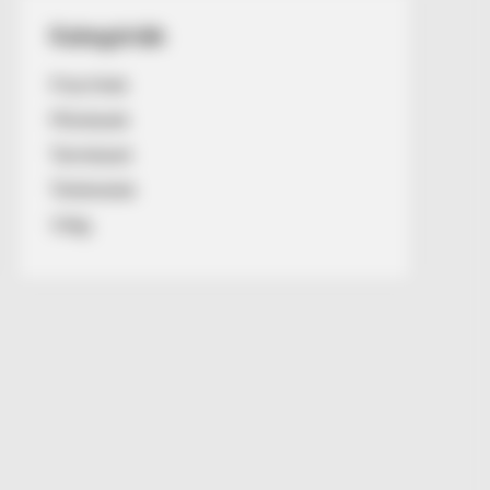
Kategóriák
Friss hírek
Művészek
Természet
Történetek
Világ