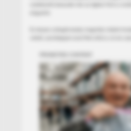
cselekszik!Likasszák már az égben fönt a rost
angyalok.
BUZZ DAY
60 Years After Elvis' Mother Died
És lészen csillagfordulás megintés miként hird
Family Knew Something Was Wro
vetett, azonképpen arat.Mert elfut a víz és c