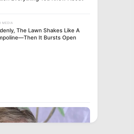
R MEDIA
denly, The Lawn Shakes Like A
mpoline—Then It Bursts Open