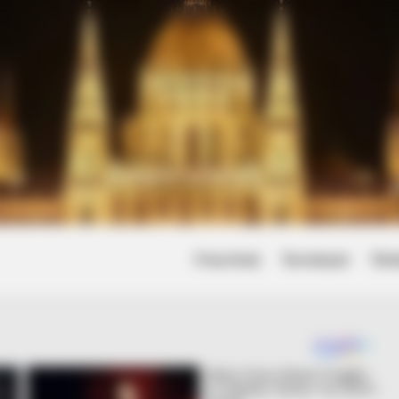
Friss hírek
Természet
Tört