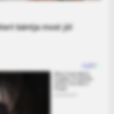
ert bántja most jól