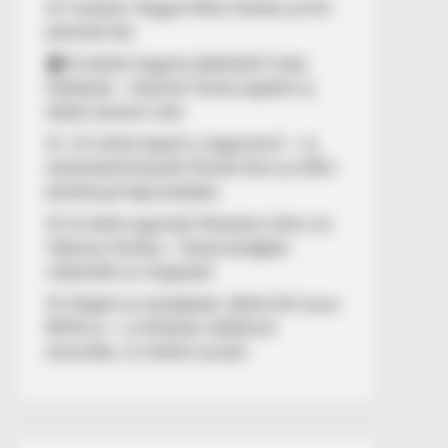
🚨 Fordulat: Magyar Péter hirtelen jó hírt
jelentett be!
🏠 El kellett hagynia albérletét Fodor
Zsókának – Kalamár Tamás segített új
lakást szerezni neki
🚨 „10 milliót kapott a nagymama” – új
részletekről beszélt Molnár Áron az NKA-
botránnyal kapcsolatban
🚢 Itt ölelte egymást Mészáros Lőrinc és
Várkonyi Andrea – Olaszországban
videózták le a hajójukat
🚨 Kiégett az autópályán Jákob Zoli luxus
BMW-je – a milliárdos vállalkozó
elmondta, mi történt ezután