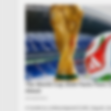
RADAR MEDIA
Adam Lambert And His Partner Who
Recognize
A tiszták és a békességesek.Erdők, hegyek, ta