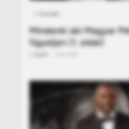
Posted
Friss hírek
in
Mindenki aki Magyar Pét
figyeljen (1. oldal)
by
Szerző
•
June 5, 2025