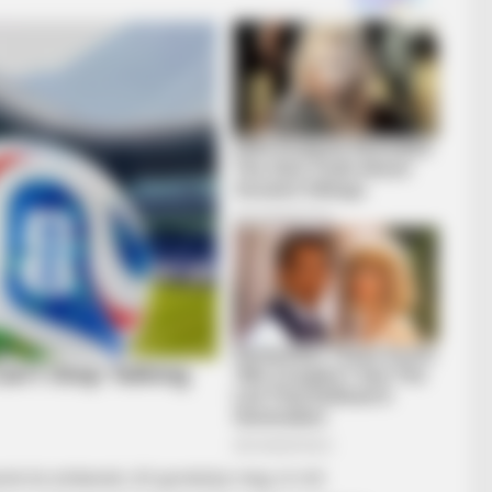
GAMES WAKA
m You Will Easily
Tragedy Of Paul McCart
To Be...!
nok és emberek.Jól gondolja meg, ki mit