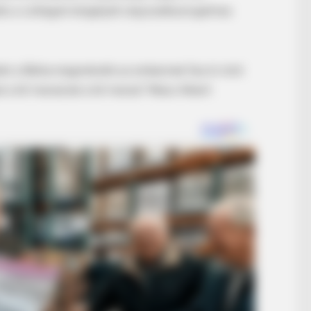
áts a csillagok tengelyét olajozzákszorgalmas
STARS ARE MADE
RURA
News For Jenna Bush Hager, 43. She
She
eti a Biblia:megméretik az embernek fias ki mint
ng
Has Been Confirmed To Be...!
Said
sak a kő marad,de a kő marad.”Wass Albert
BUZZ DAY
He Cut Open A Saguaro
Stopped