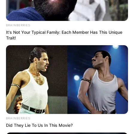
A 2012 előtti időszakban többféle öregségi
nyugdíj-típus létezett, mint például a hosszú
szolgálati időre vagy hivatásos szolgálati
BRAINBERRIES
jogviszonyra alapozott nyugdíjak. Amennyiben
It's Not Your Typical Family: Each Member Has This Unique
valaki a korhatár előtti ellátás ideje alatt legalább
Trait!
egy év szolgálati időt gyűjt, nyugdíjkorhatár
elérésekor újraszámíthatja nyugdíját.
BRAINBERRIES
Did They Lie To Us In This Movie?