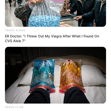
FRIDAY PLANS
ER Doctor: "I Threw Out My Viagra After What I Found On
CVS Aisle 7"
NERVE FLOW