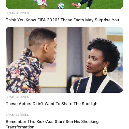
BRAINBERRIES
Think You Know FIFA 2026? These Facts May Surprise You
Posted
Friss hírek
in
Örömhír érkezett az időseknek!
BRAINBERRIES
Jön az extra nyugdíj – Ha ebben
These Actors Didn't Want To Share The Spotlight
az évben születtél, Neked is jár
BRAINBERRIES
Remember This Kick-Ass Star? See His Shocking
by
Szerző
•
June 4, 2025
Transformation