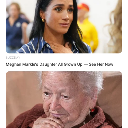
BUZZDAY
Meghan Markle's Daughter All Grown Up — See Her Now!