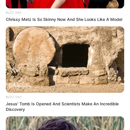
BUZZ DAY
Chrissy Metz Is So Skinny Now And She Looks Like A Model
BUZZ DAY
Jesus' Tomb Is Opened And Scientists Make An Incredible
Discovery