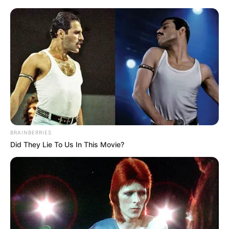
módosítási javaslata miatt. Gulyás Gergely
frakcióvezető szerint a Tisza előterjesztése
visszaélés az alkotmányozó többséggel, és több
ponton is súlyosan érinti a jogállamiság kérdését. A
politikus úgy fogalmazott, hogy a javaslat több
eleme sérti a jogállamiságot, példaként pedig
Sulyok Tamás eltávolítását, valamint a
mandátumkorlátozást említette. A megmozdulást
„STOP Önkény” néven hirdették meg.
BRAINBERRIES
Did They Lie To Us In This Movie?
Vita a mandátumkorlátozás és a hatalmi átalakítás
miatt
Gulyás Gergely azt is hangsúlyozta, hogy nem ért
egyet a vagyonvisszaszerzési hivatal felállításának