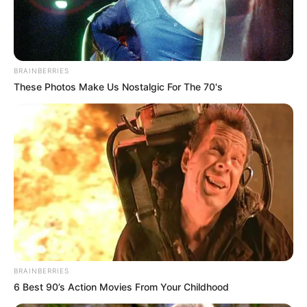
tervével sem. Szerinte a kormány olyan rendszert
akar létrehozni, amelynek eljárásai felett nem lenne
megfelelő bírósági korlát. Több alkotmányjogász is
figyelmeztetett arra, hogy a Tisza-kormány a
BRAINBERRIES
társadalmi egyeztetés köntösébe csomagolt,
These Photos Make Us Nostalgic For The 70's
lebutított nemzeti konzultációt tartott az
Alaptörvény-módosításról. A szakemberek szerint
a mandátumkorlátozás elfogadása sem sürgető,
„csak, ha valaki előrehozott országgyűlési
választásokat akarna kiírni.”
BRAINBERRIES
6 Best 90’s Action Movies From Your Childhood