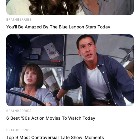
BRAINBERRIES
You'll Be Amazed By The Blue Lagoon Stars Today
Gulyás Gergely bejelentette: tüntetést szerveznek
Magyarék Alaptörvény-módosítása miatt
BRAINBERRIES
Tüntetést hirdet a Fidesz és a KDNP
6 Best '90s Action Movies To Watch Today
A Fidesz és a KDNP úgy döntött, hogy csütörtökre
BRAINBERRIES
Top 9 Most Controversial 'Late Show' Moments
tüntetést szerveznek Magyar Péterék Alaptörvény-