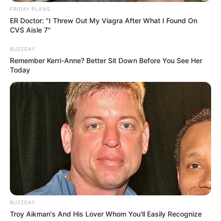
FRIDAY PLANS
ER Doctor: "I Threw Out My Viagra After What I Found On
CVS Aisle 7"
BUZZDAY
Remember Kerri-Anne? Better Sit Down Before You See Her
Today
BUZZDAY
Troy Aikman's And His Lover Whom You'll Easily Recognize