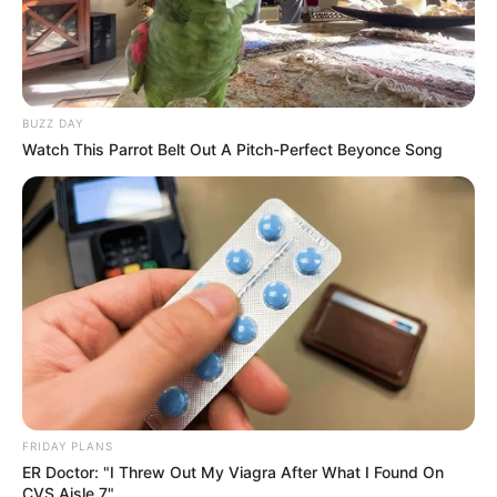
BUZZ DAY
Watch This Parrot Belt Out A Pitch-Perfect Beyonce Song
FRIDAY PLANS
ER Doctor: "I Threw Out My Viagra After What I Found On
CVS Aisle 7"