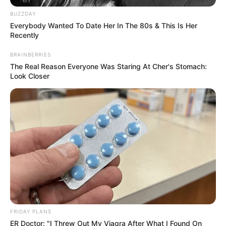
A Fidesz pontosan erre vár: hogy a Tisza hibázzon,
BUZZDAY
majd ők eljátszhassák a sértett alkotmányvédőt.
Everybody Wanted To Date Her In The 80s & This Is Her
Recently
Csütörtökön ezért nem csak egy tüntetés lesz,
BRAINBERRIES
The Real Reason Everyone Was Staring At Cher's Stomach:
hanem egy nagy politikai szerepcsere-kísérlet.
Look Closer
Orbán Viktor szeretné elhitetni, hogy ő lett az
elnyomott jogállamvédő, Magyar Péter pedig az
önkény felé menetelő hatalom. Ez a történet
egyszerű, hangos és mozgósításra alkalmas. Csak
van vele egy hatalmas baj: az ország emlékszik.
FRIDAY PLANS
ER Doctor: "I Threw Out My Viagra After What I Found On