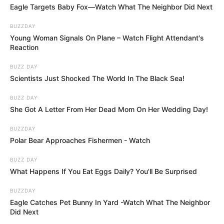
drámai politikai akciónak látszani, közben pedig
Eagle Targets Baby Fox—Watch What The Neighbor Did Next
biztonságos terepen maradni. Magyar Péter nincs
BUZZDAY
ott, nem tudja elvenni a show-t, nem tud váratlanul
Young Woman Signals On Plane – Watch Flight Attendant's
megjelenni, nem tudja a helyszínen átírni a
Reaction
forgatókönyvet. Ez a Fidesznek kényelmesebb
BUZZ DAY
helyzet, mint egy valódi, közvetlen politikai ütközés
Scientists Just Shocked The World In The Black Sea!
lenne.
BUZZ DAY
She Got A Letter From Her Dead Mom On Her Wedding Day!
A párt most az alkotmányosság, a demokrácia és a
jogállam védelmére hivatkozik. A gond csak az,
BUZZDAY
Polar Bear Approaches Fishermen - Watch
hogy ezt éppen az a politikai oldal mondja, amely
tizenhat év kormányzás alatt saját emberekkel
BUZZ DAY
töltötte fel az állami intézmények kulcspozícióit,
What Happens If You Eat Eggs Daily? You'll Be Surprised
átírta a szabályokat, közpénzből felépítette a saját
BUZZDAY
médiavilágát, és minden komoly jogállami kritikát
Eagle Catches Pet Bunny In Yard -Watch What The Neighbor
politikai támadásként söpört le.
Did Next