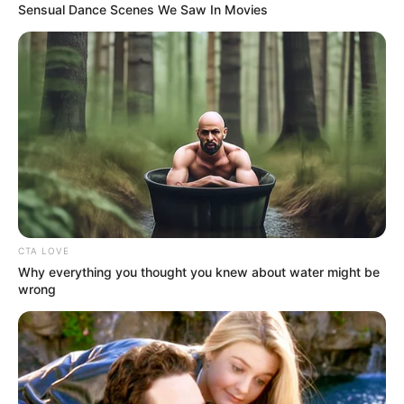
Sensual Dance Scenes We Saw In Movies
Orbán Viktor volt miniszterelnök esetleges
köztársasági elnöki jelölése és államfővé
választása rendszeresen visszatérő téma a magyar
politikai közbeszédben. Bár a hivatalos kormányzati
kommunikáció ezt a forgatókönyvet eddig
következetesen cáfolta vagy hárította, politikai
elemzők és a közvélemény bizonyos helyzetekben
racionális hatalomtechnikai lépésként értékelik ezt
a lehetőséget.
CTA LOVE
Why everything you thought you knew about water might be
wrong
Az alábbiakban összefoglaljuk a legfontosabb
szempontokat és elemzői érveket, amelyek a
felvetés mellett és ellen szólnak. Miért merül fel
Orbán Viktor neve köztársasági elnökként? Végső
politikai státusz: Több évtizedes miniszterelnöki