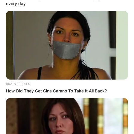
every day
Posted
Friss hírek
in
FRISS! Ebben a percben robbant
a hír! Orbán Viktor lehet a
következő köztársasági elnök? –
EZ történik most:
by
Szerző
•
July 6, 2026
BRAINBERRIES
How Did They Get Gina Carano To Take It All Back?