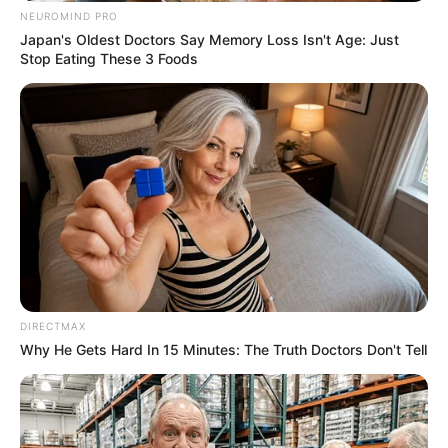
NEUROMIND PRO
Japan's Oldest Doctors Say Memory Loss Isn't Age: Just
Stop Eating These 3 Foods
DIRECTMAX
Why He Gets Hard In 15 Minutes: The Truth Doctors Don't Tell