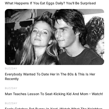
What Happens If You Eat Eggs Daily? You'll Be Surprised
BUZZDAY
Everybody Wanted To Date Her In The 80s & This Is Her
Recently
BUZZDAY
Man Teaches Lesson To Seat-Kicking Kid And Mom – Watch!
BUZZDAY
Eagle Catches Pet Bunny In Yard -Watch What The Neighbor