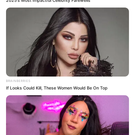
2025’s Most Impactful Celebrity Farewells
BRAINBERRIES
If Looks Could Kill, These Women Would Be On Top