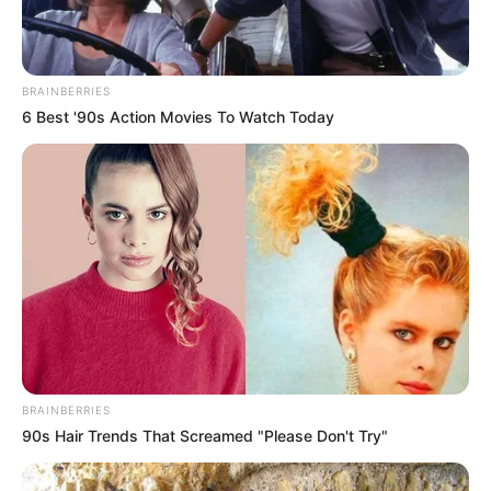
BRAINBERRIES
6 Best '90s Action Movies To Watch Today
E nélkül a volt miniszterelnök vélhetően továbbra is
az ellenzéki pozícióból gyakorolja a politikai
irányítást. A feltételezésre egyből reagáltak a
pénzpiacok is, a forint árfolyama esni kezdett.
Fontos megjegyezni, hogy ezt az értesülést még
egyik párt sem erősítette meg, ezért érdemes
fenntartásokkal kezelni.
BRAINBERRIES
90s Hair Trends That Screamed "Please Don't Try"