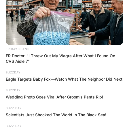
FRIDAY PLANS
ER Doctor: "I Threw Out My Viagra After What I Found On
CVS Aisle 7"
BUZZDAY
Eagle Targets Baby Fox—Watch What The Neighbor Did Next
BUZZDAY
Wedding Photo Goes Viral After Groom's Pants Rip!
BUZZ DAY
Scientists Just Shocked The World In The Black Sea!
BUZZ DAY