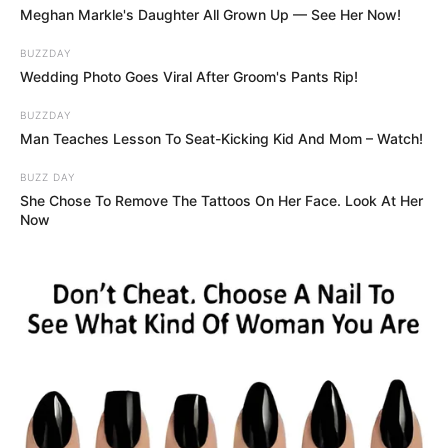
Meghan Markle's Daughter All Grown Up — See Her Now!
BUZZDAY
Wedding Photo Goes Viral After Groom's Pants Rip!
BUZZDAY
Man Teaches Lesson To Seat-Kicking Kid And Mom – Watch!
BUZZ DAY
She Chose To Remove The Tattoos On Her Face. Look At Her
Now