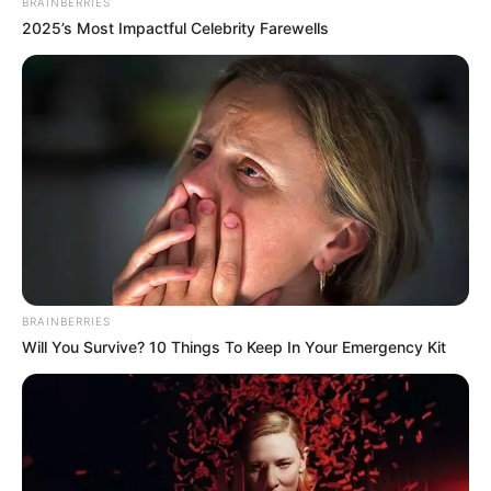
BRAINBERRIES
2025’s Most Impactful Celebrity Farewells
Az ügyben végül a Telex szerint Sirály Katalin, a
közlekedési minisztérium közigazgatási államtitkára
tett feljelentést.
BRAINBERRIES
Will You Survive? 10 Things To Keep In Your Emergency Kit