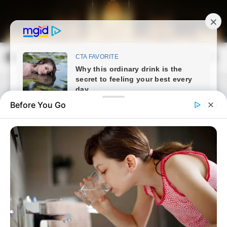
Skip
to
content
Magyarország Kincsei
Mai
Open
Men
Search
Before You Go