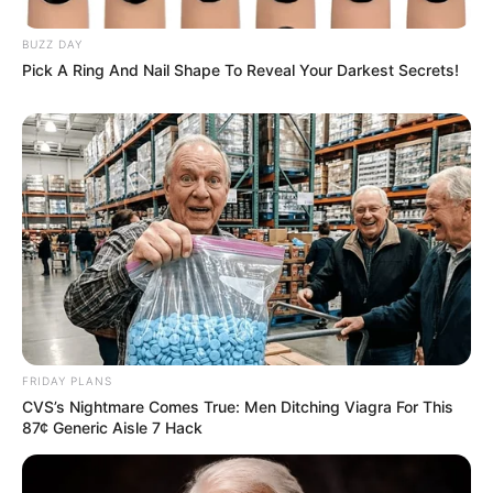
BUZZ DAY
Pick A Ring And Nail Shape To Reveal Your Darkest Secrets!
FRIDAY PLANS
CVS’s Nightmare Comes True: Men Ditching Viagra For This
87¢ Generic Aisle 7 Hack