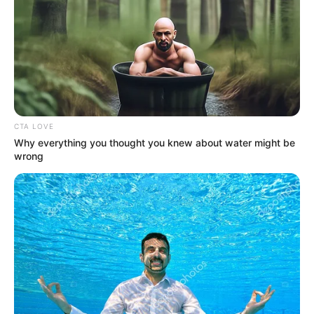
Posted
Friss hírek
in
A fejlemények nagy érdeklődést
váltottak ki a közösségi
CTA LOVE
médiában. 📸✨
Why everything you thought you knew about water might be
wrong
by
Szerző
•
July 2, 2026