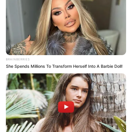
BRAINBERRIES
She Spends Millions To Transform Herself Into A Barbie Doll!
A szervezet munkája a jogszabályok alapján nem
áll meg a korrupciós és vagyonkimentési
konstrukciók elméleti feltérképezésénél. A
jogellenesen megszerzett közvagyon
visszaszerzésének aktív jogi támogatása szintén a
hivatal hatáskörébe tartozik majd a jövőben.