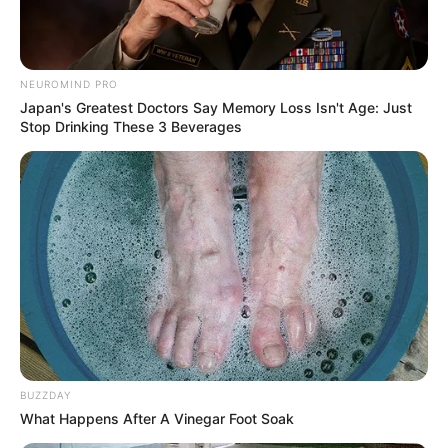
NEUROMIND PRO
Japan's Greatest Doctors Say Memory Loss Isn't Age: Just
Stop Drinking These 3 Beverages
BUZZDAY
What Happens After A Vinegar Foot Soak