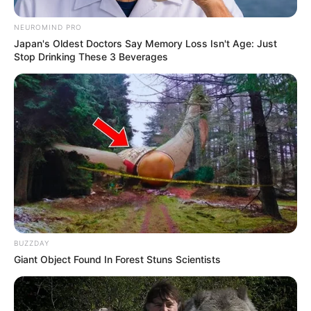
NEUROMIND PRO
Japan's Oldest Doctors Say Memory Loss Isn't Age: Just
Stop Drinking These 3 Beverages
BUZZDAY
Giant Object Found In Forest Stuns Scientists