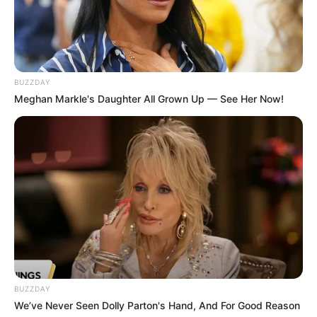
BUZZDAY
Meghan Markle's Daughter All Grown Up — See Her Now!
BUZZDAY
We’ve Never Seen Dolly Parton's Hand, And For Good Reason