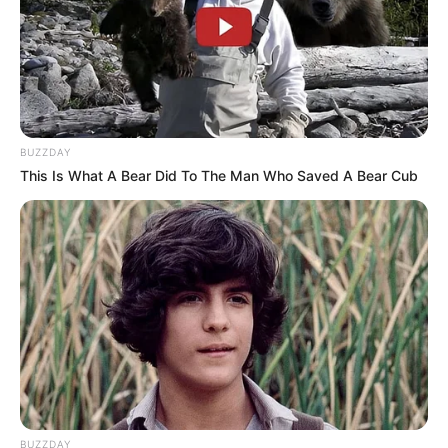
BUZZDAY
This Is What A Bear Did To The Man Who Saved A Bear Cub
BUZZDAY