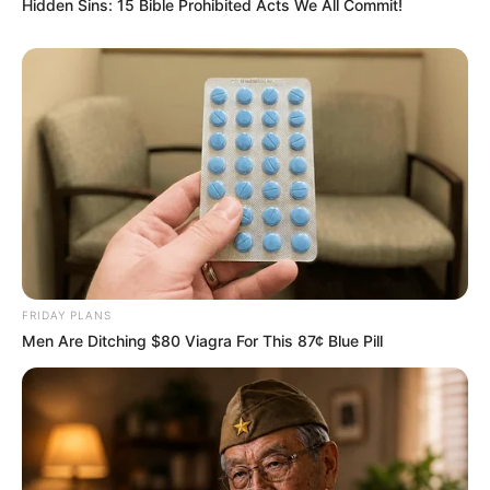
Hidden Sins: 15 Bible Prohibited Acts We All Commit!
ugyanakkor jelezte: „a nyomozástaktikai
szempontokat nem írhatják felül politikai
szempontok”. Nagy Attila Tibor konklúziója szerint:
„Ha nem ököljogállamot, hanem valódi jogállamot
akarunk, akkor ezt el kell fogadnunk”.
FRIDAY PLANS
Men Are Ditching $80 Viagra For This 87¢ Blue Pill