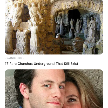
Az ügy alapja: mindenkit egyenlő mércével kell
kezelni
Az aranykonvojügy új fejleményei után Nagy Attila
Tibor politikai elemző arról írt, milyen
következményei lehetnek annak, ha Orbán Viktor
volt miniszterelnök őrizetbe vételének kérdése
BRAINBERRIES
napirendre kerül. Az ATV.hu cikke 2026. június 26-
17 Rare Churches Underground That Still Exist
án, pénteken 10:50-kor jelent meg. Az elemző
szerint a kiindulópont világos: „A törvény előtt
mindenki egyenlő”. Ezt később így pontosította: „A
törvény előtt mindenki egyenlő kell, hogy legyen,
így Orbán Viktort is felelősségre kell vonni, ha
vétett a törvények ellen.” Ugyanakkor