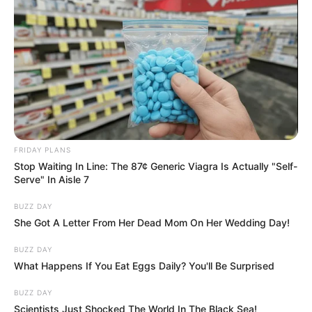
FRIDAY PLANS
Stop Waiting In Line: The 87¢ Generic Viagra Is Actually "Self-
Serve" In Aisle 7
BUZZ DAY
She Got A Letter From Her Dead Mom On Her Wedding Day!
BUZZ DAY
What Happens If You Eat Eggs Daily? You'll Be Surprised
BUZZ DAY
Scientists Just Shocked The World In The Black Sea!