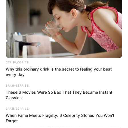
Posted
Friss hírek
in
Meghalt a 17 éves Louis, akit egy
fiatalokból álló csoport vert
holtra Franciaországban
CTA FAVORITE
Why this ordinary drink is the secret to feeling your best
by
Szerző
•
June 28, 2026
every day
BRAINBERRIES
These 6 Movies Were So Bad That They Became Instant
Classics
BRAINBERRIES
When Fame Meets Fragility: 6 Celebrity Stories You Won't
Forget