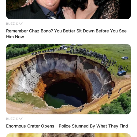
BUZZ DAY
Remember Chaz Bono? You Better Sit Down Before You See
Him Now
BUZZ DAY
Enormous Crater Opens - Police Stunned By What They Find