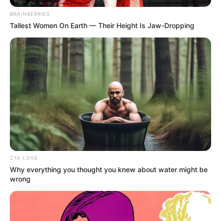
A tragédia híre gyorsan bejárta Franciaországot.
BRAINBERRIES
Több közéleti szereplő is megszólalt az ügyben,
Tallest Women On Earth — Their Height Is Jaw-Dropping
köztük Bruno Retailleau korábbi belügyminiszter.
„Louis 17 éves volt. Csapdába csalták, brutálisan
bántalmazták, és magára hagyták. Ez a kitörő
erőszak elviselhetetlen és undorító.”
A politikus részvétét fejezte ki a fiú családjának is.
CTA LOVE
Why everything you thought you knew about water might be
wrong