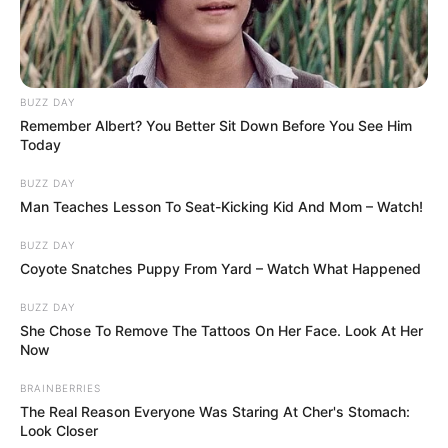
BUZZ DAY
Remember Albert? You Better Sit Down Before You See Him
Today
BUZZ DAY
Man Teaches Lesson To Seat-Kicking Kid And Mom – Watch!
BUZZ DAY
Coyote Snatches Puppy From Yard – Watch What Happened
BUZZ DAY
She Chose To Remove The Tattoos On Her Face. Look At Her
Now
BRAINBERRIES
The Real Reason Everyone Was Staring At Cher's Stomach:
Look Closer