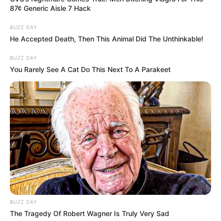
87¢ Generic Aisle 7 Hack
BUZZ DAY
He Accepted Death, Then This Animal Did The Unthinkable!
BUZZ DAY
You Rarely See A Cat Do This Next To A Parakeet
BUZZ DAY
The Tragedy Of Robert Wagner Is Truly Very Sad