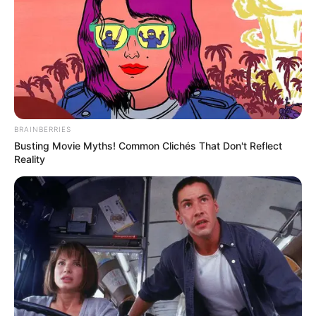
BRAINBERRIES
Busting Movie Myths! Common Clichés That Don't Reflect
Reality
„Elsősorban a hozzátartozóira gondolok, akiknek