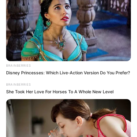
BRAINBERRIES
Disney Princesses: Which Live-Action Version Do You Prefer?
BRAINBERRIES
She Took Her Love For Horses To A Whole New Level
Az adatok szerint
17
képviselő a szavazások több
mint negyedéről hiányzott, közülük
14-en
a Fidesz–
KDNP soraiban ülnek. A csúcstartó Lázár János,
aki
129
szavazásból mindössze
34
alkalommal
nyomott gombot. Ez azt jelenti, hogy a szavazások