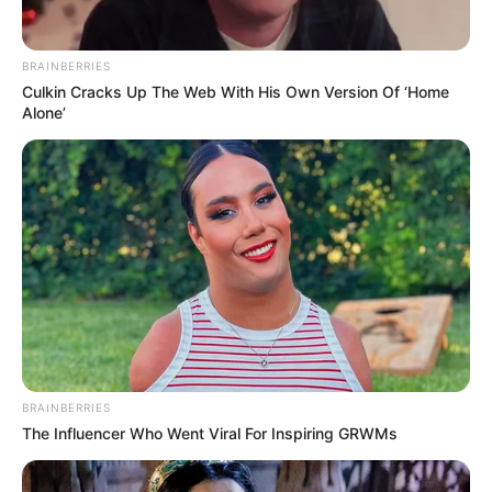
[ ]
BRAINBERRIES
Culkin Cracks Up The Web With His Own Version Of ‘Home
Beszédes számok kerültek nyilvánosságra
Alone’
BRAINBERRIES
The Influencer Who Went Viral For Inspiring GRWMs