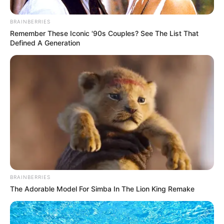
BRAINBERRIES
Remember These Iconic '90s Couples? See The List That
Defined A Generation
BRAINBERRIES
The Adorable Model For Simba In The Lion King Remake