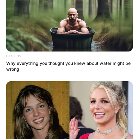
Tamás megbízatása megszűnik, az új köztársasági
elnök megválasztásáig ideiglenesen ő
gyakorolhatja az államfői jogköröket. Úgy tűnik, a
Parlamentben véget érhet az a kényelmes korszak,
amikor sokan csak a tiszteletdíjat vették komolyan,
a jelenlétet már kevésbé.
CTA LOVE
Why everything you thought you knew about water might be
wrong